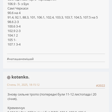
106.9 - 5- з Бук
Самі Черкаси
90.6 на 4
91.4, 92.1, 88.3, 101, 106.1, 102.4, 103.3, 103.7, 104.5, 107.5 на 5
98.6 2-3
100.6 3-4
102.9 2-3
104.1 2
105 1-
107.1 3-4
#наташанемішай
kotenko.
Січень 31, 2025, 18:15:12
#2022
Знову сильне тропо (попередні були 11-12 листопада і 20
січня).
Кременчук