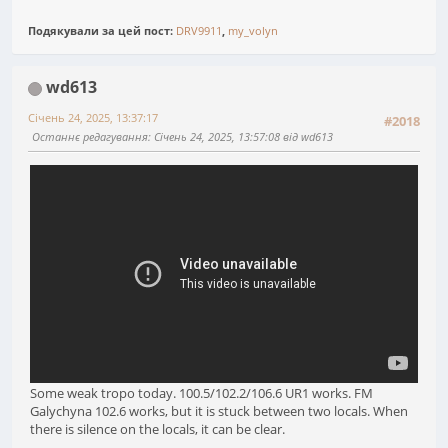
Подякували за цей пост:
DRV9911
,
my_volyn
wd613
Січень 24, 2025, 13:37:17
#2018
Останнє редагування
: Січень 24, 2025, 13:57:08 від wd613
Some weak tropo today. 100.5/102.2/106.6 UR1 works. FM
Galychyna 102.6 works, but it is stuck between two locals. When
there is silence on the locals, it can be clear.