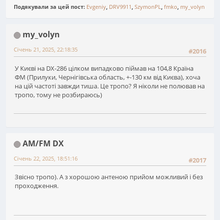
Подякували за цей пост:
Evgeniy
,
DRV9911
,
SzymonPL
,
fmko
,
my_volyn
my_volyn
Січень 21, 2025, 22:18:35
#2016
У Києві на DX-286 цілком випадково піймав на 104,8 Країна
ФМ (Прилуки, Чернігівська область, +-130 км від Києва), хоча
на цій частоті завжди тиша. Це тропо? Я ніколи не полював на
тропо, тому не розбираюсь)
AM/FM DX
Січень 22, 2025, 18:51:16
#2017
Звісно тропо). А з хорошою антеною прийом можливий і без
проходження.