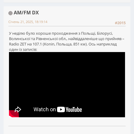
AM/FM DX
Січень 21, 2025, 18:19:14
#2015
У неділю було хороше проходження з Польщі, Білорусі,
Волинської та Рівненської обл., найвіддаленіше що прийняв –
Radio ZET на 107.1 (Konin, Польща, 851 км). Ось наприклад
один із записів: