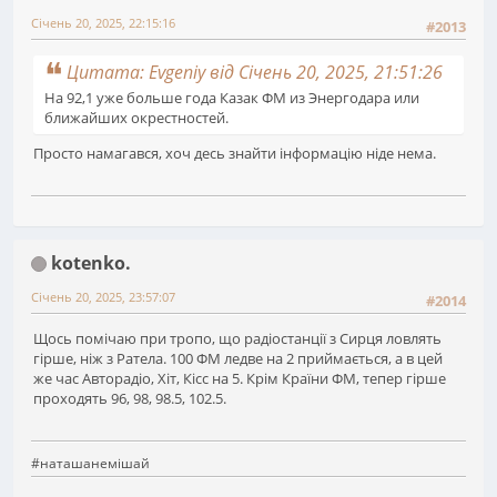
Січень 20, 2025, 22:15:16
#2013
Цитата: Evgeniy від Січень 20, 2025, 21:51:26
На 92,1 уже больше года Казак ФМ из Энергодара или
ближайших окрестностей.
Просто намагався, хоч десь знайти інформацію ніде нема.
kotenko.
Січень 20, 2025, 23:57:07
#2014
Щось помічаю при тропо, що радіостанції з Сирця ловлять
гірше, ніж з Ратела. 100 ФМ ледве на 2 приймається, а в цей
же час Авторадіо, Хіт, Кісс на 5. Крім Країни ФМ, тепер гірше
проходять 96, 98, 98.5, 102.5.
#наташанемішай