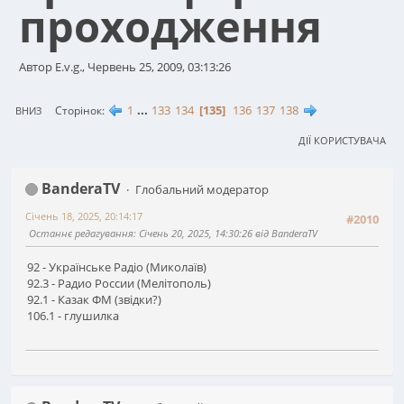
проходження
Автор E.v.g., Червень 25, 2009, 03:13:26
1
...
133
134
135
136
137
138
Сторінок
ВНИЗ
ДІЇ КОРИСТУВАЧА
BanderaTV
Глобальний модератор
Січень 18, 2025, 20:14:17
#2010
Останнє редагування
: Січень 20, 2025, 14:30:26 від BanderaTV
92 - Українське Радіо (Миколаїв)
92.3 - Радио России (Мелітополь)
92.1 - Казак ФМ (звідки?)
106.1 - глушилка