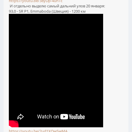
https://youtu.be/38yDp-4uhTc
И отдельно выделю самый дальний улов 20 января:
93,0 - SR P1, Emmaboda (Швеция) - 1200 км
https://youtu.be/2ud1XOwSwMA