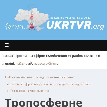
Ласкаво просимо на
Ефірне телебачення та радіомовлення в
Україні
.
Увійдіть
або
зареєструйтеся
.
Ефірне телебачення та радіомовлення в Україні
Наземне ефірне мовлення
Проходження радіохвиль
►
►
Тропосферне проходження
►
Тропосферне