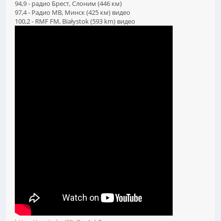
94,9 - радио Брест, Слоним (446 км)
97,4 - Радио МВ, Минск (425 км) видео
100,2 - RMF FM, Białystok (593 km) видео