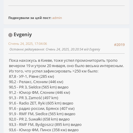
Подякували за цей пост:
admin
Evgeniy
Січень 24, 2025, 17:04:06
#2019
Останнє редагування
: Січень 24, 2025, 20:20:54 від Evgeniy
Пока нахожусь в Киеве, тоже успел промониторить тропо
вечером 19 и утром 20 января, оно было весьма интересным.
Из того, что успел зафиксировать >250 км было:
87,8 - УР-1, Рівне (285 км)
90,2 - Релакс, Слоним (446 км)
90,5 - PR 3, Sieldce (565 km) видео
91,2 - Юмор ФМ, Слоним (446 км)
91,3 - PR 3, Zamość (497 km)
91,6 - Radio ZET, Ryki (605 km) видео
91,6 - радио россии, Брянск (407 км)
91,9 - RMF FM, Siedlce (565 km) видео
92,0 - PR 2, Suwałki (658 km) видео
93,3 - RMF FM, Bydgoszcz (895 km) видео
93,6 - Юмор ФМ, Пинск (358 км) видео