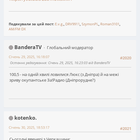
Подякували за цей пост:
E.v.g.
,
DRV9911
,
SzymonPL
,
Roman3101
,
AM/FM DX
BanderaTV
Глобальний модератор
Січень 29, 2025, 16:18:07
#2020
Останнє редагування
: Січень 29, 2025, 16:23:03 від BanderaTV
100,5 - на одній хвилі ловилися Люкс (з Дніпра) й на межі
зриву окупантське За!Радио (Дніпрорудне?)
kotenko.
Січень 30, 2025, 18:53:17
#2021
Сьогодні ввечері з Черкащини: