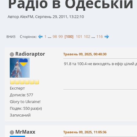
Радіо в Одеській
Автор AlexFM, Серпень 29, 2011, 13:22:10
1
...
98
99
100
101
102
...
116
Сторінок
ВНИЗ
Radioraptor
Травень 09, 2025, 00:40:30
91.8 та 100.4 не виходять в ефір цілий 
Експерт
Дописів: 577
Glory to Ukraine!
Подяк: 550 раз(и)
Записаний
MrMaxx
Травень 09, 2025, 11:05:36