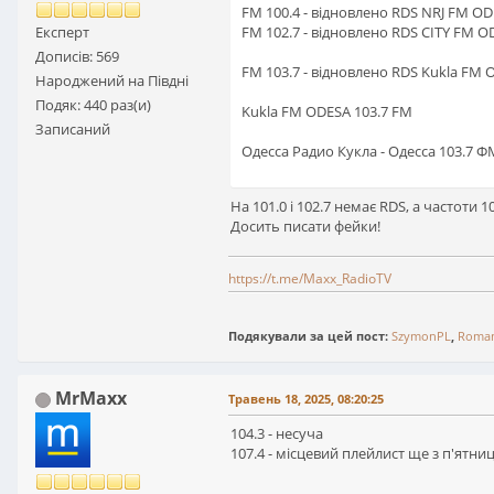
FM 100.4 - відновлено RDS NRJ FM O
FM 102.7 - відновлено RDS CITY FM 
Експерт
Дописів: 569
FM 103.7 - відновлено RDS Kukla FM
Народжений на Півдні
Подяк: 440 раз(и)
Kukla FM ODESA 103.7 FM
Записаний
Одесса Радио Кукла - Одесса 103.7 Ф
На 101.0 і 102.7 немає RDS, а частоти 10
Досить писати фейки!
https://t.me/Maxx_RadioTV
Подякували за цей пост:
SzymonPL
,
Roma
MrMaxx
Травень 18, 2025, 08:20:25
104.3 - несуча
107.4 - місцевий плейлист ще з п'ятниц