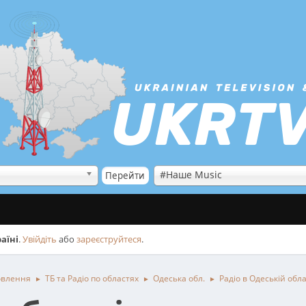
#Наше Music
аїні
.
Увійдіть
або
зареєструйтеся
.
овлення
ТБ та Радіо по областях
Одеська обл.
Радіо в Одеській обла
►
►
►