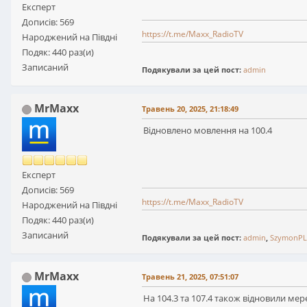
Експерт
Дописів: 569
https://t.me/Maxx_RadioTV
Народжений на Півдні
Подяк: 440 раз(и)
Записаний
Подякували за цей пост:
admin
MrMaxx
Травень 20, 2025, 21:18:49
Відновлено мовлення на 100.4
Експерт
Дописів: 569
https://t.me/Maxx_RadioTV
Народжений на Півдні
Подяк: 440 раз(и)
Записаний
Подякували за цей пост:
admin
,
SzymonPL
MrMaxx
Травень 21, 2025, 07:51:07
На 104.3 та 107.4 також відновили мер