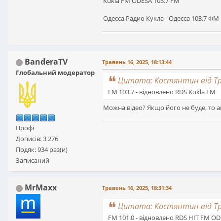
Kukla FM ODESA 103.7 FM
Одесса Радио Кукла - Одесса 103.7 ФМ
BanderaTV
Травень 16, 2025, 18:13:44
Глобальний модератор
Цитата: Костянтин від Тра
FM 103.7 - відновлено RDS Kukla FM
Можна відео? Якщо його не буде, то а
Профі
Дописів: 3 276
Подяк: 934 раз(и)
Записаний
MrMaxx
Травень 16, 2025, 18:31:34
Цитата: Костянтин від Тра
FM 101.0 - відновлено RDS HIT FM O