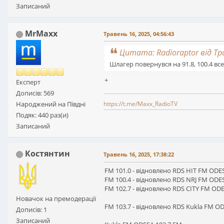
Записаний
MrMaxx
Травень 16, 2025, 04:56:43
Цитата: Radioraptor від Тра
Шлагер повернувся на 91.8, 100.4 в
+
Експерт
Дописів: 569
https://t.me/Maxx_RadioTV
Народжений на Півдні
Подяк: 440 раз(и)
Записаний
Костянтин
Травень 16, 2025, 17:38:22
FM 101.0 - відновлено RDS HIT FM OD
FM 100.4 - відновлено RDS NRJ FM OD
FM 102.7 - відновлено RDS CITY FM OD
Новачок на премодерації
FM 103.7 - відновлено RDS Kukla FM O
Дописів: 1
Записаний