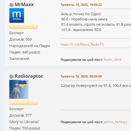
MrMaxx
Травень 10, 2025, 19:56:22
Більш точно по Одесі:
90.6 - перебоїв наче нема
91.4 мовить, проте не мовить 91.8 раз
101.8 - відновлено RDS
Експерт
Дописів: 569
https://t.me/Maxx_RadioTV
Народжений на Півдні
Подяк: 440 раз(и)
Записаний
Подякували за цей пост:
Radio_2019
Radioraptor
Травень 16, 2025, 00:26:00
Шлагер повернувся на 91.8, 100.4 все
Експерт
Дописів: 577
Glory to Ukraine!
Подякували за цей пост:
admin
,
MrMaxx
Подяк: 550 раз(и)