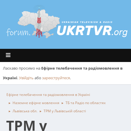
Ласкаво просимо на
Ефірне телебачення та радіомовлення в
Україні
.
Увійдіть
або
зареєструйтеся
.
Ефірне телебачення та радіомовлення в Україні
Наземне ефірне мовлення
ТБ та Радіо по областях
►
►
Львівська обл.
ТРМ у Львівській області
►
►
ТРМ у