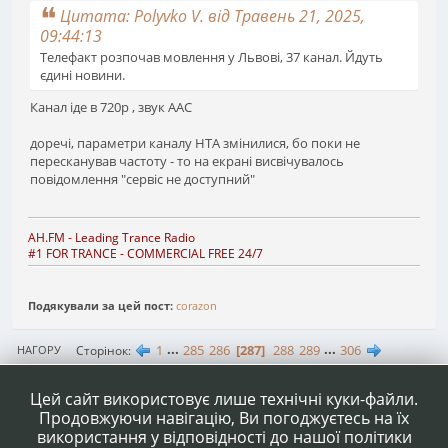
Цитата: Polyvko V. від Травень 21, 2025,
09:44:13
Телефакт розпочав мовлення у Львові, 37 канал. Йдуть
єдині новини.
Канал іде в 720р , звук ААС
доречі, параметри каналу НТА змінилися, бо поки не
пересканував частоту - то на екрані висвічувалось
повідомлення "сервіс не доступний"
AH.FM
- Leading Trance Radio
#1 FOR TRANCE - COMMERCIAL FREE 24/7
Подякували за цей пост:
corazon
1
...
285
286
287
288
289
...
306
Сторінок
НАГОРУ
ДІЇ КОРИСТУВАЧА
Цей сайт використовує лише технічні куки-файли.
Продовжуючи навігацію, Ви погоджуєтесь на їх
використання у відповідності до нашої політики