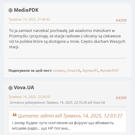
MediaPDK
Травень 14, 2025, 21:40:42
#4299
To ja zamiast narzekać pochwalę. Jak wiadomo mieszkam w
Przemyślu i przyznaję, że stacje radiowe z Ukrainy są ciekawsze
niż te polskie które są dostępne u mnie. Często słucham Waszych
stacji.
Подякували за цей пост:
corazon
,
Vova.UA
,
SzymonPL
,
Roman3101
Vova.UA
Травень 14, 2025, 22:28:20
#4300
Останнє редагування
: Травень 14, 2025, 22:35:26 від Vova.UA
Цитата: admin від Травень 14, 2025, 12:03:37
І знову будем чути скиглення на форумі що вбивають
місцеве радіо... що НР погана...