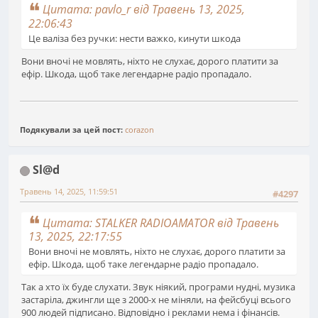
Цитата: pavlo_r від Травень 13, 2025,
22:06:43
Це валіза без ручки: нести важко, кинути шкода
Вони вночі не мовлять, ніхто не слухає, дорого платити за
ефір. Шкода, щоб таке легендарне радіо пропадало.
Подякували за цей пост:
corazon
Sl@d
Травень 14, 2025, 11:59:51
#4297
Цитата: STALKER RADIOAMATOR від Травень
13, 2025, 22:17:55
Вони вночі не мовлять, ніхто не слухає, дорого платити за
ефір. Шкода, щоб таке легендарне радіо пропадало.
Так а хто їх буде слухати. Звук ніякий, програми нудні, музика
застаріла, джингли ще з 2000-х не міняли, на фейсбуці всього
900 людей підписано. Відповідно і реклами нема і фінансів.