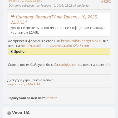
Травень 10, 2025, 22:15:01
#4292
Останнє редагування
: Травень 10, 2025, 22:22:49 від Sanja
Цитата: BanderaTV від Травень 10, 2025,
22:01:34
Дехто не платить за хостинг. І це не є офіційним сайтом, а
хостингом L2MR.
Довірився інформації з сторінки
https://ukrtvr.org/trk/205
, яка
веде на
http://radiofrankovazemlia.radio12345.com
Spoiler
Схоже, що їм байдуже, бо сайт
radiofz.com.ua
веде на казино))
Дискутую українською мовою.
Радіостанція Mad FM
Подякували за цей пост:
corazon
Vova.UA