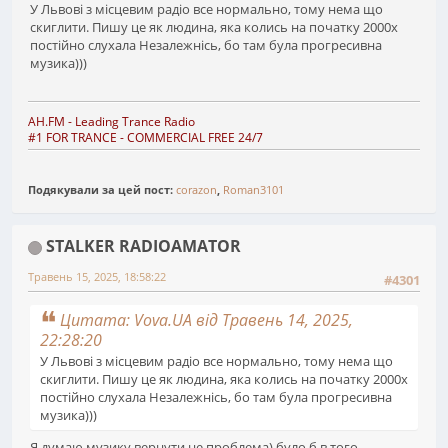
У Львові з місцевим радіо все нормально, тому нема що
скиглити. Пишу це як людина, яка колись на початку 2000х
постійно слухала Незалежнісь, бо там була прогресивна
музика)))
AH.FM
- Leading Trance Radio
#1 FOR TRANCE - COMMERCIAL FREE 24/7
Подякували за цей пост:
corazon
,
Roman3101
STALKER RADIOAMATOR
Травень 15, 2025, 18:58:22
#4301
Цитата: Vova.UA від Травень 14, 2025,
22:28:20
У Львові з місцевим радіо все нормально, тому нема що
скиглити. Пишу це як людина, яка колись на початку 2000х
постійно слухала Незалежнісь, бо там була прогресивна
музика)))
Я думаю музику вернути не проблема) було б в того