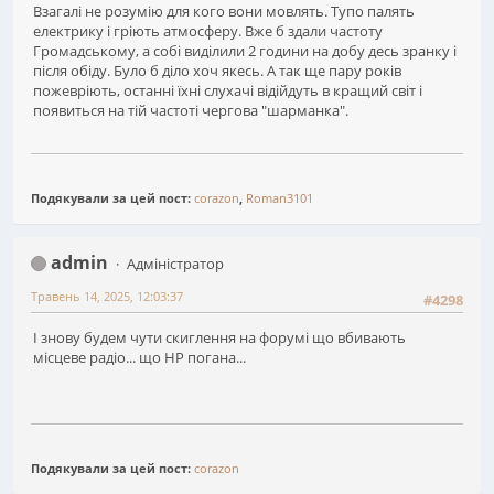
Взагалі не розумію для кого вони мовлять. Тупо палять
електрику і гріють атмосферу. Вже б здали частоту
Громадському, а собі виділили 2 години на добу десь зранку і
після обіду. Було б діло хоч якесь. А так ще пару років
пожевріють, останні їхні слухачі відійдуть в кращий світ і
появиться на тій частоті чергова "шарманка".
Подякували за цей пост:
corazon
,
Roman3101
admin
Адміністратор
Травень 14, 2025, 12:03:37
#4298
І знову будем чути скиглення на форумі що вбивають
місцеве радіо... що НР погана...
Подякували за цей пост:
corazon