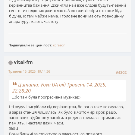
керівництва бажання. Джингли най вже олдові будуть-певний
сенс в тих олдових джинглах є. А вот живі ефіри-ото вже біда
бідуча, їх там майже нема. І головне вони мають повноцінну
апаратуру, мають частоту.
Подякували за цей пост:
corazon
vital-fm
Травень 15, 2025, 19:14:36
#4302
Цитата: Vova.UA від Травень 14, 2025,
22:28:20
...бо там була прогресивна музика)))
І ті ведучі вигрібали від керівництва, бо воно таке не слухало,
а зараз станція лишилась, як було в Житомирі крок радіо,
засновник відійшов у засвіти, а родина тримала і тримає, як
пам'ять, і настали важкі часи.
Sl@d
Вони ближчі за структурою власності до прямого.