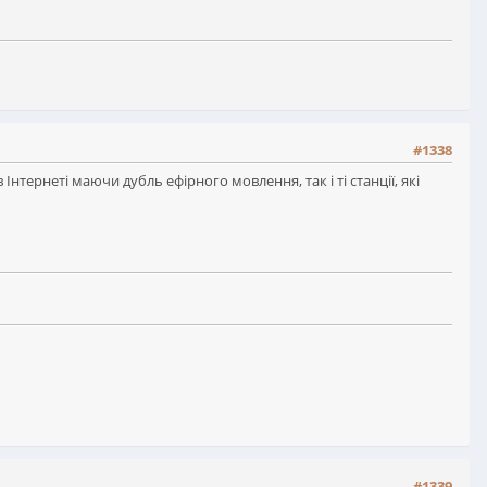
#1338
 Інтернеті маючи дубль ефірного мовлення, так і ті станції, які
#1339