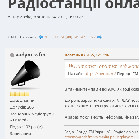
Радіостанції онл
Автор Zheka, Жовтень 24, 2011, 16:00:27
1
...
88
89
90
91
92
...
97
Сторінок
ВНИЗ
vadym_wfm
Жовтень 03, 2025, 12:53:16
Цитата: _optimist_ від Жовт
На сайті
https://perec.fm/
Перець FM 
З такими темпами всі 90%, як тоді ска
До речі, зараз поки сайт XTV PLAY че
Досвідчений
Якщо скажуть реєструватись як VOD-сер
Дописів: 266
Засновник медіагрупи
А зараз поки висить інформаційна загл
XTV Media
Подяк: 192 раз(и)
Радіо "Ванда FM Україна" - Радіо чарівн
Записаний
https://wandafm.xtvmedia.pp.ua/player/