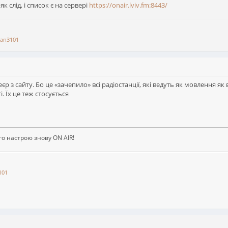
 слід, і список є на сервері
https://onair.lviv.fm:8443/
an3101
р з сайту. Бо це «зачепило» всі радіостанції, які ведуть як мовлення як в
 Їх це теж стосується
ого настрою знову ON AIR!
101