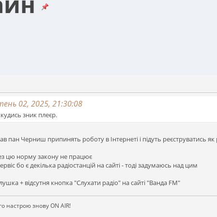
айн
ень 02, 2025, 21:30:08
кудись зник плеєр.
зав пан Черниш припинять роботу в Інтернеті і підуть реєструватись як 
рез цю норму закону не працює
віс бо є декілька радіостанцій на сайті - тоді задумаюсь над цим
ушка + відсутня кнопка "Слухати радіо" на сайті "Ванда FM"
ого настрою знову ON AIR!