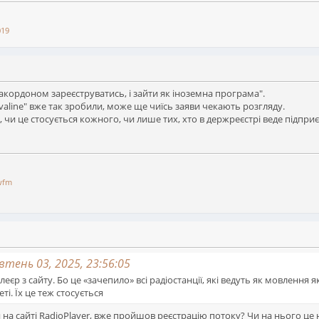
019
закордоном зареєструватись, і зайти як іноземна програма".
valine" вже так зробили, може ще чиїсь заяви чекають розгляду.
 чи це стосується кожного, чи лише тих, хто в держреєстрі веде підпри
wfm
тень 03, 2025, 23:56:05
єр з сайту. Бо це «зачепило» всі радіостанції, які ведуть як мовлення як
і. Їх це теж стосується
 на сайті RadioPlayer, вже пройшов реєстрацію потоку? Чи на нього ц