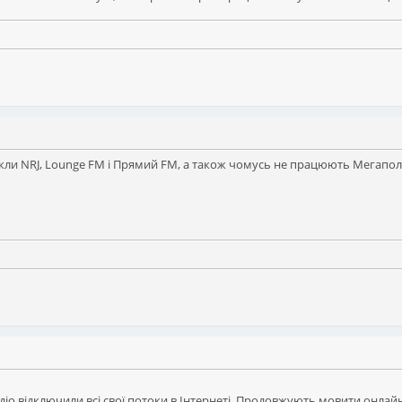
икли NRJ, Lounge FM і Прямий FM, а також чомусь не працюють Мегаполіс
діо відключили всі свої потоки в Інтернеті. Продовжують мовити онла