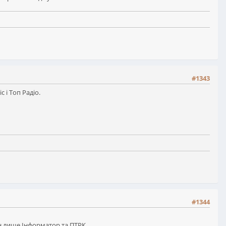
#1343
 і Топ Радіо.
#1344
йн лише Інформатор та ПТРК.