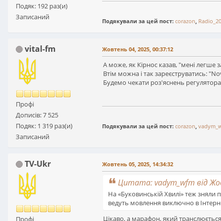
Подяк: 192 раз(и)
Записаний
Подякували за цей пост:
corazon
,
Radio_2
vital-fm
Жовтень 04, 2025, 00:37:12
А може, як Кірнос казав, "мені легше 
Втім можна і так зареєструватись: "No
Будемо чекати роз'яснень регулятора,
Профі
Дописів: 7 525
Подяк: 1 319 раз(и)
Подякували за цей пост:
corazon
,
vadym_
Записаний
TV-Ukr
Жовтень 05, 2025, 14:34:32
Цитата: vadym_wfm від Жов
На «Буковинській Хвилі» теж зняли пле
ведуть мовлення виключно в Інтернет
Цікаво, а марафон, який транслюється
Профі