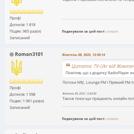
Профі
Дописів: 1 818
Подяк: 965 раз(и)
Подякували за цей пост:
corazon
Записаний
Roman3101
Жовтень 08, 2025, 12:30:14
Цитата: TV-Ukr від Жовтень
Помітив, що з додатку RadioPlayer з
Потоки NRJ , Lounge FM і Прямий FM 
Профі
Дописів: 1 598
Жовтень 08, 2025, 12:43:40
Також поки що працюють онлайн потоки
Подяк: 1 061 раз(и)
Записаний
Подякували за цей пост:
corazon