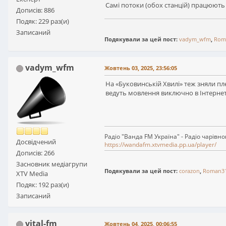
Самі потоки (обох станцій) працюють як
Дописів: 886
Подяк: 229 раз(и)
Записаний
Подякували за цей пост:
vadym_wfm
,
Rom
vadym_wfm
Жовтень 03, 2025, 23:56:05
На «Буковинській Хвилі» теж зняли плеє
ведуть мовлення виключно в Інтернеті.
Радіо "Ванда FM Україна" - Радіо чарівн
Досвідчений
https://wandafm.xtvmedia.pp.ua/player/
Дописів: 266
Засновник медіагрупи
Подякували за цей пост:
corazon
,
Roman3
XTV Media
Подяк: 192 раз(и)
Записаний
vital-fm
Жовтень 04, 2025, 00:06:55