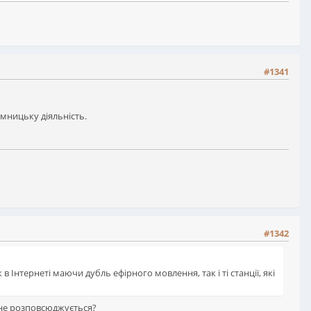
#1341
ємницьку діяльність.
#1342
 в Інтернеті маючи дубль ефірного мовлення, так і ті станції, які
е не розповсюджується?