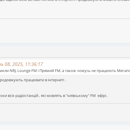
 08, 2025, 11:36:17
никли NRJ, Lounge FM і Прямий FM, а також чомусь не працюють Мегаполі
продовжують працювати в інтернеті .
 всіх радіостанцій , які мовлять в "київському" FM ефірі .