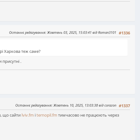
Останнє редагування
: Жовтень 03, 2025, 15:03:41 від Roman3101
#1336
рі Харкова теж саме?
 присутні .
Останнє редагування
: Жовтень 10, 2025, 13:03:38 від corazon
#1337
и, що сайти
lviv.fm
і
ternopil.fm
тимчасово не працюють через