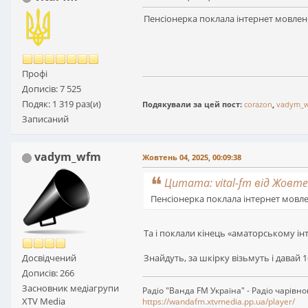
Пенсіонерка поклала інтернет мовлен
Профі
Дописів: 7 525
Подяк: 1 319 раз(и)
Подякували за цей пост:
corazon
,
vadym_
Записаний
vadym_wfm
Жовтень 04, 2025, 00:09:38
Цитата: vital-fm від Жовтен
Пенсіонерка поклала інтернет мовле
Та і поклали кінець «аматорському інт
Знайдуть, за шкірку візьмуть і давай 1
Досвідчений
Дописів: 266
Засновник медіагрупи
Радіо "Ванда FM Україна" - Радіо чарівн
XTV Media
https://wandafm.xtvmedia.pp.ua/player/