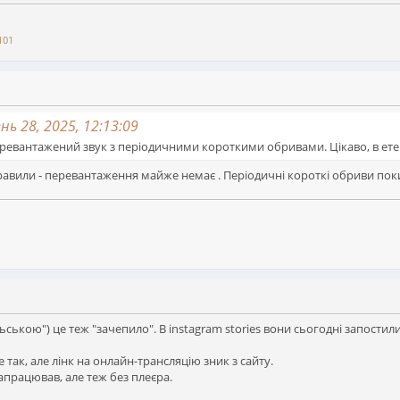
101
ь 28, 2025, 12:13:09
перевантажений звук з періодичними короткими обривами. Цікаво, в ете
равили - перевантаження майже немає . Періодичні короткі обриви поки
ьською") це теж "зачепило". В instagram stories вони сьогодні запостил
 так, але лінк на онлайн-трансляцію зник з сайту.
апрацював, але теж без плеєра.