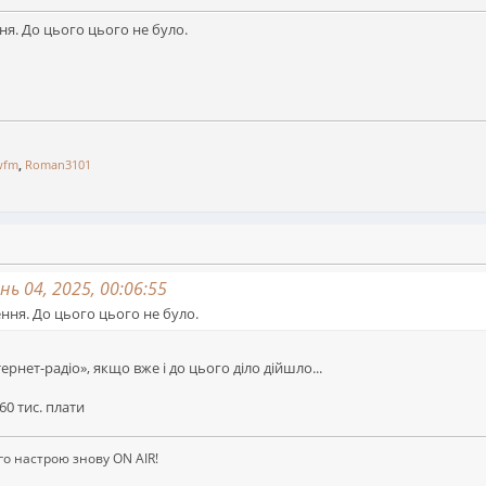
ня. До цього цього не було.
wfm
,
Roman3101
ь 04, 2025, 00:06:55
ння. До цього цього не було.
ернет-радіо», якщо вже і до цього діло дійшло...
60 тис. плати
ого настрою знову ON AIR!