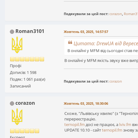
Подякували за цей пост:
corazon
,
Roman3
Roman3101
Жовтень 03, 2025, 14:57:57
Цитата: DrewUA від Вересен
В онлайні у MFM від сьогодні став 
В онлайні у MFM якість звуку вже вип
Профі
Дописів: 1 598
Подяк: 1 061 раз(и)
Подякували за цей пост:
corazon
Записаний
corazon
Жовтень 03, 2025, 18:30:06
Схоже, "Львівську хвилю" (з "Тернопіл
перереєстрацію.
ternopil.fm
досі не працює, а
lviv.fm
вже
UPDATE 10.10 - сайт
ternopil.fm
знову з
Експерт