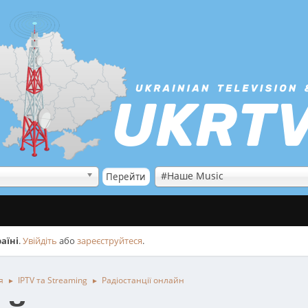
#Наше Music
аїні
.
Увійдіть
або
зареєструйтеся
.
я
IPTV та Streaming
Радіостанції онлайн
►
►