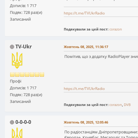
Дописів: 1 717
Подяк: 728 раз(и)
https://t.me/TVUkrRadio
Записаний
Подякували за цей пост:
corazon
TV-Ukr
Жовтень 08, 2025, 11:36:17
Помітив, що з додатку RadioPlayer зн
Профі
Дописів: 1 717
https://t.me/TVUkrRadio
Подяк: 728 раз(и)
Записаний
Подякували за цей пост:
corazon
,
DVB
0-0-0-0
Жовтень 08, 2025, 12:05:46
По радіостанціям Дніпропетровщини:
Європа+, Кривбас, Мегаполіс та Топра