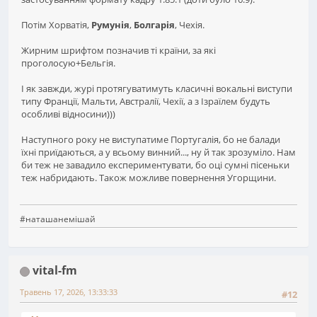
Потім Хорватія,
Румунія
,
Болгарія
, Чехія.
Жирним шрифтом позначив ті країни, за які
проголосую+Бельгія.
І як завжди, журі протягуватимуть класичні вокальні виступи
типу Франції, Мальти, Австралії, Чехії, а з Ізраїлем будуть
особливі відносини)))
Наступного року не виступатиме Португалія, бо не балади
їхні приїдаються, а у всьому винний..., ну й так зрозуміло. Нам
би теж не завадило експериментувати, бо оці сумні пісеньки
теж набридають. Також можливе повернення Угорщини.
#наташанемішай
vital-fm
Травень 17, 2026, 13:33:33
#12