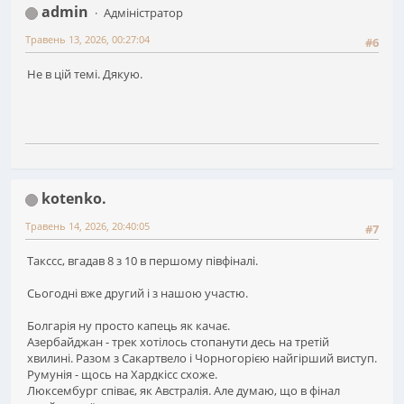
admin
Адміністратор
Травень 13, 2026, 00:27:04
#6
Не в цій темі. Дякую.
kotenko.
Травень 14, 2026, 20:40:05
#7
Такссс, вгадав 8 з 10 в першому півфіналі.
Сьогодні вже другий і з нашою участю.
Болгарія ну просто капець як качає.
Азербайджан - трек хотілось стопанути десь на третій
хвилині. Разом з Сакартвело і Чорногорією найгірший виступ.
Румунія - щось на Хардкісс схоже.
Люксембург співає, як Австралія. Але думаю, що в фінал