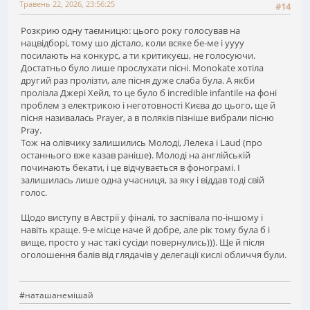
Травень 22, 2026, 23:56:25
#14
Розкрию одну таємницю: цього року голосував на
нацвідборі, тому шо дістало, коли всяке бе-ме і уууу
посилають на конкурс, а ти критикуєш, не голосуючи.
Достатньо було лише прослухати пісні. Monokate хотіла
другий раз пролізти, але пісня дуже слаба була. А якби
пролізла Джері Хейл, то це було б incredible infantile на фоні
проблем з електрикою і неготовності Києва до цього, ще й
пісня називалась Prayer, а в поляків пізніше вибрали пісню
Pray.
Тож на олівчику залишились Молоді, Лелека і Laud (про
останнього вже казав раніше). Молоді на англійській
починають бекати, і це відчувається в фонограмі. І
залишилась лише одна учасниця, за яку і віддав тоді свій
голос.
Щодо виступу в Австрії у фіналі, то заспівала по-іншому і
навіть краще. 9-е місце наче й добре, але рік тому була б і
вище, просто у нас такі сусіди повернулись))). Ще й після
оголошення балів від глядачів у делегації кислі обличчя були.
#наташанемішай