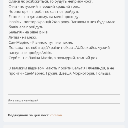
фланзі як розбіжиться, то будуть неприємності.
Фіни - потужний і перший кращий трек.
Чорногорія - пробл. вокал, не пройдуть.
Естонія - по дитячому, на межі проходу.
Ізраїль - повтор Франції 24го року. Загалом в них буде мало
балів, але пройдуть.
Бельгія - на рівні фінів.
Литва - на межі.
Сан-Маріно - Ріанною тут і не пахне.
Польща - це якби від України поїхав LAUD, якийсь чужий
виступ, не пройде Алісія.
Сербія - не Лавіна Мюзік, а похмурий, темний рок.
З великим відривом мають пройти Бельгія і Фінляндія, а не
пройти - СанМаріно, Грузія, Швеція, Чорногорія, Польща.
#наташанемішай
Подякували за цей пост:
corazon