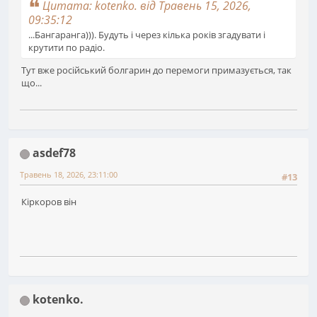
Цитата: kotenko. від Травень 15, 2026,
09:35:12
...Бангаранга))). Будуть і через кілька років згадувати і
крутити по радіо.
Тут вже російський болгарин до перемоги примазується, так
що...
asdef78
Травень 18, 2026, 23:11:00
#13
Кіркоров він
kotenko.