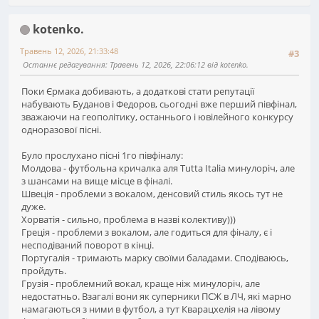
kotenko.
Травень 12, 2026, 21:33:48
#3
Останнє редагування
: Травень 12, 2026, 22:06:12 від kotenko.
Поки Єрмака добивають, а додаткові стати репутації
набувають Буданов і Федоров, сьогодні вже перший півфінал,
зважаючи на геополітику, останнього і ювілейного конкурсу
одноразової пісні.
Було прослухано пісні 1го півфіналу:
Молдова - футбольна кричалка аля Tutta Italia минулоріч, але
з шансами на вище місце в фіналі.
Швеція - проблеми з вокалом, денсовий стиль якось тут не
дуже.
Хорватія - сильно, проблема в назві колективу)))
Греція - проблеми з вокалом, але годиться для фіналу, є і
несподіваний поворот в кінці.
Португалія - тримають марку своїми баладами. Сподіваюсь,
пройдуть.
Грузія - проблемний вокал, краще ніж минулоріч, але
недостатньо. Взагалі вони як суперники ПСЖ в ЛЧ, які марно
намагаються з ними в футбол, а тут Кварацхелія на лівому