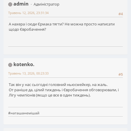
admin
Адміністратор
Травень 12, 2026, 23:31:34
#4
А нахера і сюди Єрмака тягти? Не можна просто написати
щодо Євробачення?
kotenko.
Травень 13, 2026, 00:23:33
#5
Так він у нас сьогодні головний ньюсмейкер, на жаль.
От раніше да, цілий тиждень і Євробачення обговорювали, і
Лігу чемпіонів (якщо це все в один тиждень).
#наташанемішай