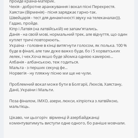
пройде країна-материк.
Чехія - добротне аранжування і вокал пісні Перехрестя.
Хаястан (Вірменія) - пісня заряджає гарно-так.
Швейцарія - тест для динамічності звуку на телеканалах))).
Гадаю, пройде.
Кіпр і Латвія (на латвійській) не запам'ятались.
Данія - на своїй мові, нормальний трек, але відчуття, що один
куплет тричі повторюють.
Україна - головне в кінці витягнути голосом, як полька. 100 %
буде в фіналі, але там дуже важко буде, бо і 5 хорватських
лелек, і чех.Хоча якшо буде зйомка однією камерою...
Албанія - албанською, теж годиться.
Мальта - з перших секунд фе...
Норвегія - ну пляжну пісню ми ще не чули.
Проблемний вокал може бути в Болгарії, Люксів, Хаястану,
Данії, України і Мальти.
Поза фіналом, ІМХО, азери, люкси, кіпріотка з латвійкою,
мальтієць.
Цікаво, чи цьогоріч вірменці й азербайджанці
коментуватимуть виступи одне одного, бо раніше мовчали.