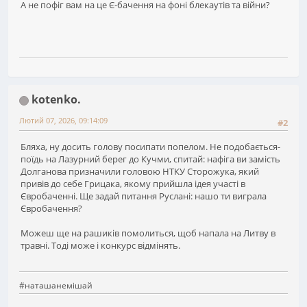
А не пофіг вам на це Є-бачення на фоні блекаутів та війни?
kotenko.
Лютий 07, 2026, 09:14:09
#2
Бляха, ну досить голову посипати попелом. Не подобається-
поїдь на Лазурний берег до Кучми, спитай: нафіга ви замість
Долганова призначили головою НТКУ Сторожука, який
привів до себе Грицака, якому прийшла ідея участі в
Євробаченні. Ще задай питання Руслані: нашо ти виграла
Євробачення?
Можеш ще на рашиків помолиться, щоб напала на Литву в
травні. Тоді може і конкурс відмінять.
#наташанемішай