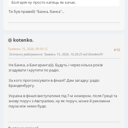
Болгарія ну просто капець як качає.
Ти був правий) "Банка, банка"...
kotenko.
Травень 15, 2026, 09:35:12
#10
Останнє редагування
: Травень 15, 2026, 10:28:25 від BanderaTV
Не Банка, а Бангаранга))). Будуть і через кілька років
згадувати і крутити по радіо.
За кого проголосувати в фіналі? Дам загадку: радіо
Бранденбургу.
Україна в фіналі виступатиме під 7-м номером, після Греції та
знову поруч з Австралією, ну як поруч, може й рекламна
пауза між ними буде.
#наташанемішай