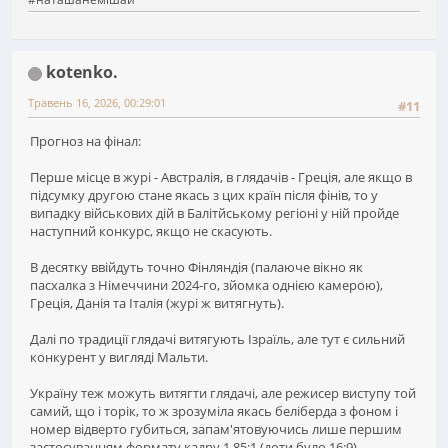
kotenko.
Травень 16, 2026, 00:29:01
#11
Прогноз на фінал:
Перше місце в журі - Австралія, в глядачів - Греція, але якщо в
підсумку другою стане якась з цих країн після фінів, то у
випадку військових дій в Балітйському регіоні у ній пройде
наступний конкурс, якщо не скасують.
В десятку ввійдуть точно Фінляндія (палаюче вікно як
пасхалка з Німеччини 2024-го, зйомка однією камерою),
Греція, Данія та Італія (журі ж витягнуть).
Далі по традиції глядачі витягують Ізраїль, але тут є сильний
конкурент у вигляді Мальти.
Україну теж можуть витягти глядачі, але режисер виступу той
самий, що і торік, то ж зрозуміла якась беліберда з фоном і
номер відверто губиться, запам'ятовуючись лише першим
застосуванням формату кадру 1.85:1 (доти було 16:9).