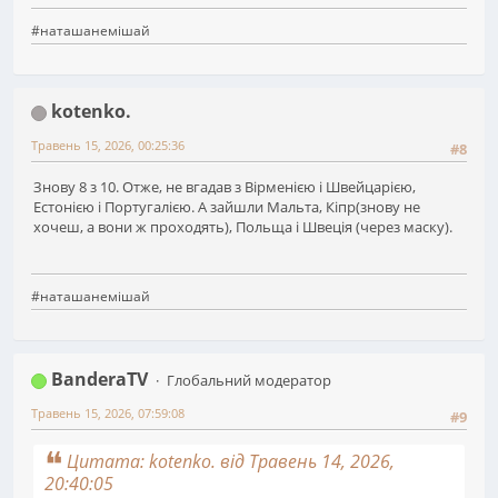
#наташанемішай
kotenko.
Травень 15, 2026, 00:25:36
#8
Знову 8 з 10. Отже, не вгадав з Вірменією і Швейцарією,
Естонією і Португалією. А зайшли Мальта, Кіпр(знову не
хочеш, а вони ж проходять), Польща і Швеція (через маску).
#наташанемішай
BanderaTV
Глобальний модератор
Травень 15, 2026, 07:59:08
#9
Цитата: kotenko. від Травень 14, 2026,
20:40:05