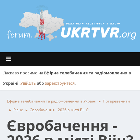
Ласкаво просимо на
Ефірне телебачення та радіомовлення в
Україні
.
Увійдіть
або
зареєструйтеся
.
Ефірне телебачення та радіомовлення в Україні
Потеревенити
►
Різне
Євробачення - 2026 в місті Віін?
►
►
Євробачення -