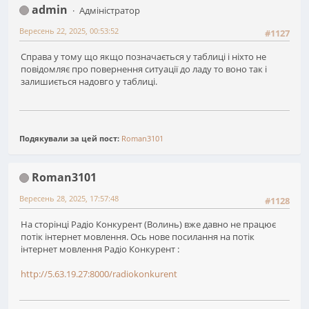
admin
Адміністратор
Вересень 22, 2025, 00:53:52
#1127
Справа у тому що якщо позначається у таблиці і ніхто не
повідомляє про повернення ситуації до ладу то воно так і
залишиється надовго у таблиці.
Подякували за цей пост:
Roman3101
Roman3101
Вересень 28, 2025, 17:57:48
#1128
На сторінці Радіо Конкурент (Волинь) вже давно не працює
потік інтернет мовлення. Ось нове посилання на потік
інтернет мовлення Радіо Конкурент :
http://5.63.19.27:8000/radiokonkurent