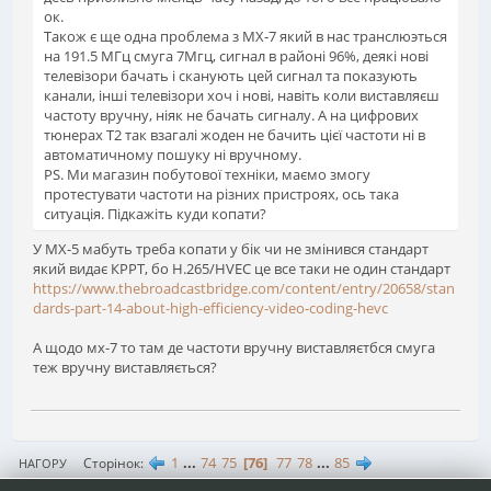
ок.
Також є ще одна проблема з MX-7 який в нас транслюэться
на 191.5 МГц смуга 7Мгц, сигнал в районі 96%, деякі нові
телевізори бачать і сканують цей сигнал та показують
канали, інші телевізори хоч і нові, навіть коли виставляєш
частоту вручну, ніяк не бачать сигналу. А на цифрових
тюнерах T2 так взагалі жоден не бачить цієї частоти ні в
автоматичному пошуку ні вручному.
PS. Ми магазин побутової техніки, маємо змогу
протестувати частоти на різних пристроях, ось така
ситуація. Підкажіть куди копати?
У МХ-5 мабуть треба копати у бік чи не змінився стандарт
який видає КРРТ, бо H.265/HVEC це все таки не один стандарт
https://www.thebroadcastbridge.com/content/entry/20658/stan
dards-part-14-about-high-efficiency-video-coding-hevc
А щодо мх-7 то там де частоти вручну виставляєтбся смуга
теж вручну виставляється?
1
...
74
75
76
77
78
...
85
Сторінок
НАГОРУ