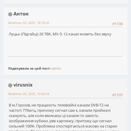
Антон
Жовтень 02, 2025, 18:18:42
#1136
Луцьк (Підгайці) 26 ТВК, MX-5: 12 канал мовить без звуку
Подякували за цей пост:
admin
virusnix
Жовтень 03, 2025, 10:26:54
#1137
В м.Горохів, не працюють телевізійні канали DVB-T2 на
частоті 770мгц, причому сигнал сам є, канали приймачі
сканують, але коли вмикаєш ці канали то замість
зоображення кубики, рве картинку, притому що сигнал
сильний 100% .Проблема спостерігається масово на старих