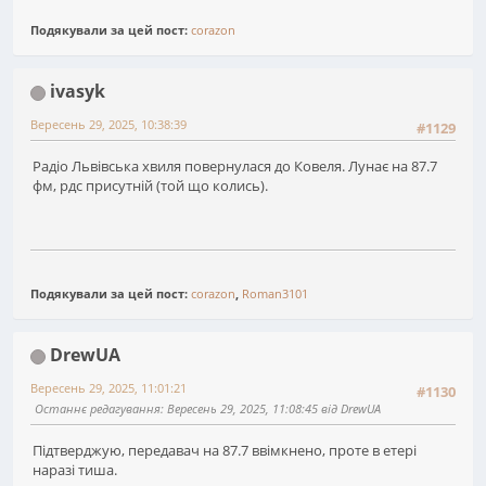
Подякували за цей пост:
corazon
ivasyk
Вересень 29, 2025, 10:38:39
#1129
Радіо Львівська хвиля повернулася до Ковеля. Лунає на 87.7
фм, рдс присутній (той що колись).
Подякували за цей пост:
corazon
,
Roman3101
DrewUA
Вересень 29, 2025, 11:01:21
#1130
Останнє редагування
: Вересень 29, 2025, 11:08:45 від DrewUA
Підтверджую, передавач на 87.7 ввімкнено, проте в етері
наразі тиша.