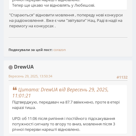
Тепер ще цікаво чи відновлять у Любешові.
"Стараються" відновити мовлення , попереду нові конкурси
на радіомовлення . Вже є чим "звітувати" Нац. Раді в надії на
перемогу на конкурсах .
Подякували за цей пост:
corazon
DrewUA
Вересень 29, 2025, 13:50:34
#1132
Цитата: DrewUA від Вересень 29, 2025,
11:01:21
Підтверджую, передавач на 87.7 ввімкнено, проте в етері
наразі тиша.
UPD: об 11:06 після рипіння і постійного підскакування
потужності сигналу то вгору то вниз, мовлення після 3
річної перерви нарешті відновлено.