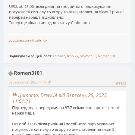
UPD: об 11:06 після рипіння і постійного підскакування
потужності сигналу то вгору то вниз, мовлення після 3 річної
перерви нарешті відновлено.
Тепер ще цікаво чи відновлять у Любешові.
youtube.com/@uafmdx
Подякували за цей пост:
corazon
,
Ігор 27
,
SzymonPL
,
Roman3101
Roman3101
Вересень 29, 2025, 11:46:41
#1131
Цитата: DrewUA від Вересень 29, 2025,
11:01:21
Підтверджую, передавач на 87.7 ввімкнено, проте в етері
наразі тиша.
UPD: об 11:06 після рипіння і постійного підскакування
потужності сигналу то вгору то вниз, мовлення після 3
річної перерви нарешті відновлено.