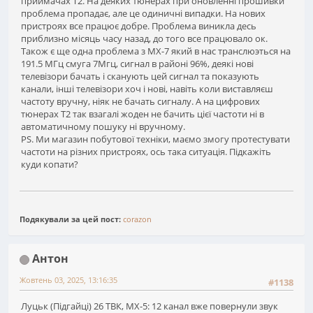
приймачах T2. На деяких тюнерах при оновленні прошивки
проблема пропадає, але це одиничні випадки. На нових
пристроях все працює добре. Проблема виникла десь
приблизно місяць часу назад, до того все працювало ок.
Також є ще одна проблема з MX-7 який в нас транслюэться на
191.5 МГц смуга 7Мгц, сигнал в районі 96%, деякі нові
телевізори бачать і сканують цей сигнал та показують
канали, інші телевізори хоч і нові, навіть коли виставляєш
частоту вручну, ніяк не бачать сигналу. А на цифрових
тюнерах T2 так взагалі жоден не бачить цієї частоти ні в
автоматичному пошуку ні вручному.
PS. Ми магазин побутової техніки, маємо змогу протестувати
частоти на різних пристроях, ось така ситуація. Підкажіть
куди копати?
Подякували за цей пост:
corazon
Антон
Жовтень 03, 2025, 13:16:35
#1138
Луцьк (Підгайці) 26 ТВК, MX-5: 12 канал вже повернули звук