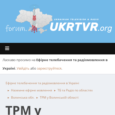
Ласкаво просимо на
Ефірне телебачення та радіомовлення в
Україні
.
Увійдіть
або
зареєструйтеся
.
Ефірне телебачення та радіомовлення в Україні
Наземне ефірне мовлення
ТБ та Радіо по областях
►
►
Волинська обл.
ТРМ у Волинській області
►
►
ТРМ у