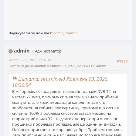
Подякували за цей пост:
admin
,
corazon
admin
Адміністратор
Жовтень 03, 2025, 22:07:13
#1139
Останнє редагування
: Жовтень 03, 2025, 22:24:03 від admin
Цитата: virusnix від Жовтень 03, 2025,
10:26:54
В м.Горохів, не працюють телевізійні канали DVB-T2 на
частоті 770мгц, причому сигнал сам є, канали приймачі
сканують, але коли вмикаєш ці канали то замість
зоображення кубики, рве картинку, притому що сигнал
сильний 100% .Проблема спостерігається масово на
старих приймачах T2. На деяких тюнерах при оновленні
прошивки проблема пропадає, але це одиничні випадки.
На нових пристроях все працює добре. Проблема виникла
десь приблизно місяць часу назад, до того все працювало