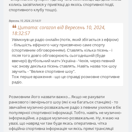
колись засвітилися у прив'язці до якоїсь спортивної події,
спортивного клубу тощо).
Вересень 10, 2024, 23:14:31
Цитата: corazon від Вересень 10, 2024,
18:32:57
Увімкнув це радіо онлайн (потік, який збігається з ефіром)
- більшість ефірного часу присвячено саме спорту
(спортивним обговоренням). Ставлять кілька пісень - і
після того довго обговорюють сьогоднішній (буде
ввечері) футбольний матч Україна - Чехія, через певний
час знову декілька пісень ставлять. Навіть назва ток-шоу
звучить - "Велике спортивне шоу".
Тож перше враження - що це справді розмовне спортивне
радіо.
Розмовним його назвати важко... Якщо не рахувати
ранкового і вечірнього шоу (які є на багатьох станціях) - то
звичайне музично-розважальне радіо з певним ухилом в бік
популярної спортивної інформації. Тобто, навіть не музично-
інформаційне, а радше музично-розважальне. Ну, я маю на
увазі, що навряд чи там буде якась оперативна, чітка
офіційна спортивна інформація чи якісь прямі трансляції