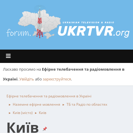
Ласкаво просимо на
Ефірне телебачення та радіомовлення в
Україні
.
Увійдіть
або
зареєструйтеся
.
Ефірне телебачення та радіомовлення в Україні
Наземне ефірне мовлення
ТБ та Радіо по областях
►
►
Київ (місто)
Київ
►
►
Київ