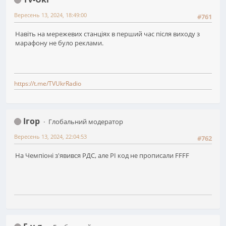
Вересень 13, 2024, 18:49:00
#761
Навіть на мережевих станціях в перший час після виходу з
марафону не було реклами.
https://t.me/TVUkrRadio
Ігор
Глобальний модератор
Вересень 13, 2024, 22:04:53
#762
На Чемпіоні з'явився РДС, але РІ код не прописали FFFF