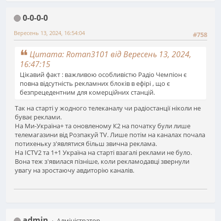
0-0-0-0
Вересень 13, 2024, 16:54:04
#758
Цитата: Roman3101 від Вересень 13, 2024,
16:47:15
Цікавий факт : важливою особливістю Радіо Чемпіон є
повна відсутність рекламних блоків в ефірі , що є
безпрецедентним для комерційних станцій.
Так на старті у жодного телеканалу чи радіостанції ніколи не
буває реклами.
На Ми-Україна+ та оновленому К2 на початку були лише
телемагазини від Розпакуй TV. Лише потім на каналах почала
потихеньку з'являтися більш звична реклама.
На ICTV2 та 1+1 Україна на старті взагалі реклами не було.
Вона теж з'явилася пізніше, коли рекламодавці звернули
увагу на зростаючу авдиторію каналів.
admin
Адміністратор