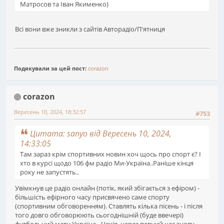
Матросов та Іван Якименко)
Всі вони вже зникли з сайтів Авторадіо/П'ятниця
Подякували за цей пост:
corazon
corazon
Вересень 10, 2024, 18:32:57
#753
Цитата: sanyo від Вересень 10, 2024,
14:33:05
Там зараз крім спортивних новин хоч щось про спорт є? І
хто в курсі щодо 106 фм радіо Ми-Україна..Раніше кінця
року не запустять..
Увімкнув це радіо онлайн (потік, який збігається з ефіром) -
більшість ефірного часу присвячено саме спорту
(спортивним обговоренням). Ставлять кілька пісень - і після
того довго обговорюють сьогоднішній (буде ввечері)
футбольний матч Україна - Чехія, через певний час знову