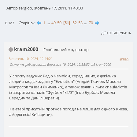
Автор sergioo, Жовтень 17, 2011, 11:40:00
1
...
49
50
51
52
53
...
70
Сторінок
ВНИЗ
ДІЇ КОРИСТУВАЧА
kram2000
Глобальний модератор
Вересень 10, 2024, 12:44:21
#750
Останнє редагування
: Вересень 10, 2024, 12:58:52 від kram2000
У списку ведучих Радіо Чемпіон, серед інших, є декілька
людей з медіахолдингу "Evolution" (Андрій Ткачов, Микола
Матросов та Іван Якименко), а також взяли кілька спеціалістів
із закритих каналів "Футбол 1/2/3" (Ігор Бурбас, Микола
Середич та Даніїл Веретін).
+ в етері присутній прогноз погоди не лише для одного Києва,
а й для всієї Київщини).