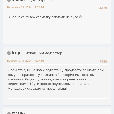
Вересень 13, 2024, 17:02:24
#759
В нас на сайті теж спочатку реклами не було 😅
Ігор
Глобальний модератор
Вересень 13, 2024, 17:09:56
#760
Я пам'ятаю, як на новій радіостанції продавати рекламу, при
тому що працюєш у компанії з багаторічним досвідом і
клієнтами. Люди шукали недоліки, порівнювали з
мережевими, і були просто ноунеймом на той час.
Менеджери скаржилися перші місяці.
TV-Ukr