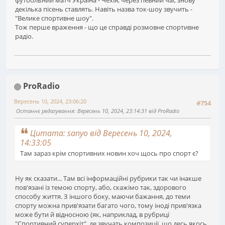
декілька пісень ставлять. Навіть назва ток-шоу звучить -
"Велике спортивне шоу".
Тож перше враження - що це справді розмовне спортивне
радіо.
ProRadio
Вересень 10, 2024, 23:06:20
#754
Останнє редагування
: Вересень 10, 2024, 23:14:31 від ProRadio
Цитата: sanyo від Вересень 10, 2024,
14:33:05
Там зараз крім спортивних новин хоч щось про спорт є?
Ну як сказати... Там всі інформаційні рубрики так чи інакше
пов'язані із темою спорту, або, скажімо так, здорового
способу життя. З іншого боку, маючи бажання, до теми
спорту можна прив'язати багато чого, тому іноді прив'язка
може бути й відносною (як, наприклад, в рубриці
"Спортивний суперхіт", де звучать композиції, що десь якось