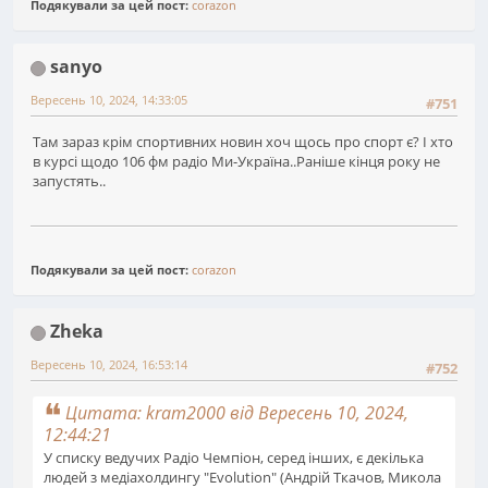
Подякували за цей пост:
corazon
sanyo
Вересень 10, 2024, 14:33:05
#751
Там зараз крім спортивних новин хоч щось про спорт є? І хто
в курсі щодо 106 фм радіо Ми-Україна..Раніше кінця року не
запустять..
Подякували за цей пост:
corazon
Zheka
Вересень 10, 2024, 16:53:14
#752
Цитата: kram2000 від Вересень 10, 2024,
12:44:21
У списку ведучих Радіо Чемпіон, серед інших, є декілька
людей з медіахолдингу "Evolution" (Андрій Ткачов, Микола