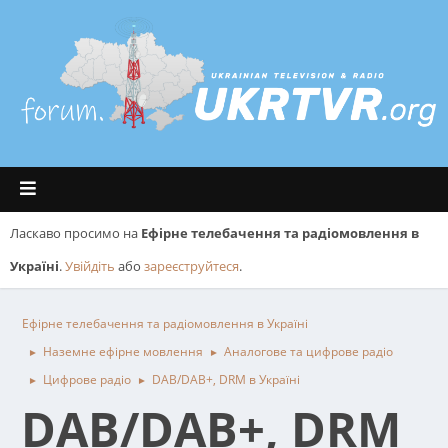
Ласкаво просимо на
Ефірне телебачення та радіомовлення в
Україні
.
Увійдіть
або
зареєструйтеся
.
Ефірне телебачення та радіомовлення в Україні
Наземне ефірне мовлення
Аналогове та цифрове радіо
►
►
Цифрове радіо
DAB/DAB+, DRM в Україні
►
►
DAB/DAB+, DRM