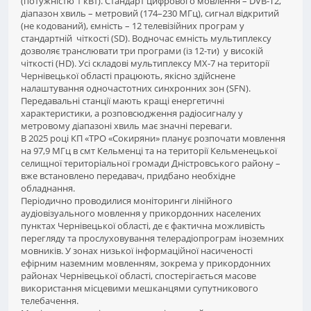
(потужністю 1 кВт). Стандарт цифрового мовлення – DVB-T2,
діапазон хвиль – метровий (174–230 МГц), сигнал відкритий
(не кодований), ємність – 12 телевізійних програм у
стандартній чіткості (SD). Водночас ємність мультиплексу
дозволяє транслювати три програми (із 12-ти) у високій
чіткості (HD). Усі складові мультиплексу МХ-7 на території
Чернівецької області працюють, якісно здійснене
налаштування одночастотних синхронних зон (SFN).
Передавальні станції мають кращі енергетичні
характеристики, а розповсюдження радіосигналу у
метровому діапазоні хвиль має значні переваги.
В 2025 році КП «ТРО «Сокиряни» планує розпочати мовлення
на 97,9 МГц в смт Кельменці та на території Кельменецької
селищної територіальної громади Дністровського району –
вже встановлено передавач, придбано необхідне
обладнання.
Періодично проводилися моніторинги лінійного
аудіовізуального мовлення у прикордонних населених
пунктах Чернівецької області, де є фактична можливість
перегляду та прослуховування телерадіопрограм іноземних
мовників. У зонах низької інформаційної насиченості
ефірним наземним мовленням, зокрема у прикордонних
районах Чернівецької області, спостерігається масове
використання місцевими мешканцями супутникового
телебачення.