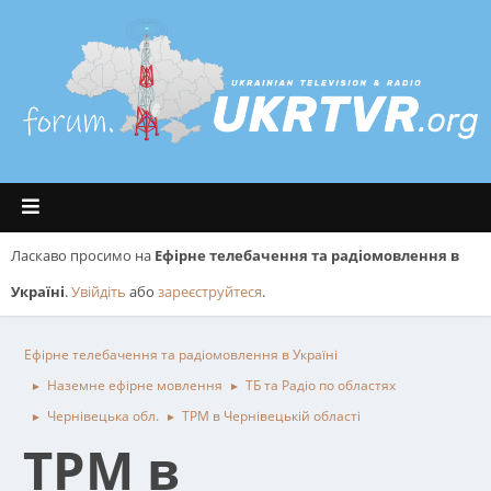
Ласкаво просимо на
Ефірне телебачення та радіомовлення в
Україні
.
Увійдіть
або
зареєструйтеся
.
Ефірне телебачення та радіомовлення в Україні
Наземне ефірне мовлення
ТБ та Радіо по областях
►
►
Чернівецька обл.
ТРМ в Чернівецькій області
►
►
ТРМ в