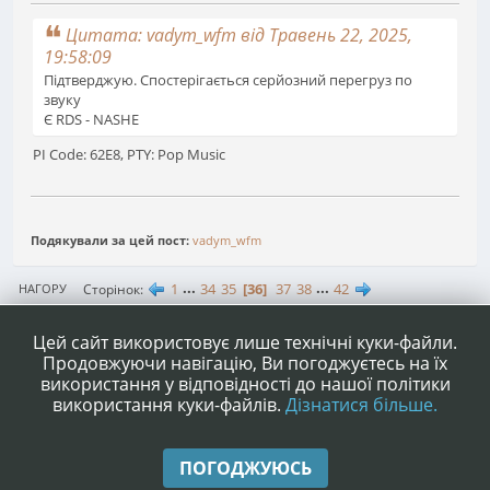
Цитата: vadym_wfm від Травень 22, 2025,
19:58:09
Підтверджую. Спостерігається серйозний перегруз по
звуку
Є RDS - NASHE
PI Code: 62E8, PTY: Pop Music
Подякували за цей пост:
vadym_wfm
1
...
34
35
36
37
38
...
42
Сторінок
НАГОРУ
ДІЇ КОРИСТУВАЧА
Цей сайт використовує лише технічні куки-файли.
Продовжуючи навігацію, Ви погоджуєтесь на їх
використання у відповідності до нашої політики
використання куки-файлів.
Дізнатися більше.
|
|
Допомога
Умови та правила
Нагору ▲
ПОГОДЖУЮСЬ
,
SMF 2.1.4 © 2023
Simple Machines