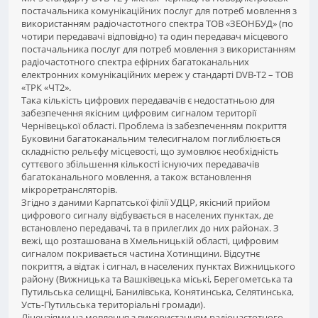
постачальника комунікаційних послуг для потреб мовлення з
використанням радіочастотного спектра ТОВ «ЗЕОНБУД» (по
чотири передавачі відповідно) та один передавач місцевого
постачальника послуг для потреб мовлення з використанням
радіочастотного спектра ефірних багатоканальних
електронних комунікаційних мереж у стандарті DVB-T2 – ТОВ
«ТРК «ЧТ2».
Така кількість цифрових передавачів є недостатньою для
забезпечення якісним цифровим сигналом території
Чернівецької області. Проблема із забезпеченням покриття
Буковини багатоканальним телесигналом поглиблюється
складністю рельєфу місцевості, що зумовлює необхідність
суттєвого збільшення кількості існуючих передавачів
багатоканального мовлення, а також встановлення
мікроретрансляторів.
Згідно з даними Карпатської філії УДЦР, якісний прийом
цифрового сигналу відбувається в населених пунктах, де
встановлено передавачі, та в прилеглих до них районах. З
вежі, що розташована в Хмельницькій області, цифровим
сигналом покривається частина Хотинщини. Відсутнє
покриття, а відтак і сигнал, в населених пунктах Вижницького
району (Вижницька та Вашківецька міські, Берегометська та
Путильська селищні, Банилівська, Конятинська, Селятинська,
Усть-Путильська територіальні громади).
Ліцензіями на мовлення з використанням радіочастотного