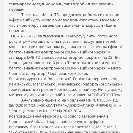
телемарафону єдиних новин, так і виробництво власних
передач.
Телеканал «Місто ТБ» продовжує роботу, виконуючи
інформаційну функцію в умовах воєнного стану. Основною
частиною етеру є загальнонаціональний марафон «Єдині
новини».
ТОВ «ТРК «ЧТ2» за підсумками конкурсу у липні поточного
року отримали ліцензію на постачання послуг для потреб
мовлення з використанням радіочастотного спектра ефірної
багатоканальної електронної комунікаційної мережі у
стандарті DVB-T2 із місцевою категорією покриття на 25 ТВК і
Чернівцях строком на 10 років. Територія покриття ефірної
багатоканальної електронної комунікаційної мережі – місто
Чернівці та території Чернівецької міської,
Великокучурівської, Волоківської, Горішньошеровецької,
Кам'янської, Магальської, Мамаївської, Чагорської сільських
територіальних громад Чернівецького району. Нині у цьому
місцевому мультиплексі здійснює мовлення ТОВ «ТРК «ТВА».
Анульовано ліцензію на мовлення НР № 01568-м від
06.12.2019 ТОВ «МІСЬКА ТЕЛЕРАДІОКОМПАНІЯ «ЧЕРНІВЦІ», м.
Чернівці. Рішення № 1122 від 28.03.2024.
Розповсюдження ефірного цифрового телебачення в
Чернівецькій області наразі забезпечують цифрові
передавачі багатоканальних телемереж МХ-1, МХ-2, МХ-3,
МХ-5 стандарту DVB-T2 у містах Чернівці та Новодністровськ