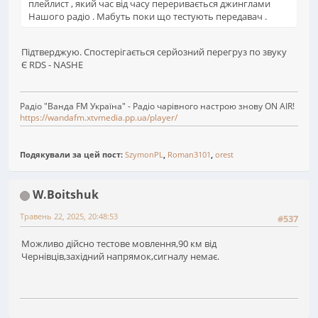
плейлист , який час від часу переривається джинглами
Нашого радіо . Мабуть поки що тестують передавач .
Підтверджую. Спостерігається серйозний перегруз по звуку
Є RDS - NASHE
Радіо "Ванда FM Україна" - Радіо чарівного настрою знову ON AIR!
https://wandafm.xtvmedia.pp.ua/player/
Подякували за цей пост:
SzymonPL
,
Roman3101
,
orest
W.Boitshuk
Травень 22, 2025, 20:48:53
#537
Можливо дійсно тестове мовлення,90 км від
Чернівців,західний напрямок,сигналу немає.