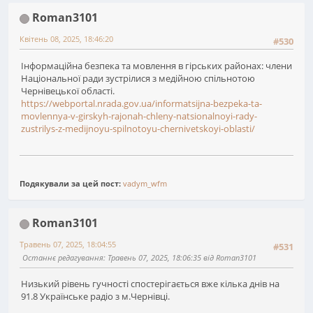
Roman3101
Квітень 08, 2025, 18:46:20
#530
Інформаційна безпека та мовлення в гірських районах: члени
Національної ради зустрілися з медійною спільнотою
Чернівецької області.
https://webportal.nrada.gov.ua/informatsijna-bezpeka-ta-
movlennya-v-girskyh-rajonah-chleny-natsionalnoyi-rady-
zustrilys-z-medijnoyu-spilnotoyu-chernivetskoyi-oblasti/
Подякували за цей пост:
vadym_wfm
Roman3101
Травень 07, 2025, 18:04:55
#531
Останнє редагування
: Травень 07, 2025, 18:06:35 від Roman3101
Низький рівень гучності спостерігається вже кілька днів на
91.8 Українське радіо з м.Чернівці.