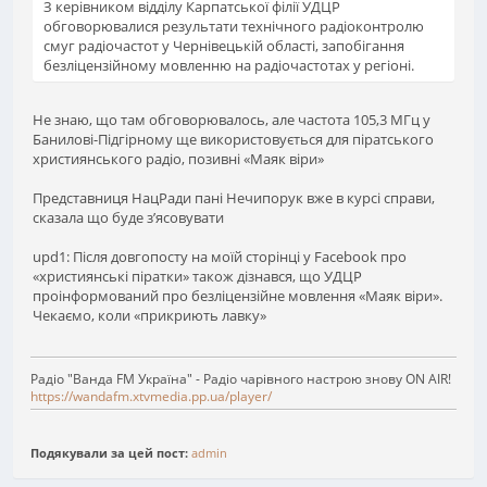
З керівником відділу Карпатської філії УДЦР
обговорювалися результати технічного радіоконтролю
смуг радіочастот у Чернівецькій області, запобігання
безліцензійному мовленню на радіочастотах у регіоні.
Не знаю, що там обговорювалось, але частота 105,3 МГц у
Банилові-Підгірному ще використовується для піратського
християнського радіо, позивні «Маяк віри»
Представниця НацРади пані Нечипорук вже в курсі справи,
сказала що буде зʼясовувати
upd1: Після довгопосту на моїй сторінці у Facebook про
«християнські піратки» також дізнався, що УДЦР
проінформований про безліцензійне мовлення «Маяк віри».
Чекаємо, коли «прикриють лавку»
Радіо "Ванда FM Україна" - Радіо чарівного настрою знову ON AIR!
https://wandafm.xtvmedia.pp.ua/player/
Подякували за цей пост:
admin