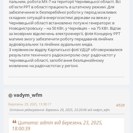
пальним, робота МХ-7 на території Чернівецької області. Всі
об'єкти РРТ в області працюють в штатному режимі. Для
забезпечення їх безперебійної роботи у період можливих
складних ситуацій в енергосистемі держави на вежах у
Чернівецькій області встановлено потужні генератори: в
Новодністровську – на 50 КВт, у Чернівцях – на 75 КВт. Відтак
за імовірних відключень електроенергії, філія Концерну РРТ
матиме змогу забезпечити роботу передавачів лінійних
аудіовізуальних та лінійних аудіальних медіа.
З керівником відділу Карпатської філії УДЦР обговорювалися
результати технічного радіоконтролю смуг радіочастот у
Чернівецькій області, запобігання безліцензійному
мовленню на радіочастотах у регіоні.
vadym_wfm
Березень 29, 2025, 13:38:17
#529
Останнє редагування
: Березень 29, 2025, 23:20:06 від vadym_wfm
Цитата: admin від Березень 23, 2025,
18:00:39