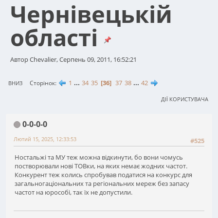
Чернівецькій
області
Автор Chevalier, Серпень 09, 2011, 16:52:21
1
...
34
35
36
37
38
...
42
Сторінок
ВНИЗ
ДІЇ КОРИСТУВАЧА
0-0-0-0
Лютий 15, 2025, 12:33:53
#525
Ностальжі та МУ теж можна відкинути, бо вони чомусь
постворювали нові ТОВки, на яких немає жодних частот.
Конкурент теж колись спробував податися на конкурс для
загальногаціональних та регіональних мереж без запасу
частот на юрособі, так їх не допустили.