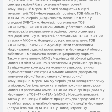
спектра в ефірній багатоканальній електронній
комунікаційній мережі в області володіють 4 місцеві
телекомпанії: ТОВ «Чернівецький промінь», ТОВ «Місто ТБ»,
ТОВ «МТРК «Чернівці» (здійснюють мовлення в МХ-5 у
стандарті DVB-T2 у м. Чернівці, постачальник ТОВ
«ЗЕОНБУД»), ТОВ «ТРК «ТВА» (мовить у багатоканальній
телемережі з використанням радіочастотного спектра у
стандарті DVB-T2 у м. Чернівці, постачальник ТОВ «ТРК «ЧТ2»;
а також у МХ-5 у м. Новодністровськ, постачальник ТОВ
«ЗЕОНБУД»). Таким чином, усі ліцензіати-телемовники
Національної ради, які зареєстровані в Чернівецькій області,
забезпечені можливістю мовити в цифровому форматі.
Також у мультиплексі МХ-5 у Чернівецькій області здійснює
мовлення філія АТ «НСТУ» з логотипом «Суспільне Чернівці».
За підсумками конкурсу на мовлення з використанням
радіочастотного спектра на вільних каналах (програмах)
мовлення ефірної багатоканальної електронної
комунікаційної мережі МХ-5 у Чернівцях та Новодністровську
із місцевою/регіональною категорією покриття цього року
мовлення розпочали компанії ТОВ «МТРК «Чернівці» (в МХ-5 у
Чернівцях) та ТОВ «ТРК «ТВА» (в МХ-5 у Новодністровську).
Також у Чернівецькій області працюють два передавачі МХ-7:
на об'єкті радіотелевізійної передавальної станції в Чернівцях
(потужністю 500 Вт) та на РТПС у Новодністровську