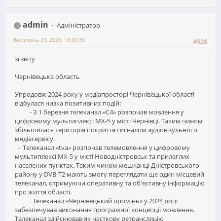
admin
Адміністратор
Березень 23, 2025, 18:00:39
#528
зі звіту
Чернівецька область
Упродовж 2024 року у медіапросторі Чернівецької області
відбулася низка позитивних подій:
- З 1 березня телеканал «С4» розпочав мовлення у
цифровому мультиплексі МХ-5 у місті Чернівці. Таким чином
збільшилася територія покриття сигналом аудіовізульного
медіасервісу.
- Телеканал «tva» розпочав телемовлення у цифровому
мультиплексі МХ-5 у місті Новодністровськ та прилеглих
населених пунктах. Таким чином мешканці Дністровського
району у DVB-T2 мають змогу переглядати ще один місцевий
телеканал, отримуючи оперативну та об'єктивну інформацію
про життя області.
Телеканал «Чернівецький промінь» у 2024 році
забезпечував виконання програмної концепції мовлення.
Телеканал здійснював як часткову ретрансляцію