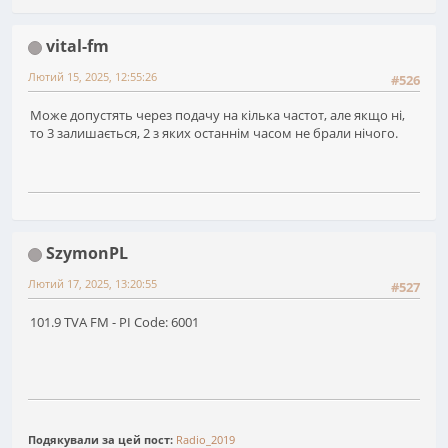
vital-fm
Лютий 15, 2025, 12:55:26
#526
Може допустять через подачу на кілька частот, але якщо ні,
то 3 залишається, 2 з яких останнім часом не брали нічого.
SzymonPL
Лютий 17, 2025, 13:20:55
#527
101.9 TVA FM - PI Code: 6001
Подякували за цей пост:
Radio_2019