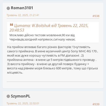
Roman3101
Травень 22, 2025, 21:21:41
#538
Цитата: W.Boitshuk від Травень 22, 2025,
20:48:53
Можливо дійсно тестове мовлення,90 км від
Чернівців,західний напрямок,сигналу немає.
На прийом впливає багато різних факторів: 1)чутливість
самого приймача. В мене музичний центр Sony MHC-RG 170 ,
який має дуже хорошу чутливість в FM діапазоні . 2)
прийомна антена - в мене це 5 метрів підвішеного проводу .
3) висота прийому - в мене це другий поверх будинку +
висота над рівнем моря близько 600 метрів , тому що гірська
місцевість.
SzymonPL
Травень 22, 2025, 22:32:01
#539