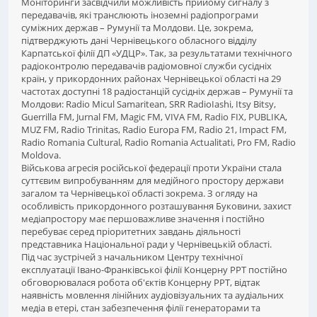
Моніторинги засвідчили можливість прийому сигналу з
передавачів, які транслюють іноземні радіопрограми
суміжних держав – Румунії та Молдови. Це, зокрема,
підтверджують дані Чернівецького обласного відділу
Карпатської філії ДП «УДЦР». Так, за результатами технічного
радіоконтролю передавачів радіомовної служби сусідніх
країн, у прикордонних районах Чернівецької області на 29
частотах доступні 18 радіостанцій сусідніх держав – Румунії та
Молдови: Radio Micul Samaritean, SRR RadioIashi, Itsy Bitsy,
Guerrilla FM, Jurnal FM, Magic FM, VIVA FM, Radio FIX, PUBLIKA,
MUZ FM, Radio Trinitas, Radio Europa FM, Radio 21, Impact FM,
Radio Romania Cultural, Radio Romania Actualitati, Pro FM, Radio
Moldova.
Військова агресія російської федерації проти України стала
суттєвим випробуванням для медійного простору держави
загалом та Чернівецької області зокрема. З огляду на
особливість прикордонного розташування Буковини, захист
медіапростору має першоважливе значення і постійно
перебуває серед пріоритетних завдань діяльності
представника Національної ради у Чернівецькій області.
Під час зустрічей з начальником Центру технічної
експлуатації Івано-Франківської філії Концерну РРТ постійно
обговорювалася робота об'єктів Концерну РРТ, відтак
наявність мовлення лінійних аудіовізуальних та аудіальних
медіа в етері, стан забезпечення філії генераторами та