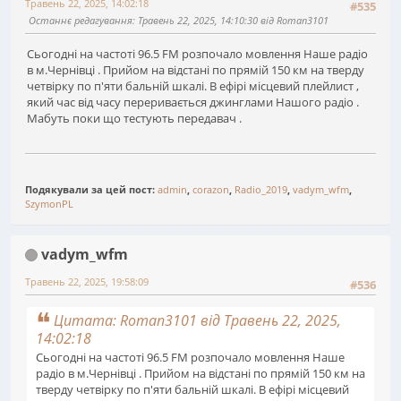
Травень 22, 2025, 14:02:18
#535
Останнє редагування
: Травень 22, 2025, 14:10:30 від Roman3101
Сьогодні на частоті 96.5 FM розпочало мовлення Наше радіо
в м.Чернівці . Прийом на відстані по прямій 150 км на тверду
четвірку по п'яти бальній шкалі. В ефірі місцевий плейлист ,
який час від часу переривається джинглами Нашого радіо .
Мабуть поки що тестують передавач .
Подякували за цей пост:
admin
,
corazon
,
Radio_2019
,
vadym_wfm
,
SzymonPL
vadym_wfm
Травень 22, 2025, 19:58:09
#536
Цитата: Roman3101 від Травень 22, 2025,
14:02:18
Сьогодні на частоті 96.5 FM розпочало мовлення Наше
радіо в м.Чернівці . Прийом на відстані по прямій 150 км на
тверду четвірку по п'яти бальній шкалі. В ефірі місцевий