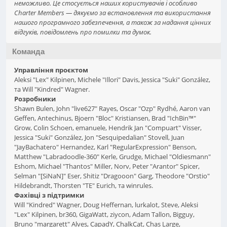
неможливо. Це стосується наших користувачів і особливо
Charter Members — дякуємо за встановлення та використання
нашого програмного забезпечення, а також за надання цінних
відгуків, повідомлень про помилки та думок.
Команда
Управління проєктом
Aleksi "Lex" Kilpinen, Michele "Illori" Davis, Jessica "Suki" González,
та Will "Kindred" Wagner.
Розробники
Shawn Bulen, John "live627" Rayes, Oscar "Ozp" Rydhé, Aaron van
Geffen, Antechinus, Bjoern "Bloc" Kristiansen, Brad "IchBin™"
Grow, Colin Schoen, emanuele, Hendrik Jan "Compuart" Visser,
Jessica "Suki" González, Jon "Sesquipedalian" Stovell, Juan
"JayBachatero" Hernandez, Karl "RegularExpression" Benson,
Matthew "Labradoodle-360" Kerle, Grudge, Michael "Oldiesmann"
Eshom, Michael "Thantos" Miller, Norv, Peter "Arantor" Spicer,
Selman "[SiNaN]" Eser, Shitiz "Dragooon" Garg, Theodore "Orstio"
Hildebrandt, Thorsten "TE" Eurich, та winrules.
Фахівці з підтримки
Will "Kindred" Wagner, Doug Heffernan, lurkalot, Steve, Aleksi
"Lex" Kilpinen, br360, GigaWatt, ziycon, Adam Tallon, Bigguy,
Bruno "margarett" Alves, CapadY, ChalkCat, Chas Large,