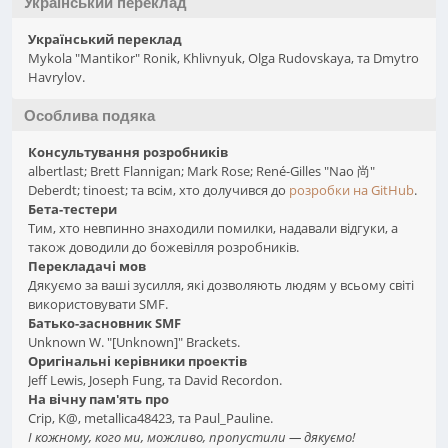
Український переклад
Український переклад
Mykola "Mantikor" Ronik, Khlivnyuk, Olga Rudovskaya, та Dmytro
Havrylov.
Особлива подяка
Консультування розробників
albertlast; Brett Flannigan; Mark Rose; René-Gilles "Nao 尚"
Deberdt; tinoest; та всім, хто долучився до
розробки на GitHub
.
Бета-тестери
Тим, хто невпинно знаходили помилки, надавали відгуки, а
також доводили до божевілля розробників.
Перекладачі мов
Дякуємо за ваші зусилля, які дозволяють людям у всьому світі
використовувати SMF.
Батько-засновник SMF
Unknown W. "[Unknown]" Brackets.
Оригінальні керівники проектів
Jeff Lewis, Joseph Fung, та David Recordon.
На вічну пам'ять про
Crip, K@, metallica48423, та Paul_Pauline.
І кожному, кого ми, можливо, пропустили — дякуємо!