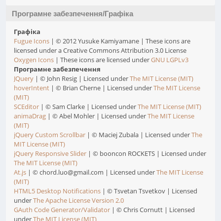
Програмне забезпечення/Графіка
Графіка
Fugue Icons
| © 2012 Yusuke Kamiyamane | These icons are
licensed under a Creative Commons Attribution 3.0 License
Oxygen Icons
| These icons are licensed under
GNU LGPLv3
Програмне забезпечення
JQuery
| © John Resig | Licensed under
The MIT License (MIT)
hoverIntent
| © Brian Cherne | Licensed under
The MIT License
(MIT)
SCEditor
| © Sam Clarke | Licensed under
The MIT License (MIT)
animaDrag
| © Abel Mohler | Licensed under
The MIT License
(MIT)
jQuery Custom Scrollbar
| © Maciej Zubala | Licensed under
The
MIT License (MIT)
jQuery Responsive Slider
| © booncon ROCKETS | Licensed under
The MIT License (MIT)
At.js
| © chord.luo@gmail.com | Licensed under
The MIT License
(MIT)
HTML5 Desktop Notifications
| © Tsvetan Tsvetkov | Licensed
under
The Apache License Version 2.0
GAuth Code Generator/Validator
| © Chris Cornutt | Licensed
under
The MIT License (MIT)