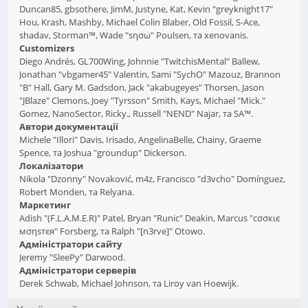
Duncan85, gbsothere, JimM, Justyne, Kat, Kevin "greyknight17"
Hou, Krash, Mashby, Michael Colin Blaber, Old Fossil, S-Ace,
shadav, Storman™, Wade "sησω" Poulsen, та xenovanis.
Customizers
Diego Andrés, GL700Wing, Johnnie "TwitchisMental" Ballew,
Jonathan "vbgamer45" Valentin, Sami "SychO" Mazouz, Brannon
"B" Hall, Gary M. Gadsdon, Jack "akabugeyes" Thorsen, Jason
"JBlaze" Clemons, Joey "Tyrsson" Smith, Kays, Michael "Mick."
Gomez, NanoSector, Ricky., Russell "NEND" Najar, та SA™.
Автори документації
Michele "Illori" Davis, Irisado, AngelinaBelle, Chainy, Graeme
Spence, та Joshua "groundup" Dickerson.
Локалізатори
Nikola "Dzonny" Novaković, m4z, Francisco "d3vcho" Domínguez,
Robert Monden, та Relyana.
Маркетинг
Adish "(F.L.A.M.E.R)" Patel, Bryan "Runic" Deakin, Marcus "cσσкιє
мσηѕтєя" Forsberg, та Ralph "[n3rve]" Otowo.
Адміністратори сайту
Jeremy "SleePy" Darwood.
Адміністратори серверів
Derek Schwab, Michael Johnson, та Liroy van Hoewijk.