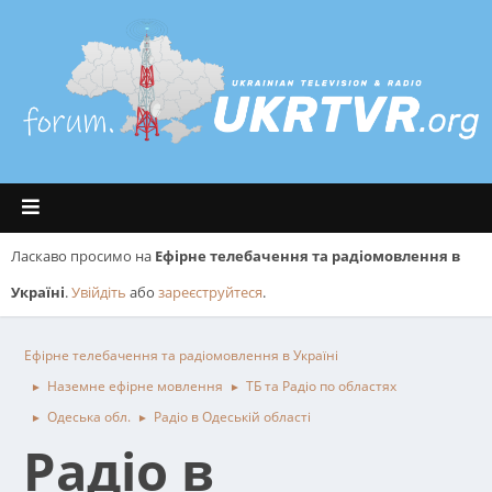
Ласкаво просимо на
Ефірне телебачення та радіомовлення в
Україні
.
Увійдіть
або
зареєструйтеся
.
Ефірне телебачення та радіомовлення в Україні
Наземне ефірне мовлення
ТБ та Радіо по областях
►
►
Одеська обл.
Радіо в Одеській області
►
►
Радіо в