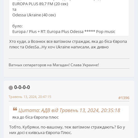
EUROPA PLUS 89,7 FM (20 сек)
та
Odessa Ukraine (40 сек)
було:
Europa / Plus + RT: Europa Plus Odessa ***** Pop music
Хто куди, а Вознюк все ватізмом страждає, яка до біса Європа
плюс та OdesSa...Ну хоч Ukraine написали, аж дивно
Ватных сепараторов на Магадан! Слава Украине!
0-0-0-0
Травень 13, 2024, 20:47:15
#1396
Цитата: АДВ від Травень 13, 2024, 20:35:18
яка до біса Європа плюс
Тобто, Кубряки, по-вашому, теж ватізмом страждають? Бо у
них досі є київська Європа Плюс.