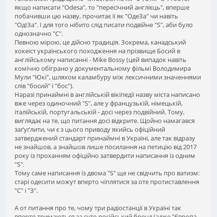
якщо написати "Odesa", то "пересічний англієць", вперше
побачивши цю назву, прочитає її як "ОдеЗа" чи навіть
"ОдІЗа". І для того нібито слід писати подвійне "S", аби було
однозначно "С".
Певною мірою, це дійсно традиція. Зокрема, канадський
хокеїст українського походження на прізвище Босий в
англійському написанні - Mike Bossy (цей випадок навіть
комічно обіграно у документальному фільмі Володимира
Мули "Юкі", шляхом каламбуру між лексичними значеннями
слів "босий" і "бос").
Наразі принаймні в англійській вікіпедії назву міста написано
вже через одиночний "S", але у французькій, німецькій,
італійській, португальській - досі через подвійний. Тому,
виглядає на те, що питання досі відкрите. Щойно намагався
заґуґлити, чи є з цього приводу якийсь офіційний
затверджений стандарт принаймні в Україні, але так відразу
не знайшов, а знайшов лише посилання на петицію від 2017
року із проханням офіційно затвердити написання із одним
"S".
Тому саме написання із двома "S" ще не свідчить про ватизм:
старі одесити можут вперто чіплятися за оте протиставлення
"С" і "З".
А от питання про те, чому три радіостанції в Україні так
вперто тримаються за суто російський бренд (адже "Європа