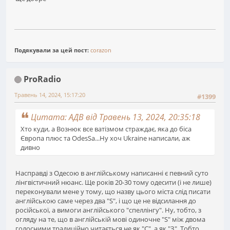
Подякували за цей пост:
corazon
ProRadio
Травень 14, 2024, 15:17:20
#1399
Цитата: АДВ від Травень 13, 2024, 20:35:18
Хто куди, а Вознюк все ватізмом страждає, яка до біса
Європа плюс та OdesSa...Ну хоч Ukraine написали, аж
дивно
Насправді з Одесою в англійському написанні є певний суто
лінгвістичний нюанс. Ще років 20-30 тому одесити (і не лише)
переконували мене у тому, що назву цього міста слід писати
англійською саме через два "S", і що це не відсилання до
російської, а вимоги англійського "спеллінгу". Ну, тобто, з
огляду на те, що в англійській мові одиночне "S" між двома
голосними традиційно читається не як "С", а як "З". Тобто,