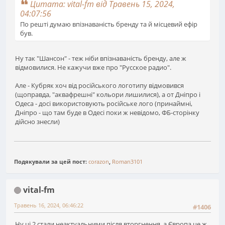
Цитата: vital-fm від Травень 15, 2024,
04:07:56
По решті думаю впізнаваність бренду та й місцевий ефір
був.
Ну так "Шансон" - теж ніби впізнаваність бренду, але ж
відмовилися. Не кажучи вже про "Русское радио".
Але - Кубряк хоч від російського логотипу відмовився
(щоправда, "аквафрешні" кольори лишилися), а от Дніпро і
Одеса - досі використовують російське лого (принаймні,
Дніпро - що там буде в Одесі поки ж невідомо, ФБ-сторінку
дійсно знесли)
Подякували за цей пост:
corazon
,
Roman3101
vital-fm
Травень 16, 2024, 06:46:22
#1406
Ну ці 2 стали неактуальними після вторгнення, а Європа це ж