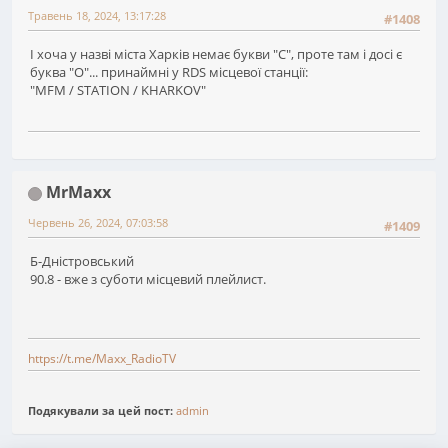
Травень 18, 2024, 13:17:28
#1408
І хоча у назві міста Харків немає букви "С", проте там і досі є
буква "О"... принаймні у RDS місцевої станції:
"MFM / STATION / KHARKOV"
MrMaxx
Червень 26, 2024, 07:03:58
#1409
Б-Дністровський
90.8 - вже з суботи місцевий плейлист.
https://t.me/Maxx_RadioTV
Подякували за цей пост:
admin