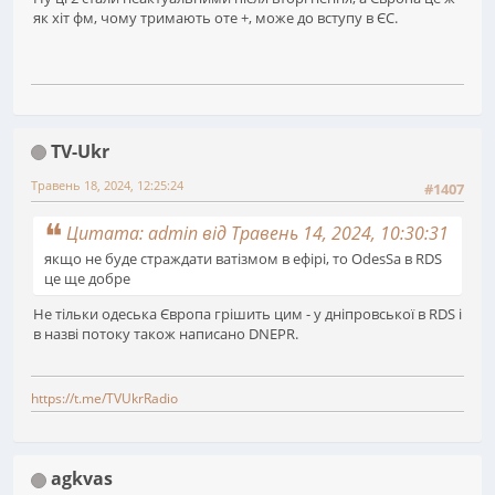
як хіт фм, чому тримають оте +, може до вступу в ЄС.
TV-Ukr
Травень 18, 2024, 12:25:24
#1407
Цитата: admin від Травень 14, 2024, 10:30:31
якщо не буде страждати ватізмом в ефірі, то OdesSa в RDS
це ще добре
Не тільки одеська Європа грішить цим - у дніпровської в RDS і
в назві потоку також написано DNEPR.
https://t.me/TVUkrRadio
agkvas