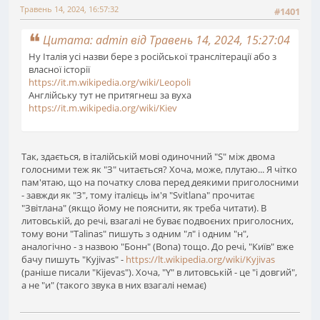
Травень 14, 2024, 16:57:32
#1401
Цитата: admin від Травень 14, 2024, 15:27:04
Ну Італія усі назви бере з російської транслітерації або з
власної історії
https://it.m.wikipedia.org/wiki/Leopoli
Англійську тут не притягнеш за вуха
https://it.m.wikipedia.org/wiki/Kiev
Так, здається, в італійській мові одиночний "S" між двома
голосними теж як "З" читається? Хоча, може, плутаю... Я чітко
пам'ятаю, що на початку слова перед деякими приголосними
- завжди як "З", тому італієць ім'я "Svitlana" прочитає
"Звітлана" (якщо йому не пояснити, як треба читати). В
литовській, до речі, взагалі не буває подвоєних приголосних,
тому вони "Talinas" пишуть з одним "л" і одним "н",
аналогічно - з назвою "Бонн" (Bona) тощо. До речі, "Київ" вже
бачу пишуть "Kyjivas" -
https://lt.wikipedia.org/wiki/Kyjivas
(раніше писали "Kijevas"). Хоча, "Y" в литовській - це "і довгий",
а не "и" (такого звука в них взагалі немає)