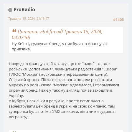
ProRadio
Травень 15, 2024, 21:16:47
#1405
Цитата: vital-fm від Травень 15, 2024,
04:07:56
Ну Київ відсуджував бренд, у них була по французах
прив'язка
Навряд по французах. Я ж кажу, що оте "плюс" - то вже
російське "доповнення". Французька радіостанція "Europa"
ПЛЮС "Москва" (московський передавальний центр).
Спільний проєкт. Після того, як вони почали розгортати
мережу по росії - слово "москва" відвалилося, і сформувався
окремий бренд. І вже у такому вигляді почав заходити в
Україну.
А Кубряк, наскільки я розумію, просто встиг вчасно
зареєструвати цей бренд в Україні на свою компанію, там
суперечка була потім з УМХшниками, він з ними судився і
виграв суд.