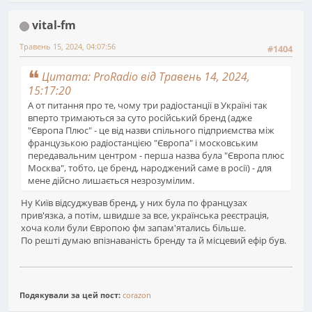
vital-fm
Травень 15, 2024, 04:07:56
#1404
Цитата: ProRadio від Травень 14, 2024,
15:17:20
А от питання про те, чому три радіостанції в Україні так
вперто тримаються за суто російський бренд (адже
"Європа Плюс" - це від назви спільного підприємства між
французькою радіостанцією "Європа" і московським
передавальним центром - перша назва була "Європа плюс
Москва", тобто, це бренд, народжений саме в росії) - для
мене дійсно лишається незрозумілим.
Ну Київ відсуджував бренд, у них була по французах
прив'язка, а потім, швидше за все, українська реєстрація,
хоча коли були Європою фм запам'ятались більше.
По решті думаю впізнаваність бренду та й місцевий ефір був.
Подякували за цей пост:
corazon