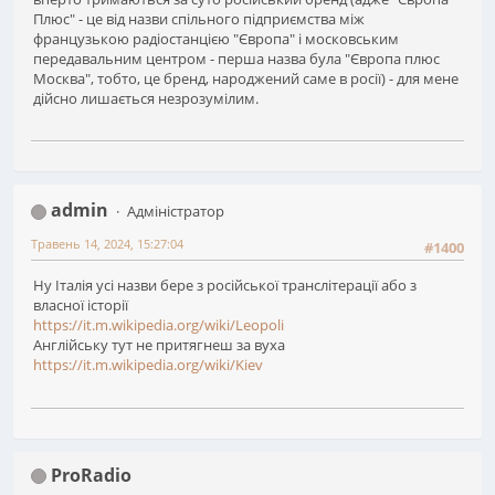
Плюс" - це від назви спільного підприємства між
французькою радіостанцією "Європа" і московським
передавальним центром - перша назва була "Європа плюс
Москва", тобто, це бренд, народжений саме в росії) - для мене
дійсно лишається незрозумілим.
admin
Адміністратор
Травень 14, 2024, 15:27:04
#1400
Ну Італія усі назви бере з російської транслітерації або з
власної історії
https://it.m.wikipedia.org/wiki/Leopoli
Англійську тут не притягнеш за вуха
https://it.m.wikipedia.org/wiki/Kiev
ProRadio