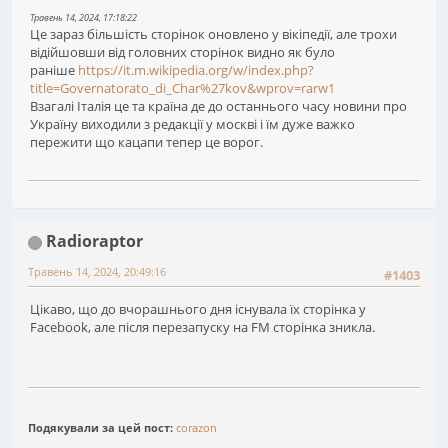
Травень 14, 2024, 17:18:22
Це зараз більшість сторінок оновлено у вікіпедії, але трохи
відійшовши від головних сторінок видно як було
раніше
https://it.m.wikipedia.org/w/index.php?
title=Governatorato_di_Char%27kov&wprov=rarw1
Взагалі Італія це та країна де до останнього часу новини про
Україну виходили з редакції у москві і їм дуже важко
пережити що кацапи тепер це ворог.
Radioraptor
Травень 14, 2024, 20:49:16
#1403
Цікаво, що до вчорашнього дня існувала їх сторінка у
Facebook, але після перезапуску на FM сторінка зникла.
Подякували за цей пост:
corazon