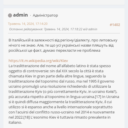
admin
Адміністратор
Травень 14, 2024, 17:14:20
#1402
Останнє редагування
: Травень 14, 2024, 17:18:22 від admin
В італійській в залежності від регіону/діалекту, про литовську
нічого не знаю. Але, те що усі українські назви пляшуть від
російської це факт, думаю перекласти не проблема
https://it.m.wikipedia.org/wiki/Kiev
La traslitterazione del nome all'alfabeto latino è stata spesso
oggetto di controversie: sin dal XIX secolo la città è stata
chiamata Kiev in gran parte della altre lingue, seguendo la
traslitterazione del toponimo dal russo, ma nel 1995 il governo
ucraino promulgò una risoluzione richiedendo di utilizzare la
traslitterazione Kyiv (o più correttamente Kyïv, in ucraino Київ?),
più accurata rispetto al toponimo in lingua ucraina.[17] In Ucraina
si è quindi diffusa maggiormente la traslitterazione Kyiv, il cui
utilizzo si è espanso anche a livello internazionale soprattutto
con l'acuirsi del conflitto russo-ucraino nel 2014 e nuovamente
nel 2022.[18] L'esonimo Kiev è tuttavia rimasto prevalente in
italiano.