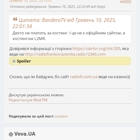
Травень 10, 2025, 22:15:01
#4292
Останнє редагування
: Травень 10, 2025, 22:22:49 від Sanja
Цитата: BanderaTV від Травень 10, 2025,
22:01:34
Дехто не платить за хостинг. І це не є офіційним сайтом, а
хостингом L2MR.
Довірився інформації з сторінки
https://ukrtvr.org/trk/205
, яка
веде на
http://radiofrankovazemlia.radio12345.com
Spoiler
Схоже, що їм байдуже, бо сайт
radiofz.com.ua
веде на казино))
Дискутую українською мовою.
Радіостанція Mad FM
Подякували за цей пост:
corazon
Vova.UA