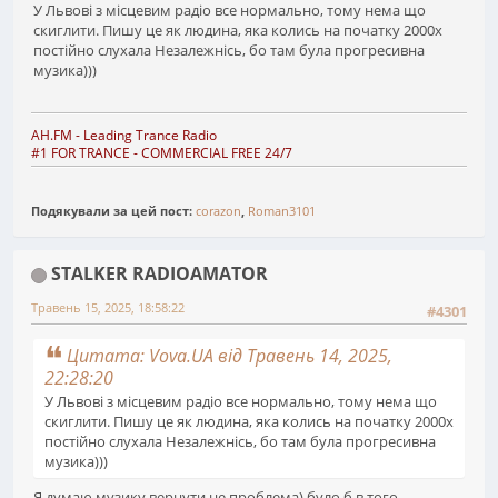
У Львові з місцевим радіо все нормально, тому нема що
скиглити. Пишу це як людина, яка колись на початку 2000х
постійно слухала Незалежнісь, бо там була прогресивна
музика)))
AH.FM
- Leading Trance Radio
#1 FOR TRANCE - COMMERCIAL FREE 24/7
Подякували за цей пост:
corazon
,
Roman3101
STALKER RADIOAMATOR
Травень 15, 2025, 18:58:22
#4301
Цитата: Vova.UA від Травень 14, 2025,
22:28:20
У Львові з місцевим радіо все нормально, тому нема що
скиглити. Пишу це як людина, яка колись на початку 2000х
постійно слухала Незалежнісь, бо там була прогресивна
музика)))
Я думаю музику вернути не проблема) було б в того