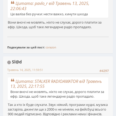
Цитата: pavlo_r від Травень 13, 2025,
22:06:43
Це валіза без ручки: нести важко, кинути шкода
Вони вночі не мовлять, ніхто не слухає, дорого платити за
ефір. Шкода, щоб таке легендарне радіо пропадало.
Подякували за цей пост:
corazon
Sl@d
Травень 14, 2025, 11:59:51
#4297
Цитата: STALKER RADIOAMATOR від Травень
13, 2025, 22:17:55
Вони вночі не мовлять, ніхто не слухає, дорого платити за
ефір. Шкода, щоб таке легендарне радіо пропадало.
Так а хто їх буде слухати. Звук ніякий, програми нудні, музика
застаріла, джингли ще з 2000-х не міняли, на фейсбуці всього
900 людей підписано. Відповідно і реклами нема і фінансів.