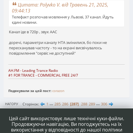
Цитата: Polyvko V. від Травень 21, 2025,
09:44:13
Телефакт розпочав мовлення у Львові, 37 канал. Йдуть
єдині новини.
Канал іде в 720р , звук ААС
доречі, параметри каналу НТА змінилися, бо поки не
пересканував частоту - то на екрані висвічувалось
повідомлення "сервіс не доступний"
AH.FM
- Leading Trance Radio
#1 FOR TRANCE - COMMERCIAL FREE 24/7
Подякували за цей пост:
corazon
1
...
285
286
287
288
289
...
306
Сторінок
НАГОРУ
ДІЇ КОРИСТУВАЧА
Цей сайт використовує лише технічні куки-файли.
Продовжуючи навігацію, Ви погоджуєтесь на їх
використання у відповідності до нашої політики