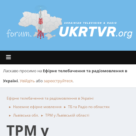
Ласкаво просимо на
Ефірне телебачення та радіомовлення в
Україні
.
Увійдіть
або
зареєструйтеся
.
Ефірне телебачення та радіомовлення в Україні
Наземне ефірне мовлення
ТБ та Радіо по областях
►
►
Львівська обл.
ТРМ у Львівській області
►
►
ТРМ у