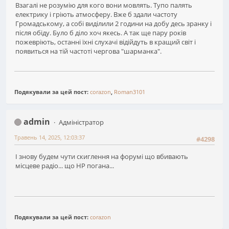
Взагалі не розумію для кого вони мовлять. Тупо палять
електрику і гріють атмосферу. Вже б здали частоту
Громадському, а собі виділили 2 години на добу десь зранку і
після обіду. Було б діло хоч якесь. А так ще пару років
пожевріють, останні їхні слухачі відійдуть в кращий світ і
появиться на тій частоті чергова "шарманка".
Подякували за цей пост:
corazon
,
Roman3101
admin
Адміністратор
Травень 14, 2025, 12:03:37
#4298
І знову будем чути скиглення на форумі що вбивають
місцеве радіо... що НР погана...
Подякували за цей пост:
corazon