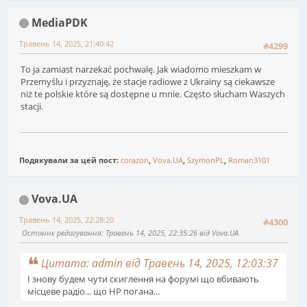
MediaPDK
Травень 14, 2025, 21:40:42
#4299
To ja zamiast narzekać pochwalę. Jak wiadomo mieszkam w
Przemyślu i przyznaję, że stacje radiowe z Ukrainy są ciekawsze
niż te polskie które są dostępne u mnie. Często słucham Waszych
stacji.
Подякували за цей пост:
corazon
,
Vova.UA
,
SzymonPL
,
Roman3101
Vova.UA
Травень 14, 2025, 22:28:20
#4300
Останнє редагування
: Травень 14, 2025, 22:35:26 від Vova.UA
Цитата: admin від Травень 14, 2025, 12:03:37
І знову будем чути скиглення на форумі що вбивають
місцеве радіо... що НР погана...