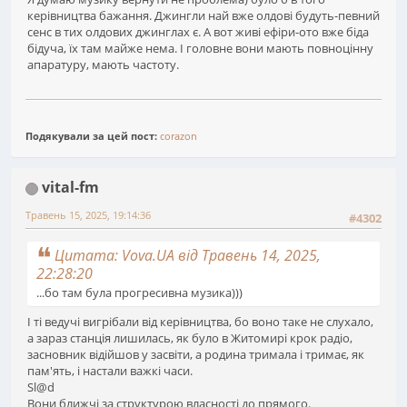
керівництва бажання. Джингли най вже олдові будуть-певний
сенс в тих олдових джинглах є. А вот живі ефіри-ото вже біда
бідуча, їх там майже нема. І головне вони мають повноцінну
апаратуру, мають частоту.
Подякували за цей пост:
corazon
vital-fm
Травень 15, 2025, 19:14:36
#4302
Цитата: Vova.UA від Травень 14, 2025,
22:28:20
...бо там була прогресивна музика)))
І ті ведучі вигрібали від керівництва, бо воно таке не слухало,
а зараз станція лишилась, як було в Житомирі крок радіо,
засновник відійшов у засвіти, а родина тримала і тримає, як
пам'ять, і настали важкі часи.
Sl@d
Вони ближчі за структурою власності до прямого.