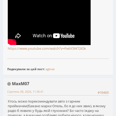
https://www.youtube.com/watch?v=FwtX5W72iOk
Подякували за цей пост:
agkvas
MaxM07
Серпень 08, 2024, 11:36:41
#10465
Хтось може порекомендувати авто з гарним
приймачем(бажано марки Опель, бо я до них звик), в якому
радіо б ловило у будь-якій глухомані? Бо часто їжджу на
природу, а в машині особливо робити нічого, коли ночуєш.