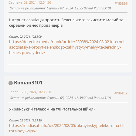
Серпень 02, 2024, 12:54:36
#10456
Останнє редагування
: Серпень 02, 2024, 12:55:09 від Roman3101
Інтернет асоціація просить Зеленського захистити малий та
середній бізнес провайдерів
Серпень 02, 2024, 12:55:09
https://detector.media/rinok/article/230389/2024-08-02-internet-
asotsiatsiya-prosyt-zelenskogo-zakhystyty-malyy-ta-seredniy-
biznes-provayderiv/
Roman3101
Серпень 05, 2024, 16:38:50
#10457
Останнє редагування
: Серпень 05, 2024, 16:39:20 від Roman3101
Український телеком на тлі «тотальної війни»
Серпень 05, 2024, 16:39:20
https://mediasat.info/uk/2024/08/05/ukrayinskyj-telekom-na-tli-
totalnoyi-vijny/