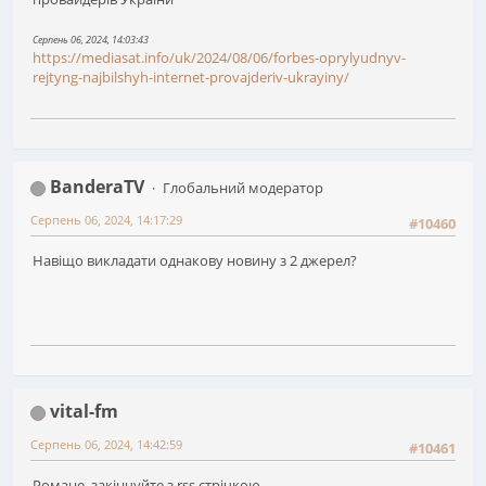
Серпень 06, 2024, 14:03:43
https://mediasat.info/uk/2024/08/06/forbes-oprylyudnyv-
rejtyng-najbilshyh-internet-provajderiv-ukrayiny/
BanderaTV
Глобальний модератор
Серпень 06, 2024, 14:17:29
#10460
Навіщо викладати однакову новину з 2 джерел?
vital-fm
Серпень 06, 2024, 14:42:59
#10461
Романе, закінчуйте з rss стрічкою.