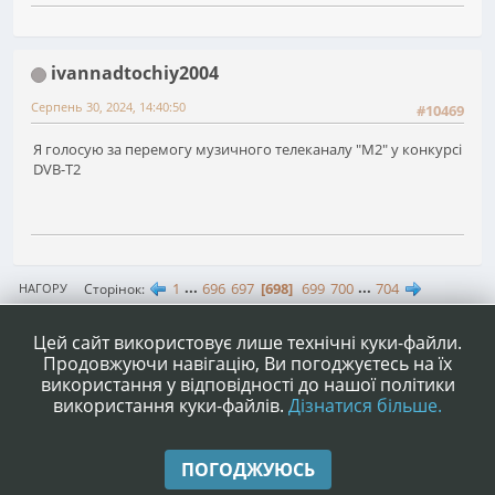
ivannadtochiy2004
Серпень 30, 2024, 14:40:50
#10469
Я голосую за перемогу музичного телеканалу "М2" у конкурсі
DVB-T2
1
...
696
697
698
699
700
...
704
Сторінок
НАГОРУ
ДІЇ КОРИСТУВАЧА
Цей сайт використовує лише технічні куки-файли.
Продовжуючи навігацію, Ви погоджуєтесь на їх
використання у відповідності до нашої політики
використання куки-файлів.
Дізнатися більше.
|
|
Допомога
Умови та правила
Нагору ▲
ПОГОДЖУЮСЬ
,
SMF 2.1.4 © 2023
Simple Machines
|
Simple Audio Video Embedder
idesignSMF