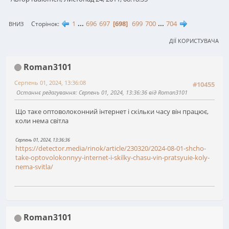
1
...
696
697
698
699
700
...
704
Сторінок
ВНИЗ
ДІЇ КОРИСТУВАЧА
Roman3101
Серпень 01, 2024, 13:36:08
#10455
Останнє редагування
: Серпень 01, 2024, 13:36:36 від Roman3101
Що таке оптоволоконний інтернет і скільки часу він працює,
коли нема світла
Серпень 01, 2024, 13:36:36
https://detector.media/rinok/article/230320/2024-08-01-shcho-
take-optovolokonnyy-internet-i-skilky-chasu-vin-pratsyuie-koly-
nema-svitla/
Roman3101