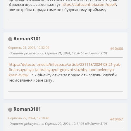
Дивився щось свіженьке тут
https://autocentr.ria.com/opel/
,
але потрібна порада саме по вбудованому приймачу.
Roman3101
Серпень 21, 2024, 12:32:09
#10466
Останнє редагування
: Серпень 21, 2024, 12:36:56 від Roman3101
https://detector.media/infospace/article/231118/2024-08-21-yak-
finansuyutsya-ta-pratsyuyut-golovni-sluzhby-inomovlennya-
krain-svitu/
Як фінансуються та працюють головні служби
іномовлення країн світу .
Roman3101
Серпень 22, 2024, 12:10:40
#10467
Останнє редагування
: Серпень 22, 2024, 12:11:05 від Roman3101