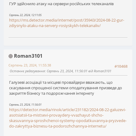
ГУР здійснило атаку на сервери російських телеканалів
Серпень 22, 2024, 12:11:05
https://ms.detector.media/internet/post/35943/2024-08-22-gur-
zdiysnylo-ataku-na-servery-rosiyskykh-telekanaliv/
Roman3101
Серпень 23, 2024, 11:55:38
#10468
Останнє редагування
: Серпень 23, 2024, 11:56:01 від Roman3101
Галузеві асоціації та місцеві провайдери вважають, що
скасування спрощеної системи оподаткування призведе до
закриття бізнесу та подорожчання інтернету
Серпень 23, 2024, 11:56:01
https://detector.media/rinok/article/231182/2024-08-22-galuzevi-
asotsiatsii-ta-mistsevi-provaydery-vvazhayut-shcho-
skasuvannya-sproshchenoi-systemy-opodatkuvannya-pryzvede-
do-zakryttya-biznesu-ta-podorozhchannya-internetu/