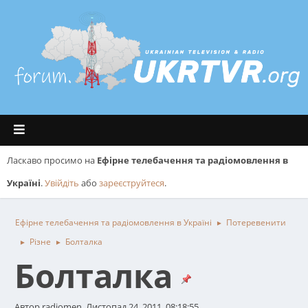
Ласкаво просимо на
Ефірне телебачення та радіомовлення в
Україні
.
Увійдіть
або
зареєструйтеся
.
Ефірне телебачення та радіомовлення в Україні
Потеревенити
►
Різне
Болталка
►
►
Болталка
Автор radiomen, Листопад 24, 2011, 08:18:55