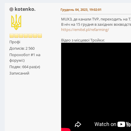
kotenko.
Грудень 04, 2023, 19:02:01
MUX3, де канали TVP, переходить на Т
В ніч на 15 грудня в західних воєводства
https://emitel.pl/refarming/
Відео з місцевої Тройки:
Профі
Дописів: 2 560
Порохобот #1 на
форумі:)
Подяк: 664 раз(и)
Записаний