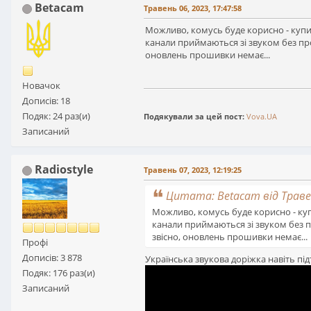
Betacam
Травень 06, 2023, 17:47:58
Можливо, комусь буде корисно - купив
канали приймаються зі звуком без про
оновлень прошивки немає...
Новачок
Дописів: 18
Подяк: 24 раз(и)
Подякували за цей пост:
Vova.UA
Записаний
Radiostyle
Травень 07, 2023, 12:19:25
Цитата: Betacam від Травен
Можливо, комусь буде корисно - куп
канали приймаються зі звуком без п
звісно, оновлень прошивки немає...
Профі
Дописів: 3 878
Українська звукова доріжка навіть пі
Подяк: 176 раз(и)
Записаний