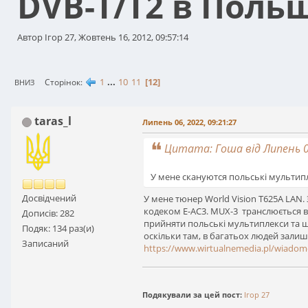
DVB-T/T2 в Поль
Автор Ігор 27, Жовтень 16, 2012, 09:57:14
1
...
10
11
12
Сторінок
ВНИЗ
taras_l
Липень 06, 2022, 09:21:27
Цитата: Гоша від Липень 04
У мене скануются польські мультипл
Досвідчений
У мене тюнер World Vision T625A LAN.
кодеком Е-АС3. MUX-3 транслюється в
Дописів: 282
прийняти польські мультиплекси та ще
Подяк: 134 раз(и)
оскільки там, в багатьох людей залиши
Записаний
https://www.wirtualnemedia.pl/wiadomo
Подякували за цей пост:
Ігор 27