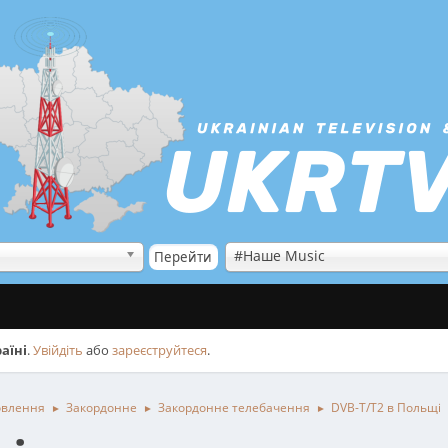
#Наше Music
аїні
.
Увійдіть
або
зареєструйтеся
.
овлення
Закордонне
Закордонне телебачення
DVB-T/T2 в Польщі
►
►
►