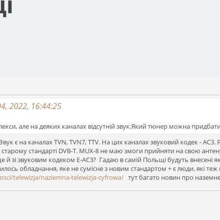
щі
, 2022, 16:44:25
екси, але на деяких каналах відсутній звук.Який тюнер можна придбат
 Звук є на каналах TVN, TVN7, TTV. На цих каналах звуковий кодек - АС3
 старому стандарті DVB-T. MUX-8 не маю змоги прийняти на свою антен
 й зі звуковим кодеком Е-АС3? Гадаю в самій Польщі будуть внесені я
лось обладнання, яке не сумісне з новим стандартом + є люди, які теж 
sci/telewizja/naziemna-telewizja-cyfrowa/
тут багато новин про наземне