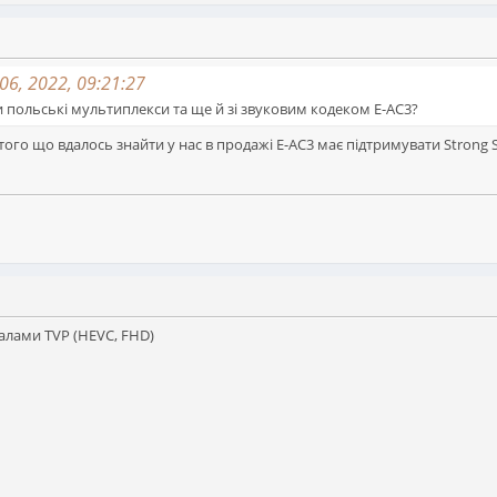
06, 2022, 09:21:27
 польські мультиплекси та ще й зі звуковим кодеком Е-АС3?
того що вдалось знайти у нас в продажі E-AC3 має підтримувати Strong S
налами TVP (HEVC, FHD)