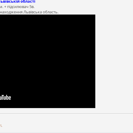
ьвівській області
. + підсилювач 5в.
находження Львівська область.
PL