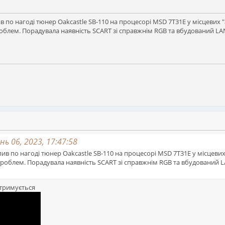
 по нагоді тюнер Oakcastle SB-110 на процесорі MSD 7T31E у місцевих 
блем. Порадувала наявність SCART зі справжнім RGB та вбудований LAN
ь 06, 2023, 17:47:58
ив по нагоді тюнер Oakcastle SB-110 на процесорі MSD 7T31E у місцевих
роблем. Порадувала наявність SCART зі справжнім RGB та вбудований L
дтримується