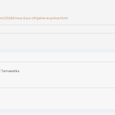
ws/225283/mux-6-juz-oficjalnie-w-polsce.html
ć Tarnawatka