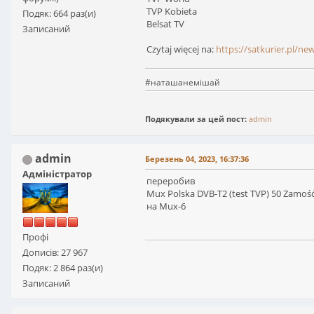
TVP Kobieta
Подяк: 664 раз(и)
Belsat TV
Записаний
Czytaj więcej na:
https://satkurier.pl/ne
#наташанемішай
Подякували за цей пост:
admin
admin
Березень 04, 2023, 16:37:36
Адміністратор
переробив
Mux Polska DVB-T2 (test TVP) 50 Zamoś
на Mux-6
Профі
Дописів: 27 967
Подяк: 2 864 раз(и)
Записаний