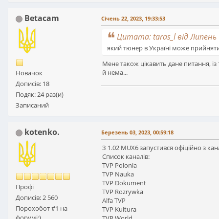
Betacam
Січень 22, 2023, 19:33:53
Цитата: taras_l від Липень 
який тюнер в Україні може прийняти
Мене також цікавить дане питання, із 
й нема...
Новачок
Дописів: 18
Подяк: 24 раз(и)
Записаний
kotenko.
Березень 03, 2023, 00:59:18
З 1.02 MUX6 запустився офіційно з ка
Спиcок каналів:
TVP Polonia
TVP Nauka
TVP Dokument
Профі
TVP Rozrywka
Дописів: 2 560
Alfa TVP
Порохобот #1 на
TVP Kultura
форумі:)
TVP World