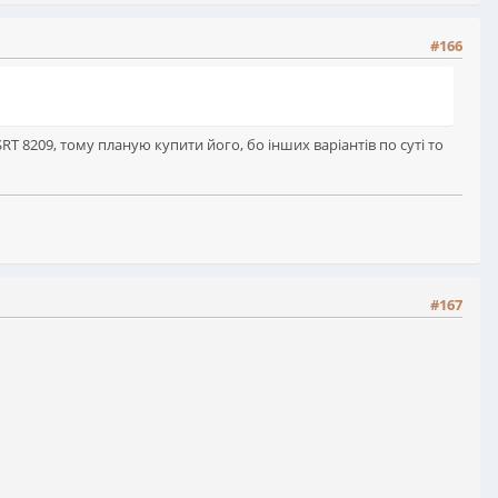
#166
RT 8209, тому планую купити його, бо інших варіантів по суті то
#167