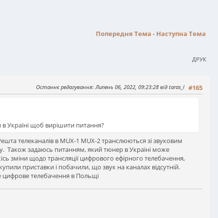
Попередня Тема
-
Наступна Тема
ДРУК
Останнє редагування
: Липень 06, 2022, 09:23:28 від taras_l
#165
и в Україні щоб вирішити питання?
. Решта телеканалів в MUX-1 MUX-2 транслюються зі звуковим
у. Також задаюсь питанням, який тюнер в Україні може
кісь зміни щодо трансляції цифрового ефірного телебачення,
купили приставки і побачили, що звук на каналах відсутній.
 цифрове телебачення в Польщі