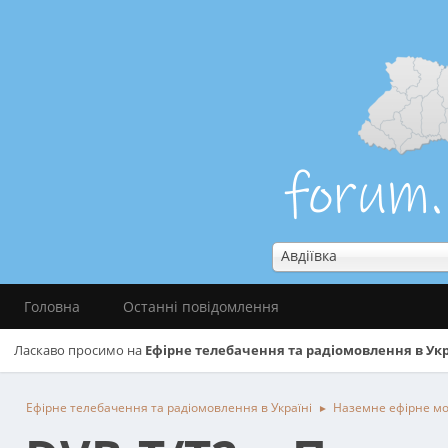
Авдіївка
Головна
Останні повідомлення
Ласкаво просимо на
Ефірне телебачення та радіомовлення в Укр
Ефірне телебачення та радіомовлення в Україні
Наземне ефірне м
►