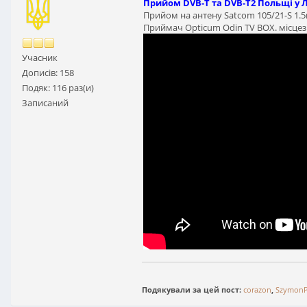
Прийом DVB-T та DVB-T2 Польщі у Л
Прийом на антену Satcom 105/21-S 1.5м
Приймач Opticum Odin TV BOX. місцез
Учасник
Дописів: 158
Подяк: 116 раз(и)
Записаний
Подякували за цей пост:
corazon
,
Szymon