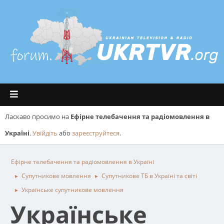
Ласкаво просимо на
Ефірне телебачення та радіомовлення в
Україні
.
Увійдіть
або
зареєструйтеся
.
Ефірне телебачення та радіомовлення в Україні
Супутникове мовлення
Супутникове ТБ в Україні та світі
►
►
Українське супутникове мовлення
►
Українське