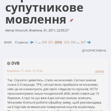
супутникове
мовлення
Автор Vova.UA, Жовтень 31, 2011, 22:05:27
1
...
250
251
252
253
254
...
267
Сторінок
ВНИЗ
ДІЇ КОРИСТУВАЧА
DVB
Березень 17, 2024, 13:13:26
#3765
Так. Слухати і дивитись, стало не можливо. Сигнал зникає
кожні 2-3 секунди. ТРК, сигнал яких приймати не можливо,
ніяк це не коментують для своїх глядачів та слухачів. НСТУ
прокоментувало лише поодинокий збій, який стався ще 13
березня. А про те що вже 4 дні сигнал зникає, мовчать.
Можливо бояться робити офіційну заяву, щоб рекламодавці
на її підставі не вимагали повернення коштів за рекламу.