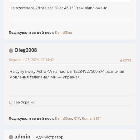
На Azerspace 2/Intelsat 38 at 45.1°E теж відключено.
Подякували за цей пост:
Denis05ua
Oleg2008
Березень 25, 2024, 17:14:42
#3773
На супутнику Astra 4A на частоті 12284V27500 3/4 розпочав
мовлення телеканал Ми — Україна+.
Слава Україні!
Подякували за цей пост:
Denis05ua
,
RTV
,
Roman3101
admin
Адміністратор