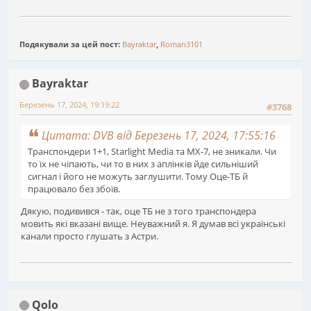
Подякували за цей пост:
Bayraktar
,
Roman3101
Bayraktar
Березень 17, 2024, 19:19:22
#3768
Цитата: DVB від Березень 17, 2024, 17:55:16
Транспондери 1+1, Starlight Media та МХ-7, не зникали. Чи
то їх не чіпають, чи то в них з аплінків йде сильніший
сигнал і його не можуть заглушити. Тому Оце-ТБ й
працювало без збоїв.
Дякую, подивився - так, оце ТБ не з того транспондера
мовить які вказані вище. Неуважний я. Я думав всі українські
канали просто глушать з Астри.
Qolo