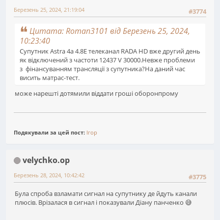
Березень 25, 2024, 21:19:04
#3774
Цитата: Roman3101 від Березень 25, 2024,
10:23:40
Супутник Astra 4a 4.8E телеканал RADA HD вже другий день
як відключений з частоти 12437 V 30000.Невже проблеми
з фінансуванням трансляції з супутника?На даний час
висить матрас-тест.
може нарешті дотямили віддати гроші оборонпрому
Подякували за цей пост:
Ігор
velychko.op
Березень 28, 2024, 10:42:42
#3775
Була спроба взламати сигнал на супутнику де йдуть канали
плюсів. Врізалася в сигнал і показували Діану панченко 😅