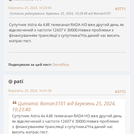
Березень 25, 2024, 10:23:40
#3771
Останнє редагування
: Березень 25, 2024, 10:28:48 від Roman3101
Супутник Astra 4a 4.8E телеканал RADA HD вже другий день як
відключений з частоти 12437 V 30000.Невже проблеми з
фінансуванням трансляції з супутника?На даний час висить
матрас-тест.
Подякували за цей пост:
Denis05ua
pati
Березень 25, 2024, 16:41:08
#3772
Цитата: Roman3101 від Березень 25, 2024,
10:23:40
Супутник Astra 4a 4.8E телеканал RADA HD вже другий день
як відключений з частоти 12437 V 30000.Невже проблеми
з фінансуванням трансляції з супутника?На даний час
висить матрас-тест.