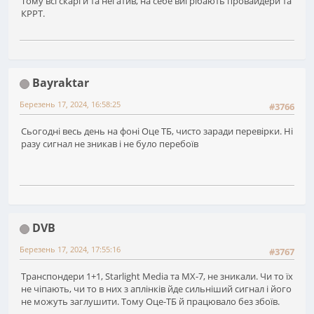
Тому всі скарги та негатив, на себе вигрібають провайдери та
КРРТ.
Bayraktar
Березень 17, 2024, 16:58:25
#3766
Сьогодні весь день на фоні Оце ТБ, чисто заради перевірки. Ні
разу сигнал не зникав і не було перебоїв
DVB
Березень 17, 2024, 17:55:16
#3767
Транспондери 1+1, Starlight Media та МХ-7, не зникали. Чи то їх
не чіпають, чи то в них з аплінків йде сильніший сигнал і його
не можуть заглушити. Тому Оце-ТБ й працювало без збоїв.