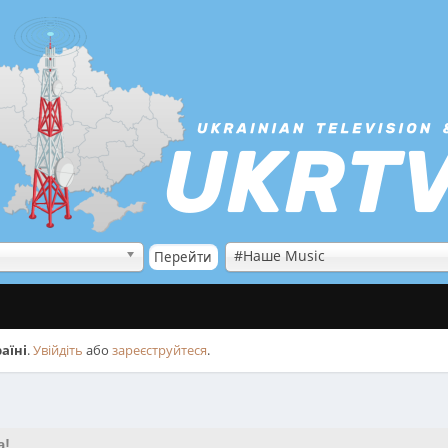
#Наше Music
аїні
.
Увійдіть
або
зареєструйтеся
.
а!