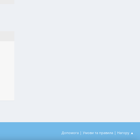
|
|
Допомога
Умови та правила
Нагору ▲