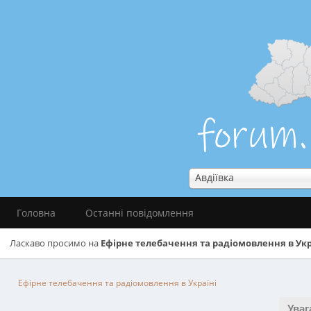
Авдіївка
Головна
Останні повідомлення
Ласкаво просимо на
Ефірне телебачення та радіомовлення в Укр
Ефірне телебачення та радіомовлення в Україні
Уваг