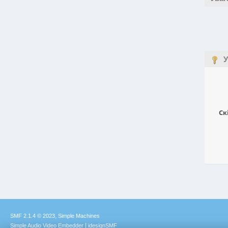
У
Ск
,
SMF 2.1.4 © 2023
Simple Machines
|
Simple Audio Video Embedder
idesignSMF