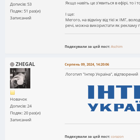
Якщо навіть це з'явиться в ефірі, то 
Дописів: 53
Подяк: 51 раз(и)
І ще:
Записаний
Мегого, на відміну від тієї ж ІМГ, во
речі, можна використати як рекламу п
Подякували за цей пост:
Aschim
ZHEGAL
Серпень 09, 2024, 14:20:06
Логотип "Інтер Україна", відтворений 
Новачок
Дописів: 24
Подяк: 20 раз(и)
Записаний
Подякували за цей пост:
corazon