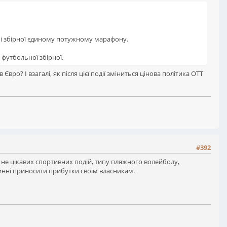
чі збірної єдиному потужному марафону.
 футбольної збірної.
вро? І взагалі, як після цієї події зміниться цінова політика ОТТ
#392
у не цікавих спортивних подій, типу пляжного волейболу,
винні приносити прибутки своїм власникам.