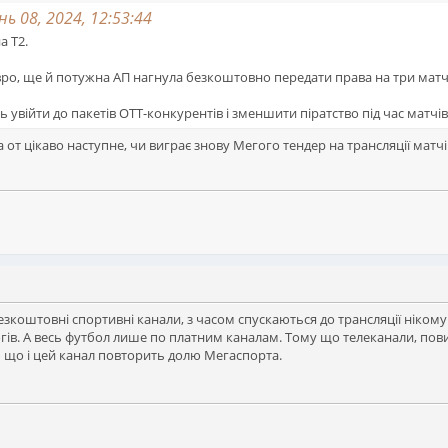
ь 08, 2024, 12:53:44
а Т2.
Євро, ще й потужна АП нагнула безкоштовно передати права на три мат
ть увійти до пакетів ОТТ-конкурентів і зменшити піратство під час матчів
от цікаво наступне, чи виграє знову Мегого тендер на трансляції матчів Є
 безкоштовні спортивні канали, з часом спускаються до трансляції ніком
огів. А весь футбол лише по платним каналам. Тому що телеканали, по
ю що і цей канал повторить долю Мегаспорта.