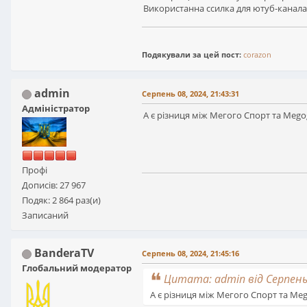
Використанна ссилка для ютуб-канал
Подякували за цей пост:
corazon
admin
Серпень 08, 2024, 21:43:31
Адміністратор
А є різниця між Мегого Спорт та Meg
Профі
Дописів: 27 967
Подяк: 2 864 раз(и)
Записаний
BanderaTV
Серпень 08, 2024, 21:45:16
Глобальний модератор
Цитата: admin від Серпень 
А є різниця між Мегого Спорт та Me