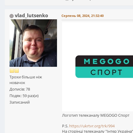
vlad_lutsenko
Серпень 08, 2024, 21:32:40
Трохи більше ніж
новачок
Дописів: 78
Подяк: 59 раз(и)
Записаний
Логотип телеканалу МEGOGO Спорт
P.S.
https://ukrtvr.org/trk/994
На сторінці телеканалу "Інтер Україн