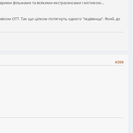
старими фільмами та всякими екстрасенсами і містикою...
ервісом ОТТ. Так що цілком потягнуть одного "іждівєнца". Який, до
#399