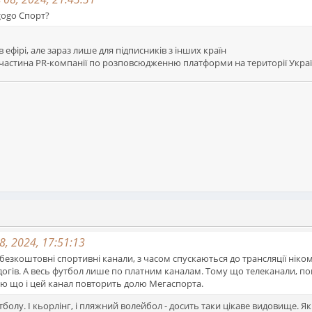
gogo Спорт?
ефірі, але зараз лише для підписників з інших країн
 частина PR-компанії по розповсюдженню платформи на території Укра
, 2024, 17:51:13
і безкоштовні спортивні канали, з часом спускаються до трансляції нік
тдогів. А весь футбол лише по платним каналам. Тому що телеканали, п
аю що і цей канал повторить долю Мегаспорта.
болу. І кьорлінг, і пляжний волейбол - досить таки цікаве видовище. Як 