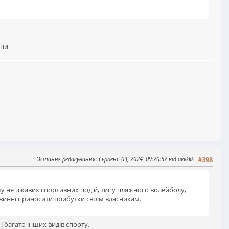
їни
Останнє редагування
: Серпень 09, 2024, 09:20:52 від avvkkk
#398
ому не цікавих спортивних подій, типу пляжного волейболу,
овинні приносити прибутки своїм власникам.
і багато інших видів спорту.