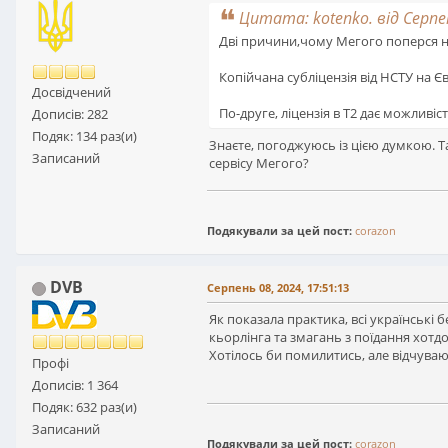
Цитата: kotenko. від Серпен
Дві причини,чому Мегого поперся н
Копійчана субліцензія від НСТУ на 
Досвідчений
По-друге, ліцензія в Т2 дає можливіс
Дописів: 282
Подяк: 134 раз(и)
Знаєте, погоджуюсь із цією думкою. Та 
Записаний
сервісу Мегого?
Подякували за цей пост:
corazon
DVB
Серпень 08, 2024, 17:51:13
Як показала практика, всі українські
кьорлінга та змагань з поїдання хотд
Хотілось би помилитись, але відчува
Профі
Дописів: 1 364
Подяк: 632 раз(и)
Записаний
Подякували за цей пост:
corazon