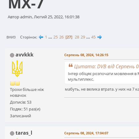
МХ-7
Автор admin, Лютий 25, 2022, 16:01:38
1
...
25
26
27
28
29
...
45
Сторінок
ВНИЗ
avvkkk
Серпень 08, 2024, 14:26:15
Цитата: DVB від Серпень 08
Інтер обіцяє розпочати мовлення в М
мультиплекс.
мабуть, не велика втрата. у них на 7 к
Трохи більше ніж
новачок
Дописів: 53
Подяк: 51 раз(и)
Записаний
taras_l
Серпень 08, 2024, 17:04:07