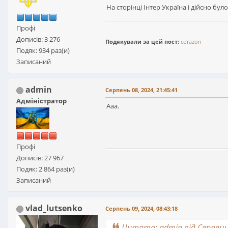
На сторінці Інтер Україна і дійсно бу
Профі
Дописів: 3 276
Подякували за цей пост:
corazon
Подяк: 934 раз(и)
Записаний
admin
Серпень 08, 2024, 21:45:41
Адміністратор
Ааа.
Профі
Дописів: 27 967
Подяк: 2 864 раз(и)
Записаний
vlad_lutsenko
Серпень 09, 2024, 08:43:18
Цитата: admin від Серпень 