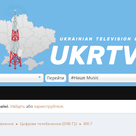
#Наше Music
аїні
.
Увійдіть
або
зареєструйтеся
.
овлення
Цифрове телебачення (DVB-T2)
МХ-7
►
►