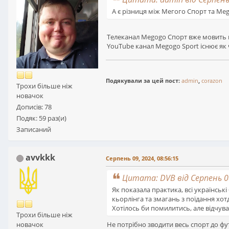
А є різниця між Мегого Спорт та Me
Телеканал Megogo Спорт вже мовить в 
YouTube канал Megogo Sport існює як
Подякували за цей пост:
admin
,
corazon
Трохи більше ніж
новачок
Дописів: 78
Подяк: 59 раз(и)
Записаний
avvkkk
Серпень 09, 2024, 08:56:15
Цитата: DVB від Серпень 08
Як показала практика, всі українськ
кьорлінга та змагань з поїдання хо
Хотілось би помилитись, але відчув
Трохи більше ніж
Не потрібно зводити весь спорт до фут
новачок