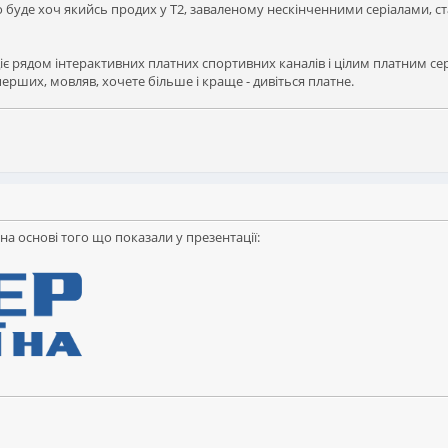
і то буде хоч якийсь продих у Т2, заваленому нескінченними серіалами, 
лодіє рядом інтерактивних платних спортивних каналів і цілим платним с
ерших, мовляв, хочете більше і краще - дивіться платне.
на основі того що показали у презентації: