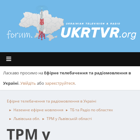
Ласкаво просимо на
Ефірне телебачення та радіомовлення в
Україні
.
Увійдіть
або
зареєструйтеся
.
Ефірне телебачення та радіомовлення в Україні
Наземне ефірне мовлення
ТБ та Радіо по областях
►
►
Львівська обл.
ТРМ у Львівській області
►
►
ТРМ у