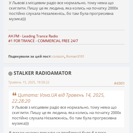
У Львові з місцевим радіо все нормально, тому нема що
скиглити. Пишу це як людина, яка колись на початку 2000х
постійно слухала Незалежнісь, бо там була прогресивна
музика)))
AH.FM
- Leading Trance Radio
#1 FOR TRANCE - COMMERCIAL FREE 24/7
Подякували за цей пост:
corazon
,
Roman3101
STALKER RADIOAMATOR
Травень 15, 2025, 18:58:22
#4301
Цитата: Vova.UA від Травень 14, 2025,
22:28:20
У Львові з місцевим радіо все нормально, тому нема що
скиглити. Пишу це як людина, яка колись на початку 2000х
постійно слухала Незалежнісь, бо там була прогресивна
музика)))
Я думаю музику вернути не проблема) було б в того