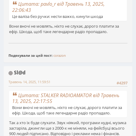
Цитата: pavlo_r від Травень 13, 2025,
22:06:43
Це валіза без ручки: нести важко, кинути шкода
Вони вночі не мовлять, ніхто не слухає, дорого платити за
ефір. Шкода, щоб таке легендарне радіо пропадало.
Подякували за цей пост:
corazon
Sl@d
Травень 14, 2025, 11:59:51
#4297
Цитата: STALKER RADIOAMATOR від Травень
13, 2025, 22:17:55
Вони вночі не мовлять, ніхто не слухає, дорого платити за
ефір. Шкода, щоб таке легендарне радіо пропадало.
Так а хто їх буде слухати. Звук ніякий, програми нудні, музика
застаріла, джингли ще з 2000-х не міняли, на фейсбуці всього
900 людей підписано. Відповідно і реклами нема і фінансів.