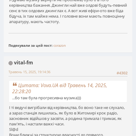
керівництва бажання. Джингли най вже олдові будуть-певний
сенс в тих олдових джинглах є. А вот живі ефіри-ото вже біда
бідуча, їх там майже нема. І головне вони мають повноцінну
апаратуру, мають частоту.
Подякували за цей пост:
corazon
vital-fm
Травень 15, 2025, 19:14:36
#4302
Цитата: Vova.UA від Травень 14, 2025,
22:28:20
...бо там була прогресивна музика)))
І ті ведучі вигрібали від керівництва, бо воно таке не слухало,
а зараз станція лишилась, як було в Житомирі крок радіо,
засновник відійшов у засвіти, а родина тримала і тримає, як
пам'ять, і настали важкі часи.
Sl@d
Вони ближчі за структурою власності до прямого.