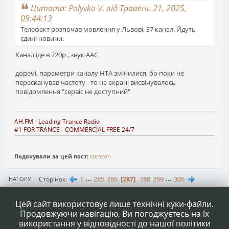
Цитата: Polyvko V. від Травень 21, 2025,
09:44:13
Телефакт розпочав мовлення у Львові, 37 канал. Йдуть
єдині новини.
Канал іде в 720р , звук ААС
доречі, параметри каналу НТА змінилися, бо поки не
пересканував частоту - то на екрані висвічувалось
повідомлення "сервіс не доступний"
AH.FM
- Leading Trance Radio
#1 FOR TRANCE - COMMERCIAL FREE 24/7
Подякували за цей пост:
corazon
1
...
285
286
287
288
289
...
306
Сторінок
НАГОРУ
ДІЇ КОРИСТУВАЧА
Цей сайт використовує лише технічні куки-файли.
Продовжуючи навігацію, Ви погоджуєтесь на їх
використання у відповідності до нашої політики