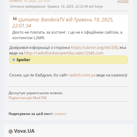
Травень 10, 2025, 22:15:01
#4292
Останнє редагування
: Травень 10, 2025, 22:22:49 від Sanja
Цитата: BanderaTV від Травень 10, 2025,
22:01:34
Дехто не платить за хостинг. І це не є офіційним сайтом, а
хостингом L2MR.
Довірився інформації з сторінки
https://ukrtvr.org/trk/205
, яка
веде на
http://radiofrankovazemlia.radio12345.com
Spoiler
Схоже, що їм байдуже, бо сайт
radiofz.com.ua
веде на казино))
Дискутую українською мовою.
Радіостанція Mad FM
Подякували за цей пост:
corazon
Vova.UA