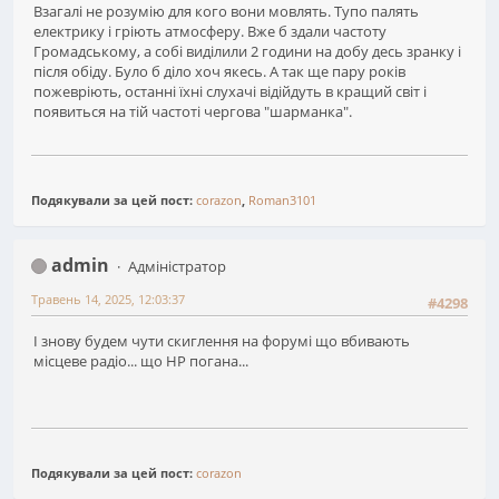
Взагалі не розумію для кого вони мовлять. Тупо палять
електрику і гріють атмосферу. Вже б здали частоту
Громадському, а собі виділили 2 години на добу десь зранку і
після обіду. Було б діло хоч якесь. А так ще пару років
пожевріють, останні їхні слухачі відійдуть в кращий світ і
появиться на тій частоті чергова "шарманка".
Подякували за цей пост:
corazon
,
Roman3101
admin
Адміністратор
Травень 14, 2025, 12:03:37
#4298
І знову будем чути скиглення на форумі що вбивають
місцеве радіо... що НР погана...
Подякували за цей пост:
corazon