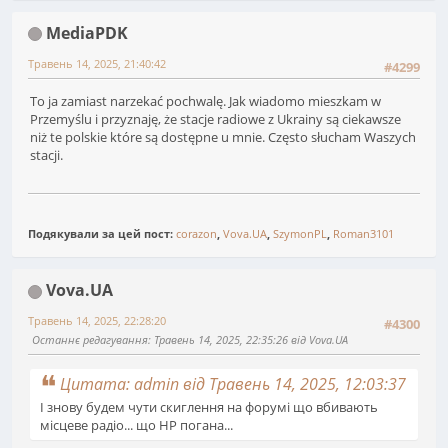
MediaPDK
Травень 14, 2025, 21:40:42
#4299
To ja zamiast narzekać pochwalę. Jak wiadomo mieszkam w
Przemyślu i przyznaję, że stacje radiowe z Ukrainy są ciekawsze
niż te polskie które są dostępne u mnie. Często słucham Waszych
stacji.
Подякували за цей пост:
corazon
,
Vova.UA
,
SzymonPL
,
Roman3101
Vova.UA
Травень 14, 2025, 22:28:20
#4300
Останнє редагування
: Травень 14, 2025, 22:35:26 від Vova.UA
Цитата: admin від Травень 14, 2025, 12:03:37
І знову будем чути скиглення на форумі що вбивають
місцеве радіо... що НР погана...