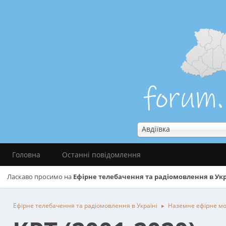
Авдіївка
Головна
Останні повідомлення
Ласкаво просимо на
Ефірне телебачення та радіомовлення в Укр
Ефірне телебачення та радіомовлення в Україні
Наземне ефірне м
►