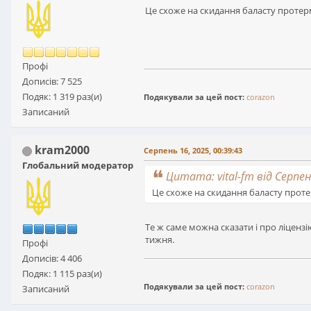
Це схоже на скидання баласту протерм
Профі
Дописів: 7 525
Подяк: 1 319 раз(и)
Подякували за цей пост:
corazon
Записаний
kram2000
Серпень 16, 2025, 00:39:43
Глобальний модератор
Цитата: vital-fm від Серпен
Це схоже на скидання баласту проте
Те ж саме можна сказати і про ліценз
тижня.
Профі
Дописів: 4 406
Подяк: 1 115 раз(и)
Подякували за цей пост:
corazon
Записаний