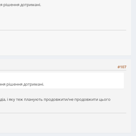
ня рішення дотримані.
#107
ення рішення дотримані.
медіа, і яку теж планують продовжити/не продовжити цього