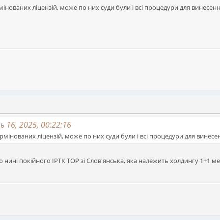
інованих ліцензій, може по них суди були і всі процедури для винесен
ь 16, 2025, 00:22:16
рмінованих ліцензій, може по них суди були і всі процедури для винес
ію нині покійного ІРТК ТОР зі Слов'янська, яка належить холдингу 1+1 