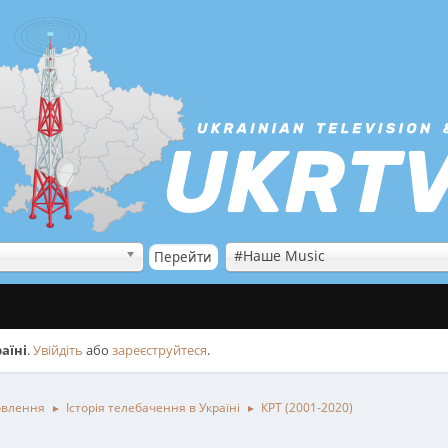
#Наше Music
аїні
.
Увійдіть
або
зареєструйтеся
.
овлення
Історія телебачення в Україні
КРТ (2001-2020)
►
►