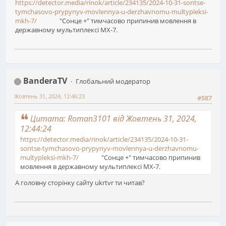
https://detector.media/rinok/article/234135/2024-10-31-sontse-
tymchasovo-prypynyv-movlennya-u-derzhavnomu-multypleksi-
mkh-7/
"Сонце +" тимчасово припинив мовлення в
державному мультиплексі МХ-7.
BanderaTV
Глобальний модератор
Жовтень 31, 2024, 12:46:23
#587
Цитата: Roman3101 від Жовтень 31, 2024,
12:44:24
https://detector.media/rinok/article/234135/2024-10-31-
sontse-tymchasovo-prypynyv-movlennya-u-derzhavnomu-
multypleksi-mkh-7/
"Сонце +" тимчасово припинив
мовлення в державному мультиплексі МХ-7.
А головну сторінку сайту ukrtvr ти читав?