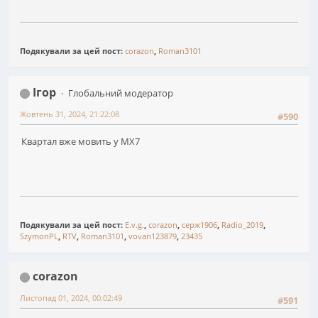
Подякували за цей пост:
corazon
,
Roman3101
Ігор
Глобальний модератор
Жовтень 31, 2024, 21:22:08
#590
Квартал вже мовить у МХ7
Подякували за цей пост:
E.v.g.
,
corazon
,
серж1906
,
Radio_2019
,
SzymonPL
,
RTV
,
Roman3101
,
vovan123879
,
23435
corazon
Листопад 01, 2024, 00:02:49
#591