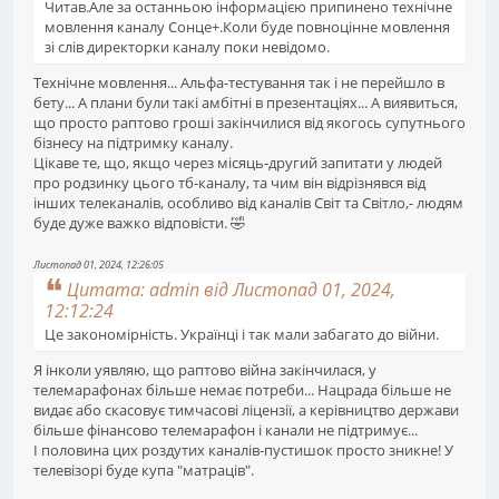
Читав.Але за останньою інформацією припинено технічне
мовлення каналу Сонце+.Коли буде повноцінне мовлення
зі слів директорки каналу поки невідомо.
Технічне мовлення... Альфа-тестування так і не перейшло в
бету... А плани були такі амбітні в презентаціях... А виявиться,
що просто раптово гроші закінчилися від якогось супутнього
бізнесу на підтримку каналу.
Цікаве те, що, якщо через місяць-другий запитати у людей
про родзинку цього тб-каналу, та чим він відрізнявся від
інших телеканалів, особливо від каналів Світ та Світло,- людям
буде дуже важко відповісти. 🤣
Листопад 01, 2024, 12:26:05
Цитата: admin від Листопад 01, 2024,
12:12:24
Це закономірність. Українці і так мали забагато до війни.
Я інколи уявляю, що раптово війна закінчилася, у
телемарафонах більше немає потреби... Нацрада більше не
видає або скасовує тимчасові ліцензії, а керівництво держави
більше фінансово телемарафон і канали не підтримує...
І половина цих роздутих каналів-пустишок просто зникне! У
телевізорі буде купа "матраців".