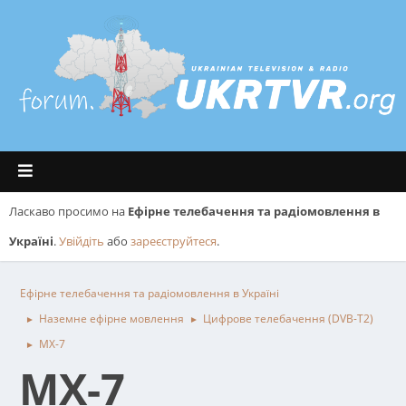
Ласкаво просимо на
Ефірне телебачення та радіомовлення в
Україні
.
Увійдіть
або
зареєструйтеся
.
Ефірне телебачення та радіомовлення в Україні
Наземне ефірне мовлення
Цифрове телебачення (DVB-T2)
►
►
МХ-7
►
МХ-7