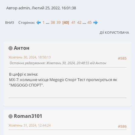
Автор admin, Лютий 25, 2022, 16:01:38
1
...
38
39
40
41
42
...
45
Сторінок
ВНИЗ
ДІЇ КОРИСТУВАЧА
Антон
Жовтень 30, 2024, 18:50:13
#585
Останнє редагування
: Жовтень 30, 2024, 20:48:55 від Антон
В цифрі є зміна:
MX-7: колишне місце Megogo Спорт Тест прописується як
"MEGOGO СПОРТ".
Roman3101
Жовтень 31, 2024, 12:44:24
#586