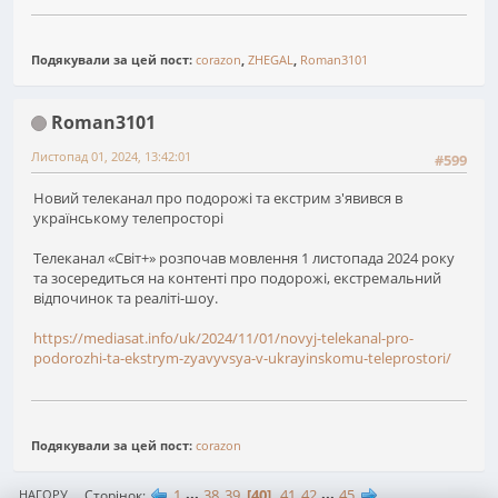
Подякували за цей пост:
corazon
,
ZHEGAL
,
Roman3101
Roman3101
Листопад 01, 2024, 13:42:01
#599
Новий телеканал про подорожі та екстрим з'явився в
українському телепросторі
Телеканал «Світ+» розпочав мовлення 1 листопада 2024 року
та зосередиться на контенті про подорожі, екстремальний
відпочинок та реаліті-шоу.
https://mediasat.info/uk/2024/11/01/novyj-telekanal-pro-
podorozhi-ta-ekstrym-zyavyvsya-v-ukrayinskomu-teleprostori/
Подякували за цей пост:
corazon
1
...
38
39
40
41
42
...
45
Сторінок
НАГОРУ