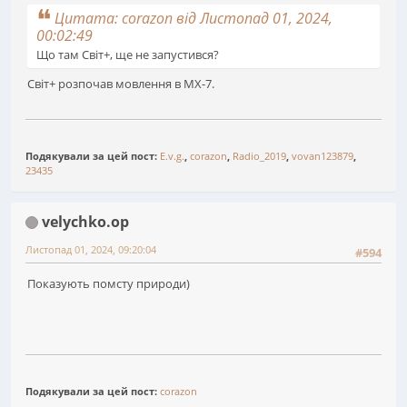
Цитата: corazon від Листопад 01, 2024,
00:02:49
Що там Світ+, ще не запустився?
Світ+ розпочав мовлення в МХ-7.
Подякували за цей пост:
E.v.g.
,
corazon
,
Radio_2019
,
vovan123879
,
23435
velychko.op
Листопад 01, 2024, 09:20:04
#594
Показують помсту природи)
Подякували за цей пост:
corazon