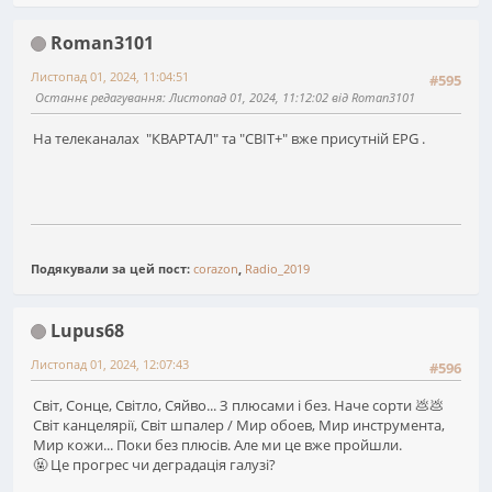
Roman3101
Листопад 01, 2024, 11:04:51
#595
Останнє редагування
: Листопад 01, 2024, 11:12:02 від Roman3101
На телеканалах "КВАРТАЛ" та "СВІТ+" вже присутній EPG .
Подякували за цей пост:
corazon
,
Radio_2019
Lupus68
Листопад 01, 2024, 12:07:43
#596
Світ, Сонце, Світло, Сяйво... З плюсами і без. Наче сорти 💩💩
Світ канцелярії, Світ шпалер / Мир обоев, Мир инструмента,
Мир кожи... Поки без плюсів. Але ми це вже пройшли.
🤬 Це прогрес чи деградація галузі?