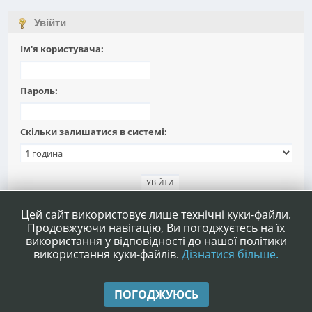
Увійти
Ім'я користувача:
Пароль:
Скільки залишатися в системі:
Забули пароль?
Цей сайт використовує лише технічні куки-файли.
Продовжуючи навігацію, Ви погоджуєтесь на їх
використання у відповідності до нашої політики
використання куки-файлів.
Дізнатися більше.
|
|
Допомога
Умови та правила
Нагору ▲
ПОГОДЖУЮСЬ
,
SMF 2.1.4 © 2023
Simple Machines
|
Simple Audio Video Embedder
idesignSMF