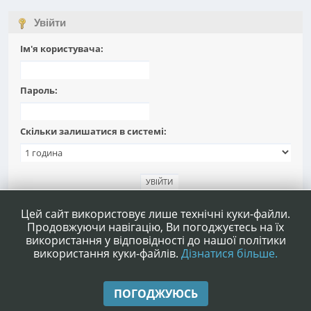
Увійти
Ім'я користувача:
Пароль:
Скільки залишатися в системі:
Забули пароль?
Цей сайт використовує лише технічні куки-файли.
Продовжуючи навігацію, Ви погоджуєтесь на їх
використання у відповідності до нашої політики
використання куки-файлів.
Дізнатися більше.
|
|
Допомога
Умови та правила
Нагору ▲
ПОГОДЖУЮСЬ
,
SMF 2.1.4 © 2023
Simple Machines
|
Simple Audio Video Embedder
idesignSMF