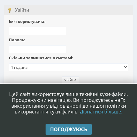
Увійти
Ім'я користувача:
Пароль:
Скільки залишатися в системі:
Забули пароль?
Цей сайт використовує лише технічні куки-файли.
Продовжуючи навігацію, Ви погоджуєтесь на їх
використання у відповідності до нашої політики
використання куки-файлів.
Дізнатися більше.
|
|
Допомога
Умови та правила
Нагору ▲
ПОГОДЖУЮСЬ
,
SMF 2.1.4 © 2023
Simple Machines
|
Simple Audio Video Embedder
idesignSMF