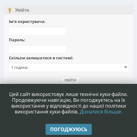
Увійти
Ім'я користувача:
Пароль:
Скільки залишатися в системі:
Забули пароль?
Цей сайт використовує лише технічні куки-файли.
Продовжуючи навігацію, Ви погоджуєтесь на їх
використання у відповідності до нашої політики
використання куки-файлів.
Дізнатися більше.
|
|
Допомога
Умови та правила
Нагору ▲
ПОГОДЖУЮСЬ
,
SMF 2.1.4 © 2023
Simple Machines
|
Simple Audio Video Embedder
idesignSMF