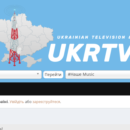
#Наше Music
аїні
.
Увійдіть
або
зареєструйтеся
.
а!