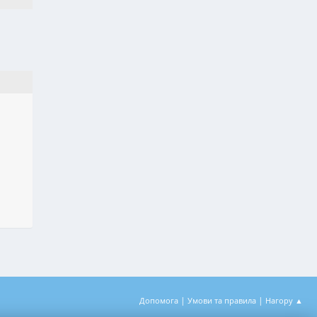
|
|
Допомога
Умови та правила
Нагору ▲