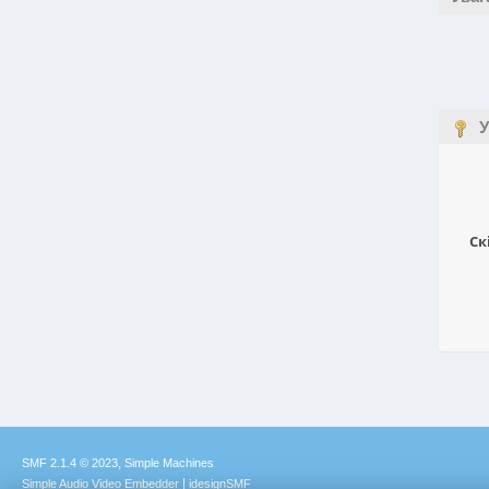
У
Ск
,
SMF 2.1.4 © 2023
Simple Machines
|
Simple Audio Video Embedder
idesignSMF