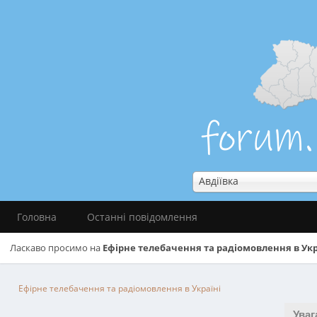
Авдіївка
Головна
Останні повідомлення
Ласкаво просимо на
Ефірне телебачення та радіомовлення в Укр
Ефірне телебачення та радіомовлення в Україні
Уваг