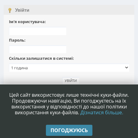
Увійти
Ім'я користувача:
Пароль:
Скільки залишатися в системі:
Забули пароль?
Цей сайт використовує лише технічні куки-файли.
Продовжуючи навігацію, Ви погоджуєтесь на їх
використання у відповідності до нашої політики
використання куки-файлів.
Дізнатися більше.
|
|
Допомога
Умови та правила
Нагору ▲
ПОГОДЖУЮСЬ
,
SMF 2.1.4 © 2023
Simple Machines
|
Simple Audio Video Embedder
idesignSMF