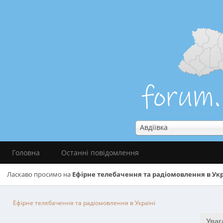
Авдіївка
Головна
Останні повідомлення
Ласкаво просимо на
Ефірне телебачення та радіомовлення в Укр
Ефірне телебачення та радіомовлення в Україні
Уваг