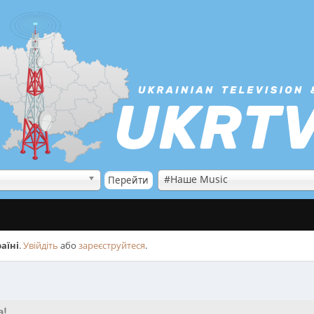
#Наше Music
аїні
.
Увійдіть
або
зареєструйтеся
.
а!