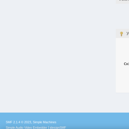
У
Ск
,
SMF 2.1.4 © 2023
Simple Machines
|
Simple Audio Video Embedder
idesignSMF