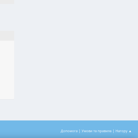
|
|
Допомога
Умови та правила
Нагору ▲