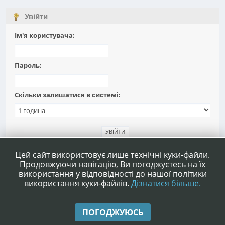
Увійти
Ім'я користувача:
Пароль:
Скільки залишатися в системі:
Забули пароль?
Цей сайт використовує лише технічні куки-файли.
Продовжуючи навігацію, Ви погоджуєтесь на їх
використання у відповідності до нашої політики
використання куки-файлів.
Дізнатися більше.
|
|
Допомога
Умови та правила
Нагору ▲
ПОГОДЖУЮСЬ
,
SMF 2.1.4 © 2023
Simple Machines
|
Simple Audio Video Embedder
idesignSMF