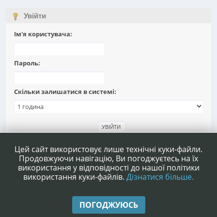
Увійти
Ім'я користувача:
Пароль:
Скільки залишатися в системі:
Забули пароль?
Цей сайт використовує лише технічні куки-файли.
Продовжуючи навігацію, Ви погоджуєтесь на їх
використання у відповідності до нашої політики
використання куки-файлів.
Дізнатися більше.
|
|
Допомога
Умови та правила
Нагору ▲
ПОГОДЖУЮСЬ
,
SMF 2.1.4 © 2023
Simple Machines
|
Simple Audio Video Embedder
idesignSMF