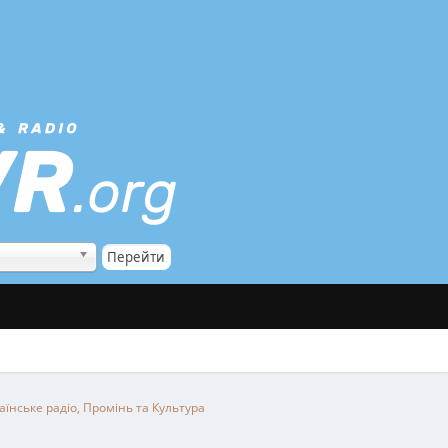
аїнське радіо, Промінь та Культура