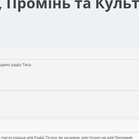
, Промінь та Куль
одано радіо Тиса
ь пасує краще для Радіо Точка, як на мене, але точно не для Променя.