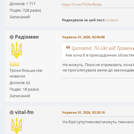
Дописів: 1 717
https://t.me/TVUkrRadio
Подяк: 728 раз(и)
Записаний
Подякували за цей пост:
corazon
Радіомен
Червень 01, 2026, 02:06:08
Цитата: TV-Ukr від Травень 
Але хоча б в прикордонних областя
Не можуть. Поки не отримають хоча б 
не проголосувала зміни до законодавс
Трохи більше ніж
новачок
Дописів: 62
Подяк: 18 раз(и)
Записаний
vital-fm
Червень 01, 2026, 02:26:10
На базі супутникової можуть тимчасо