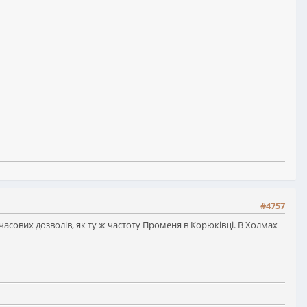
#4757
ових дозволів, як ту ж частоту Променя в Корюківці. В Холмах