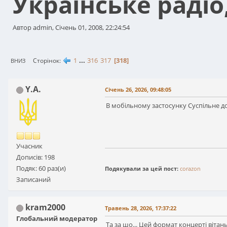
Українське радіо
Автор admin, Січень 01, 2008, 22:24:54
1
...
316
317
318
Сторінок
ВНИЗ
Y.A.
Січень 26, 2026, 09:48:05
В мобільному застосунку Суспільне д
Учасник
Дописів: 198
Подяк: 60 раз(и)
Подякували за цей пост:
corazon
Записаний
kram2000
Травень 28, 2026, 17:37:22
Глобальний модератор
Та за шо... Цей формат концерті вітан