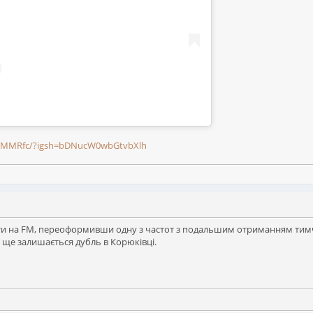
5ivMMRfc/?igsh=bDNucW0wbGtvbXlh
и на FM, переоформивши одну з частот з подальшим отриманням тимчас
е ще залишається дубль в Корюківці.