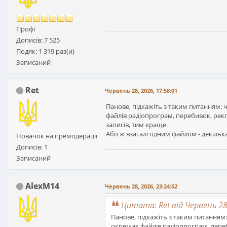
Профі
Дописів: 7 525
Подяк: 1 319 раз(и)
Записаний
Ret
Червень 28, 2026, 17:58:01
Панове, підкажіть з таким питанням: ч
файлів радіопрограм, перебивок, рекл
записів, тим краще.
Або ж взагалі одним файлом - декілька 
Новачок на премодерації
Дописів: 1
Записаний
AlexM14
Червень 28, 2026, 23:24:52
Цитата: Ret від Червень 28,
Панове, підкажіть з таким питанням: 
окремих файлів радіопрограм, переби