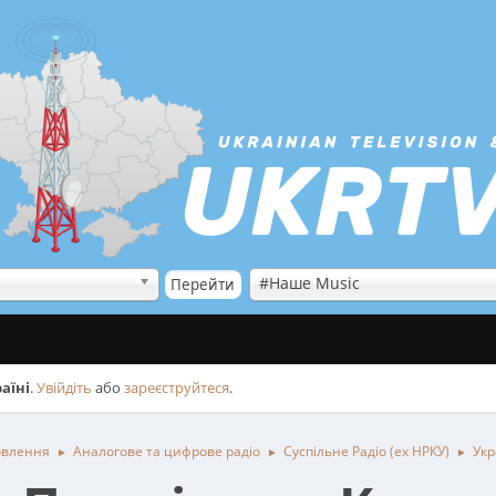
#Наше Music
аїні
.
Увійдіть
або
зареєструйтеся
.
овлення
Аналогове та цифрове радіо
Cуспільне Радіо (ex НРКУ)
Укр
►
►
►