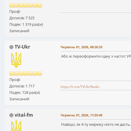
Профі
Дописів: 7 525
Подяк: 1 319 раз(и)
Записаний
TV-Ukr
Червень 01, 2026, 08:26:33
Або ж переоформити одну з частот УР
Профі
Дописів: 1 717
https://t.me/TVUkrRadio
Подяк: 728 раз(и)
Записаний
vital-fm
Червень 01, 2026, 11:55:40
Навіщо, їм 4-ту мережу ніхто не дасть