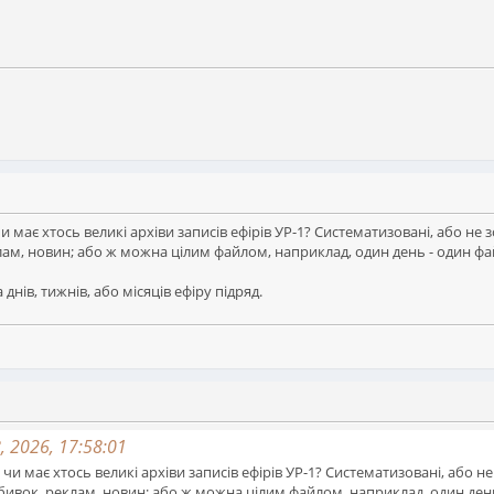
и має хтось великі архіви записів ефірів УР-1? Систематизовані, або не
ам, новин; або ж можна цілим файлом, наприклад, один день - один файл.
днів, тижнів, або місяців ефіру підряд.
 2026, 17:58:01
чи має хтось великі архіви записів ефірів УР-1? Систематизовані, або н
вок, реклам, новин; або ж можна цілим файлом, наприклад, один день - 