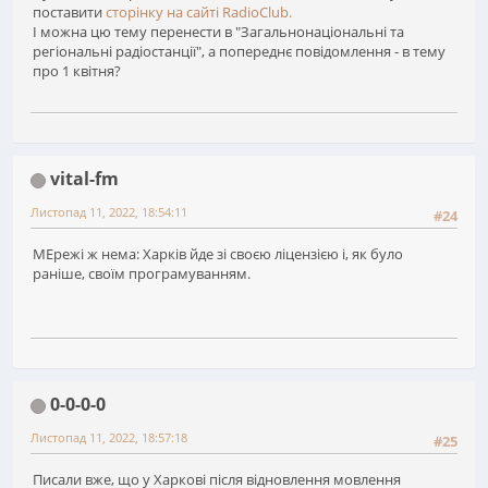
поставити
сторінку на сайті RadioClub.
І можна цю тему перенести в "Загальнонаціональні та
регіональні радіостанції", а попереднє повідомлення - в тему
про 1 квітня?
vital-fm
Листопад 11, 2022, 18:54:11
#24
МЕрежі ж нема: Харків йде зі своєю ліцензією і, як було
раніше, своїм програмуванням.
0-0-0-0
Листопад 11, 2022, 18:57:18
#25
Писали вже, що у Харкові після відновлення мовлення