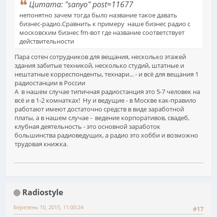
Цитата: "sanyo" post=11677
непонятно зачем тогда было название такое давать
бизнес-радио.Сравнить к примеру наше бизнес радио с
московским бизнес fm-вот где название соответствует
действительности
Пара сотен сотрудников для вещания, несколько этажей
здания забитые техникой, несколько студий, штатные и
нештатные корреспонденты, технари... - и всё для вещания 1
радиостанции в России
А в нашем случае типичная радиостанция это 5-7 человек на
всё и в 1-2 комнатках! Ну и ведущие - в Москве как-правило
работают имеют достаточно средств в виде заработной
платы, а в нашем случае - ведение корпоративов, свадеб,
клубная деятельность - это основной заработок
большинства радиоведущих, а радио это хобби и возможно
трудовая книжка.
Radiostyle
Березень 10, 2015, 11:00:24
#17