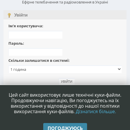
Ефірне телебачення та радіомовлення в Україні
Увійти
Ім'я користувача:
Пароль:
Скільки залишатися в системі:
Забули пароль?
Цей сайт використовує лише технічні куки-файли.
Продовжуючи навігацію, Ви погоджуєтесь на їх
використання у відповідності до нашої політики
використання куки-файлів.
Дізнатися більше.
|
|
Допомога
Умови та правила
Нагору ▲
ПОГОДЖУЮСЬ
,
SMF 2.1.4 © 2023
Simple Machines