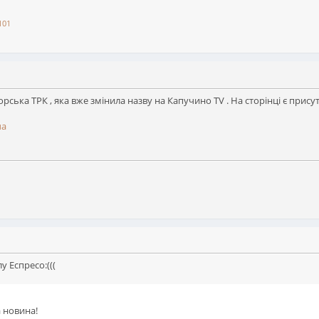
101
ська ТРК , яка вже змінила назву на Капучино TV . На сторінці є прису
ua
у Еспресо:(((
а новина!