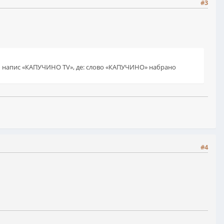
#3
ю напис «КАПУЧИНО TV», де: слово «КАПУЧИНО» набрано
#4