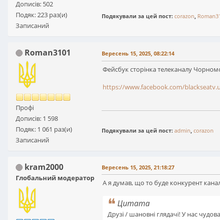
Дописів: 502
Подяк: 223 раз(и)
Подякували за цей пост:
corazon
,
Roman3
Записаний
Roman3101
Вересень 15, 2025, 08:22:14
Фейсбук сторінка телеканалу Чорномор
https://www.facebook.com/blackseatv.
Профі
Дописів: 1 598
Подяк: 1 061 раз(и)
Подякували за цей пост:
admin
,
corazon
Записаний
kram2000
Вересень 15, 2025, 21:18:27
Глобальний модератор
А я думав, що то буде конкурент канал
Цитата
Друзі / шановні глядачі! У нас чудов