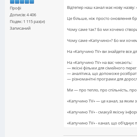
Відтепер наш канал має нову назву:
Профі
Дописів: 4 406
Це більше, ніж просто оновлення бр
Подяк: 1 115 раз(и)
Записаний
Чому саме так? Бо ми хочемо створи
Чому саме «Капучино»? Бо ми хочемо
На «Капучино TV» ви знайдете все для
На «Капучино TV» на вас чекають:
— якісні фільми для сімейного перег
— аналітика, що допоможе розібрати
— різноманітні програми для доросли
Ми — про тепло, про спільність, про
«Капучино TV» — це канал, за яким з
«Капучино TV» - смакуй якісну інфо
«Капучино TV» - канал, що обʼєднує 