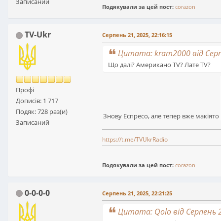
Записаний
Подякували за цей пост:
corazon
TV-Ukr
Серпень 21, 2025, 22:16:15
Цитата: kram2000 від Серпе
Що далі? Американо TV? Лате TV?
Профі
Дописів: 1 717
Подяк: 728 раз(и)
Знову Еспресо, але тепер вже макіято
Записаний
https://t.me/TVUkrRadio
Подякували за цей пост:
corazon
0-0-0-0
Серпень 21, 2025, 22:21:25
Цитата: Qolo від Серпень 2