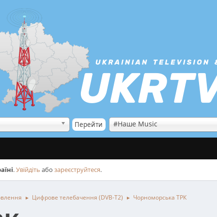
#Наше Music
аїні
.
Увійдіть
або
зареєструйтеся
.
овлення
Цифрове телебачення (DVB-T2)
Чорноморська ТРК
►
►