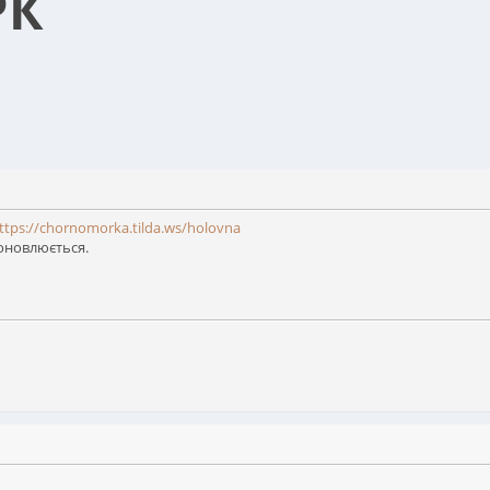
РК
ttps://chornomorka.tilda.ws/holovna
оновлюється.