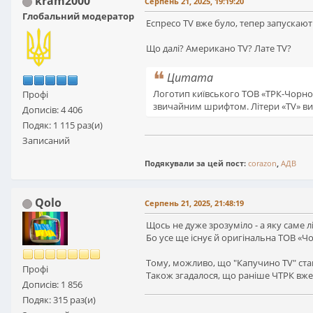
kram2000
Серпень 21, 2025, 19:19:20
Глобальний модератор
Еспресо TV вже було, тепер запускают
Що далі? Американо TV? Лате TV?
Цитата
Логотип київського ТОВ «ТРК-Чорн
Профі
звичайним шрифтом. Літери «TV» в
Дописів: 4 406
Подяк: 1 115 раз(и)
Записаний
Подякували за цей пост:
corazon
,
АДВ
Qolo
Серпень 21, 2025, 21:48:19
Щось не дуже зрозуміло - а яку саме 
Бо усе ще існує й оригінальна ТОВ «
Тому, можливо, що "Капучино TV" ст
Профі
Також згадалося, що раніше ЧТРК вже 
Дописів: 1 856
Подяк: 315 раз(и)