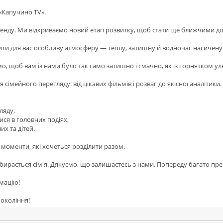
 «Капучино TV».
енду. Ми відкриваємо новий етап розвитку, щоб стати ще ближчими до 
ти для вас особливу атмосферу — теплу, затишну й водночас насичену
, щоб вам із нами було так само затишно і смачно, як із горнятком ул
 сімейного перегляду: від цікавих фільмів і розваг до якісної аналітики.
ляду,
ся в головних подіях,
х та дітей.
 моменти, які хочеться розділити разом.
бирається сім'я. Дякуємо, що залишаєтесь з нами. Попереду багато пре
рмацію!
покоління!