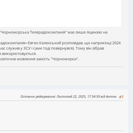
ОВ "Чорноморська Телерадіокомпанія" має лише ліцензію на
діокомпанія» Євген Каленський розповідав, що наприкінці 2024
с служив у ЗСУ і саме тоді повернувся). Тому він зібрав
е використовується.
роззпочне мовлення замість "Чорноморки".
Останнє редагування
: Листопад 22, 2025, 17:34:59 від Антон
#7