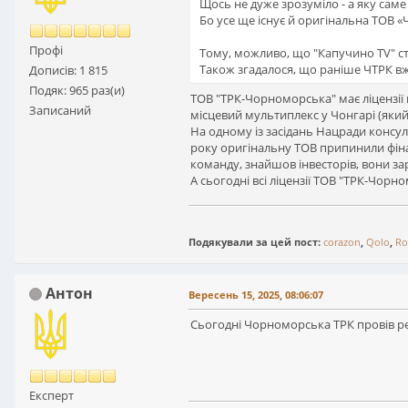
Щось не дуже зрозуміло - а яку сам
Бо усе ще існує й оригінальна ТОВ 
Профі
Тому, можливо, що "Капучино TV" с
Також згадалося, що раніше ЧТРК вж
Дописів: 1 815
Подяк: 965 раз(и)
ТОВ "ТРК-Чорноморська" має ліцензії 
Записаний
місцевий мультиплекс у Чонгарі (який 
На одному із засідань Нацради консу
року оригінальну ТОВ припинили фінанс
команду, знайшов інвесторів, вони за
А сьогодні всі ліцензії ТОВ "ТРК-Чо
Подякували за цей пост:
corazon
,
Qolo
,
Ro
Антон
Вересень 15, 2025, 08:06:07
Сьогодні Чорноморська ТРК провів ре
Експерт