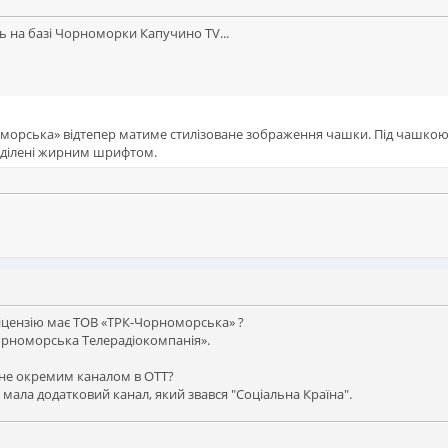
ь на базі Чорноморки Капучино TV...
оморська» відтепер матиме стилізоване зображення чашки. Під чашко
иділені жирним шрифтом.
ліцензію має ТОВ «ТРК-Чорноморська» ?
Чорноморська Телерадіокомпанія».
ане окремим каналом в OTT?
мала додатковий канал, який звався "Соціальна Країна".