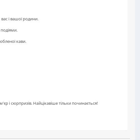
вас і вашої родини.
 подіями.
юбленої кави.
м'єр і сюрпризів. Найцікавіше тільки починається!