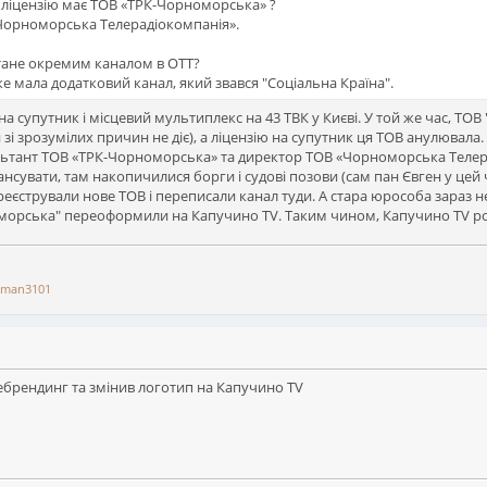
е ліцензію має ТОВ «ТРК-Чорноморська» ?
«Чорноморська Телерадіокомпанія».
тане окремим каналом в OTT?
е мала додатковий канал, який звався "Соціальна Країна".
на супутник і місцевий мультиплекс на 43 ТВК у Києві. У той же час, Т
зі зрозумілих причин не діє), а ліцензію на супутник ця ТОВ анулювала.
льтант ТОВ «ТРК-Чорноморська» та директор ТОВ «Чорноморська Телера
увати, там накопичилися борги і судові позови (сам пан Євген у цей ча
реєстрували нове ТОВ і переписали канал туди. А стара юрособа зараз н
рноморська" переоформили на Капучино TV. Таким чином, Капучино TV 
man3101
брендинг та змінив логотип на Капучино TV