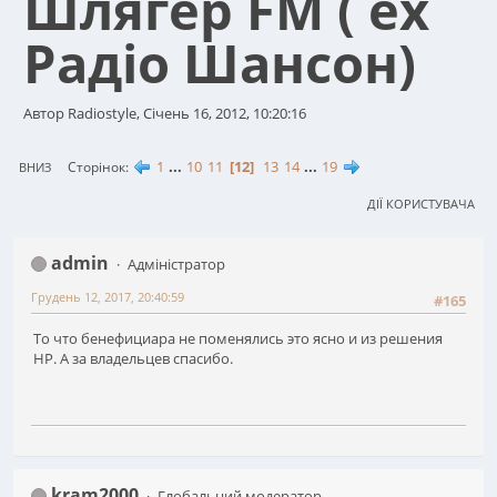
Шлягер FM ( ex
Радіо Шансон)
Автор Radiostyle, Січень 16, 2012, 10:20:16
1
...
10
11
12
13
14
...
19
Сторінок
ВНИЗ
ДІЇ КОРИСТУВАЧА
admin
Адміністратор
Грудень 12, 2017, 20:40:59
#165
То что бенефициара не поменялись это ясно и из решения
НР. А за владельцев спасибо.
kram2000
Глобальний модератор