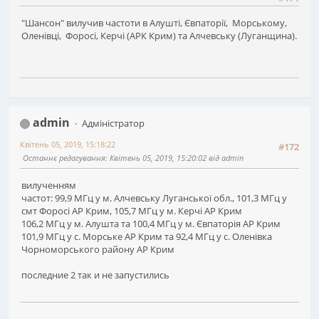
"Шансон" вилучив частоти в Алушті, Євпаторії, Морському,
Оленівці, Форосі, Керчі (АРК Крим) та Алчевську (Луганщина).
admin
Адміністратор
Квітень 05, 2019, 15:18:22
#172
Останнє редагування
: Квітень 05, 2019, 15:20:02 від admin
вилученням
частот: 99,9 МГц у м. Алчевську Луганської обл., 101,3 МГц у
смт Форосі АР Крим, 105,7 МГц у м. Керчі АР Крим
106,2 МГц у м. Алушта та 100,4 МГц у м. Євпаторія АР Крим
101,9 МГц у с. Морське АР Крим та 92,4 МГц у с. Оленівка
Чорноморського району АР Крим
последние 2 так и не запустились