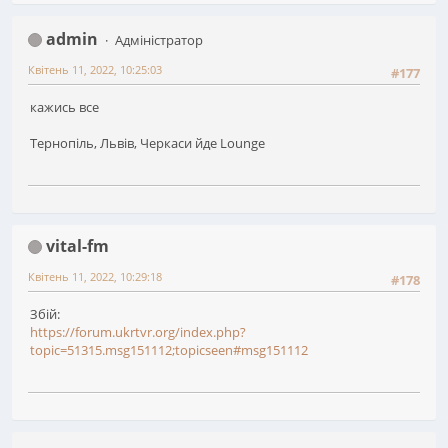
admin
Адміністратор
Квітень 11, 2022, 10:25:03
#177
кажись все
Тернопіль, Львів, Черкаси йде Lounge
vital-fm
Квітень 11, 2022, 10:29:18
#178
Збій:
https://forum.ukrtvr.org/index.php?
topic=51315.msg151112;topicseen#msg151112