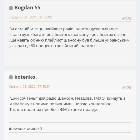
Bogdan 55
Грудень 31, 2021, 08:52:05
#175
За останій місяць плейлист радіо шансон дуже змінився
,стало дуже багато російського шансону і російських пісень
,ще навіть осінню плейлист шансону був більше українським
,а зараз це 60 процентів російський шансон
kotenko.
Квітень 01, 2022, 17:43:31
#176
"Дни сочтены" для радіо Шансон. Невдовзі, ІМХО, вийдуть з
марафону з новими позивними і новою концепцією.
Так шо в жартах про Бест ФМ є трохи правди.
#наташанемішай