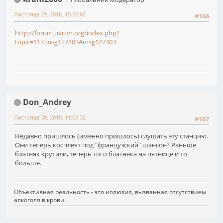
Листопад 29, 2018, 15:26:02
#166
http://forum.ukrtvr.org/index.php?
topic=117.msg127403#msg127403
Don_Andrey
Листопад 30, 2018, 11:02:32
#167
Недавно пришлось (именно пришлось) слушать эту станцию.
Они теперь косплеят под "французский" шансон? Раньше
блатняк крутили, теперь того блатняка на пятнице и то
больше.
Объективная реальность - это иллюзия, вызванная отсутствием
алкоголя в крови.