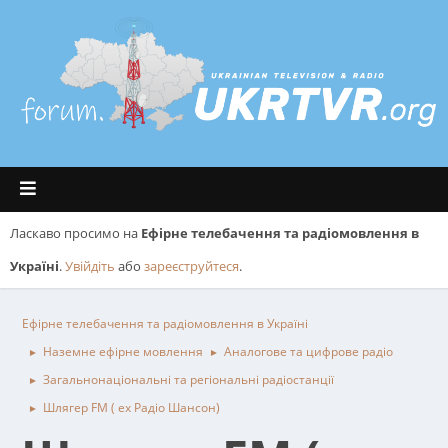
Ласкаво просимо на
Ефірне телебачення та радіомовлення в
Україні
.
Увійдіть
або
зареєструйтеся
.
Ефірне телебачення та радіомовлення в Україні
Наземне ефірне мовлення
Аналогове та цифрове радіо
►
►
Загальнонаціональні та регіональні радіостанції
►
Шлягер FM ( ex Радіо Шансон)
►