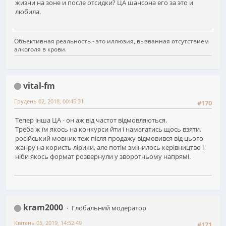
жизни на зоне и после отсидки? ЦА шансона его за это и
любила.
Объективная реальность - это иллюзия, вызванная отсутствием
алкоголя в крови.
vital-fm
Грудень 02, 2018, 00:45:31
#170
Тепер інша ЦА - он аж від частот відмовляються.
Треба ж їм якось на конкурси йти і намагатись щось взяти.
російський мовник теж після продажу відмовився від цього
жанру на користь лірики, але потім змінилось керівництво і
ніби якось формат розвернули у зворотньому напрямі.
kram2000
Глобальний модератор
Квітень 05, 2019, 14:52:49
#171