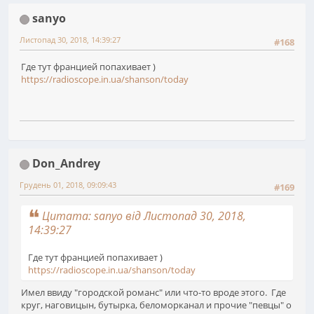
sanyo
Листопад 30, 2018, 14:39:27
#168
Где тут францией попахивает )
https://radioscope.in.ua/shanson/today
Don_Andrey
Грудень 01, 2018, 09:09:43
#169
Цитата: sanyo від Листопад 30, 2018,
14:39:27
Где тут францией попахивает )
https://radioscope.in.ua/shanson/today
Имел ввиду "городской романс" или что-то вроде этого. Где
круг, наговицын, бутырка, беломорканал и прочие "певцы" о