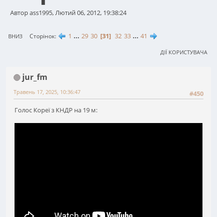
Автор ass1995, Лютий 06, 2012, 19:38:24
1
...
29
30
31
32
33
...
41
Сторінок
ВНИЗ
ДІЇ КОРИСТУВАЧА
jur_fm
Травень 17, 2025, 10:36:47
#450
Голос Кореї з КНДР на 19 м: