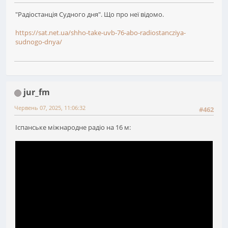
"Радіостанція Судного дня". Що про неї відомо.
https://sat.net.ua/shho-take-uvb-76-abo-radiostancziya-
sudnogo-dnya/
jur_fm
Червень 07, 2025, 11:06:32
#462
Іспанське міжнародне радіо на 16 м: