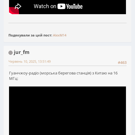
Подякували за цей пост:
AlexM14
jur_fm
Червень 10, 2025, 13:51:49
#463
Гуанчжоу-радіо (морська берегова станція) з Китаю на 16
МГц: