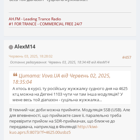
AH.FM
- Leading Trance Radio
#1 FOR TRANCE - COMMERCIAL FREE 24/7
AlexM14
Червень 03, 2025, 18:28:02
#457
Останнє редагування
: Червень 03, 2025, 18:34:48 від AlexM14
Цитата: Vova.UA від Червень 02, 2025,
18:35:04
А хтось в курсі, ту російську жужжалку судного дня на 4625
кгц можна на Дегені 1103 чути чи там інша модуляція? У
мене весь той діапазон - суцільна жужжалка...
В темний час доби можна прийняти. Модуляція SSB (USB). Але
для впевненості, що приймаєте саме її, паралельно треба
перевірити прийом на SDR-приймачах, що ближче до
передавача, наприклад в Фінляндії
http://kiwi-
kuo.aprs.fi:8073/?f=4625.00usbz5