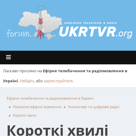
Ласкаво просимо на
Ефірне телебачення та радіомовлення в
Україні
.
Увійдіть
або
зареєструйтеся
.
Ефірне телебачення та радіомовлення в Україні
Наземне ефірне мовлення
Аналогове та цифрове радіо
►
►
Короткі хвилі
►
Короткі хвилі