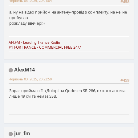
Червень 03, 2025, 20:01:04
#458
а, ну на відео прийом на антену-провід з комплекту, на неї не
пробував
розкладу ввечері))
AH.FM
- Leading Trance Radio
#1 FOR TRANCE - COMMERCIAL FREE 24/7
AlexM14
Червень 03, 2025, 20:22:50
#459
Зараз приймаю її в Дніпрі на Qodosen SR-286, в якого антена
лише 49 см та немає SSB.
jur_fm