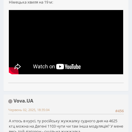
Німецька хвиля на 19 м:
Vova.UA
Червень 02, 2025, 18:35:04
#456
А хтось в курсі, ту російську жужжалку судного дня на 4625
кгц можна на Дегені 1103 чути чи там інша модуляція? У мене
весь той діапазон - суцільна жужжалка...