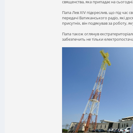
священства, яка припадає на сьогодні
Папа Лев XIV підкреслив, що під час 
передачі Ватиканського радіо, які дос
присутніх, він подякував за роботу, як
Папа також оглянув екстратериторіальн
забезпечить не тільки електропостача