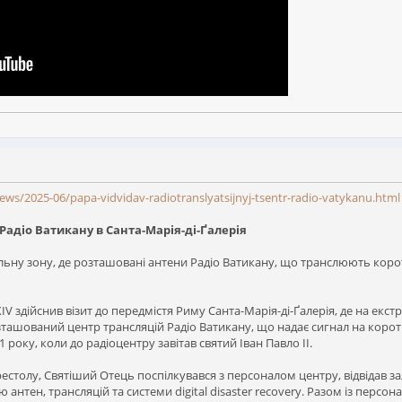
s/2025-06/papa-vidvidav-radiotranslyatsijnyj-tsentr-radio-vatykanu.html
 Радіо Ватикану в Санта-Марія-ді-Ґалерія
альну зону, де розташовані антени Радіо Ватикану, що транслюють коро
 XIV здійснив візит до передмістя Риму Санта-Марія-ді-Ґалерія, де на е
розташований центр трансляцій Радіо Ватикану, що надає сигнал на корот
 року, коли до радіоцентру завітав святий Іван Павло II.
столу, Святіший Отець поспілкувався з персоналом центру, відвідав за
антен, трансляцій та системи digital disaster recovery. Разом із перс