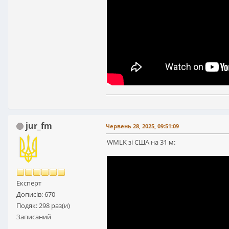
jur_fm
Червень 28, 2025, 09:51:09
WMLK зі США на 31 м:
Експерт
Дописів: 670
Подяк: 298 раз(и)
Записаний