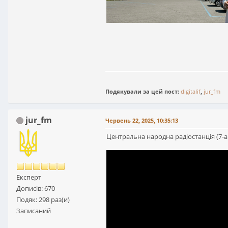
Подякували за цей пост:
digitalif
,
jur_fm
jur_fm
Червень 22, 2025, 10:35:13
Центральна народна радіостанція (7-а 
Експерт
Дописів: 670
Подяк: 298 раз(и)
Записаний