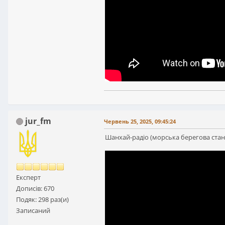
jur_fm
Червень 25, 2025, 09:45:24
Шанхай-радіо (морська берегова станц
Експерт
Дописів: 670
Подяк: 298 раз(и)
Записаний