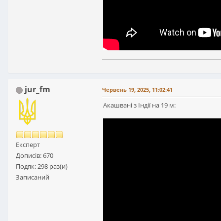
jur_fm
Червень 19, 2025, 11:02:41
Акашвані з Індії на 19 м:
Експерт
Дописів: 670
Подяк: 298 раз(и)
Записаний