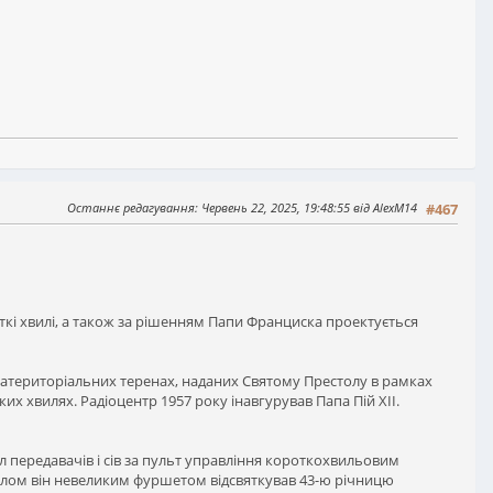
Останнє редагування
: Червень 22, 2025, 19:48:55 від AlexM14
#467
ткі хвилі, а також за рішенням Папи Франциска проектується
кстратериторіальних теренах, наданих Святому Престолу в рамках
ких хвилях. Радіоцентр 1957 року інавгурував Папа Пій XII.
л передавачів і сів за пульт управління короткохвильовим
оналом він невеликим фуршетом відсвяткував 43-ю річницю