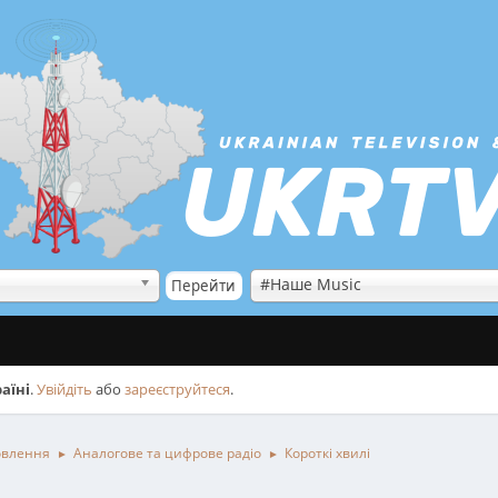
#Наше Music
аїні
.
Увійдіть
або
зареєструйтеся
.
овлення
Аналогове та цифрове радіо
Короткі хвилі
►
►