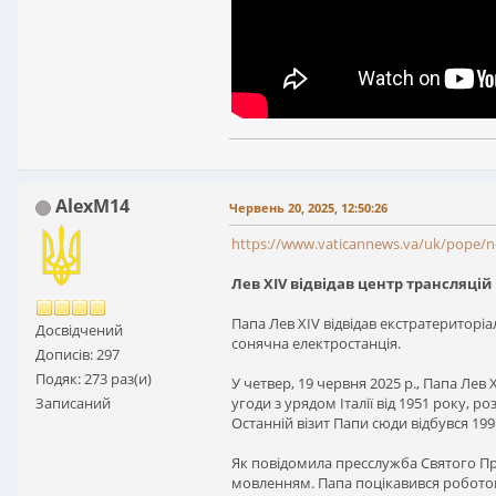
AlexM14
Червень 20, 2025, 12:50:26
https://www.vaticannews.va/uk/pope/new
Лев XIV відвідав центр трансляцій
Папа Лев XIV відвідав екстратериторі
Досвідчений
сонячна електростанція.
Дописів: 297
Подяк: 273 раз(и)
У четвер, 19 червня 2025 р., Папа Лев
Записаний
угоди з урядом Італії від 1951 року, 
Останній візит Папи сюди відбувся 1991
Як повідомила пресслужба Святого Пре
мовленням. Папа поцікавився роботою 