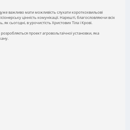
ло дуже важливо мати можливість слухати короткохвильові
місіонерську цінність комунікації. Нарешті, благословляючи всіх
 як сьогодні, в урочистість Христових Тіла і Крові.
а, розробляється проект агровольтаїчної установки, яка
кану.