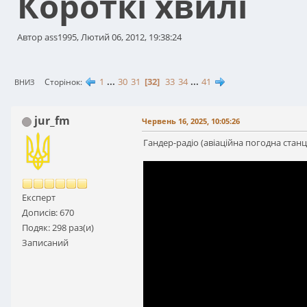
Короткі хвилі
Автор ass1995, Лютий 06, 2012, 19:38:24
1
...
30
31
32
33
34
...
41
Сторінок
ВНИЗ
jur_fm
Червень 16, 2025, 10:05:26
Гандер-радіо (авіаційна погодна станц
Експерт
Дописів: 670
Подяк: 298 раз(и)
Записаний