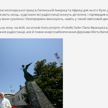
.
своєї місіонерської праці в Латинській Америці та Африці для нього бу
ягають місць, куди мало які радіостанції можуть дістатися, і підтвердив 
у вони сумлінно і безперервно виконують, навіть у такий святковий день,
у зону, на якій, на основі motu proprio «Fratello Sole» Папи Франциск
ння радіостанції, але й повне енергозабезпечення Держави-Міста Вати