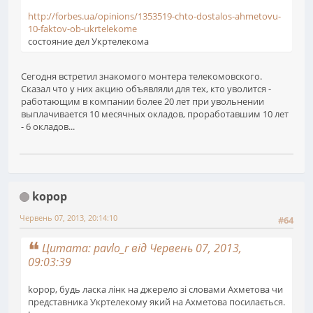
http://forbes.ua/opinions/1353519-chto-dostalos-ahmetovu-
10-faktov-ob-ukrtelekome
состояние дел Укртелекома
Сегодня встретил знакомого монтера телекомовского.
Сказал что у них акцию объявляли для тех, кто уволится -
работающим в компании более 20 лет при увольнении
выплачивается 10 месячных окладов, проработавшим 10 лет
- 6 окладов...
kopop
Червень 07, 2013, 20:14:10
#64
Цитата: pavlo_r від Червень 07, 2013,
09:03:39
kopop, будь ласка лінк на джерело зі словами Ахметова чи
представника Укртелекому який на Ахметова посилається.