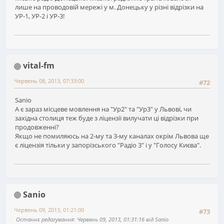
лише на проводовій мережі у м. Донецьку у різні відрізки на
УР-1, УР-2 і УР-3!
vital-fm
Червень 08, 2013, 07:33:00
#72
Sanio
А є зараз місцеве мовлення на "Ур2" та "Ур3" у Львові, чи
західна столиця теж буде з ліцензії вилучати ці відрізки при
продовженні?
Якщо не помиляюсь на 2-му та 3-му каналах окрім Львова ще
є ліцензія тільки у запорізського "Радіо 3" і у "Голосу Києва".
Sanio
Червень 09, 2013, 01:21:00
#73
Останнє редагування
: Червень 09, 2013, 01:31:16 від Sanio