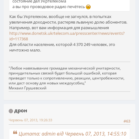
состояние дел Укртелекома
а вы про проводовое радио печётесь
Как бы Укртелеком, вообще не загнулся, в попытках
увеличения доходности, растеряв львиную долю абонентов.
Например, вот вам информация для размышления
http://www.donetsk.ukrtelecom.ua/presscenter/news/events?
id=117368
Для области население, которой 4 370 249 человек, это
ничтожно мало.
"Любое навязывание громадам механической унитарности,
принудительных связей будет большой ошибкой, которая
приведет только к сопротивлению, реакции, центробежности,
или даст основу для новых междоусобиц"
Михаил Грушевский
дрон
Червень 07, 2013, 19:26:33
#63
Цитата: admin від Червень 07, 2013, 14:55:10