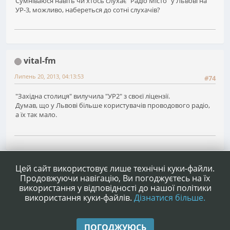
Сумніваюся навіть чи хтось слухає "Радіо Місто" у Львові на
УР-3, можливо, набереться до сотні слухачів?
vital-fm
Липень 20, 2013, 04:13:53
#74
"Західна столиця" вилучила "УР2" з своєї ліцензії.
Думав, що у Львові більше користувачів проводового радіо,
а їх так мало.
1
...
3
4
5
6
Сторінок
НАГОРУ
ДІЇ КОРИСТУВАЧА
Цей сайт використовує лише технічні куки-файли.
Продовжуючи навігацію, Ви погоджуєтесь на їх
використання у відповідності до нашої політики
використання куки-файлів.
Дізнатися більше.
|
|
Допомога
Умови та правила
Нагору ▲
ПОГОДЖУЮСЬ
,
SMF 2.1.4 © 2023
Simple Machines