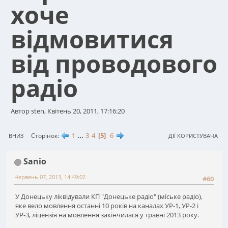
хоче
відмовитися
від проводового
радіо
Автор sten, Квітень 20, 2011, 17:16:20
1
...
3
4
5
6
Сторінок
ВНИЗ
ДІЇ КОРИСТУВАЧА
Sanio
Червень 07, 2013, 14:49:02
#60
У Донецьку ліквідували КП "Донецьке радіо" (міське радіо),
яке вело мовлення останні 10 років на каналах УР-1, УР-2 і
УР-3, ліцензія на мовлення закінчилася у травні 2013 року.