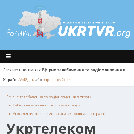
Ласкаво просимо на
Ефірне телебачення та радіомовлення в
Україні
.
Увійдіть
або
зареєструйтеся
.
Ефірне телебачення та радіомовлення в Україні
Кабельне мовлення
Дротове радіо
►
►
Укртелеком хоче відмовитися від проводового радіо
►
Укртелеком