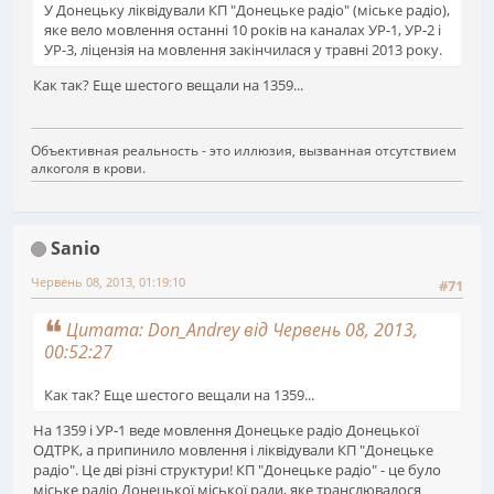
У Донецьку ліквідували КП "Донецьке радіо" (міське радіо),
яке вело мовлення останні 10 років на каналах УР-1, УР-2 і
УР-3, ліцензія на мовлення закінчилася у травні 2013 року.
Как так? Еще шестого вещали на 1359...
Объективная реальность - это иллюзия, вызванная отсутствием
алкоголя в крови.
Sanio
Червень 08, 2013, 01:19:10
#71
Цитата: Don_Andrey від Червень 08, 2013,
00:52:27
Как так? Еще шестого вещали на 1359...
На 1359 і УР-1 веде мовлення Донецьке радіо Донецької
ОДТРК, а припинило мовлення і ліквідували КП "Донецьке
радіо". Це дві різні структури! КП "Донецьке радіо" - це було
міське радіо Донецької міської ради, яке транслювалося