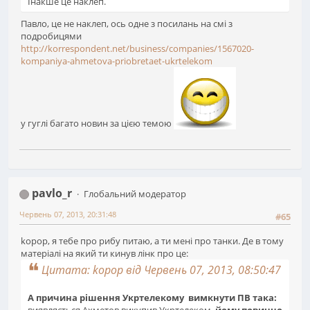
Інакше це наклеп.
Павло, це не наклеп, ось одне з посилань на смі з
подробицями
http://korrespondent.net/business/companies/1567020-
kompaniya-ahmetova-priobretaet-ukrtelekom
у гуглі багато новин за цією темою
pavlo_r
Глобальний модератор
Червень 07, 2013, 20:31:48
#65
kopop, я тебе про рибу питаю, а ти мені про танки. Де в тому
матеріалі на який ти кинув лінк про це:
Цитата: kopop від Червень 07, 2013, 08:50:47
А причина рішення Укртелекому вимкнути ПВ така: