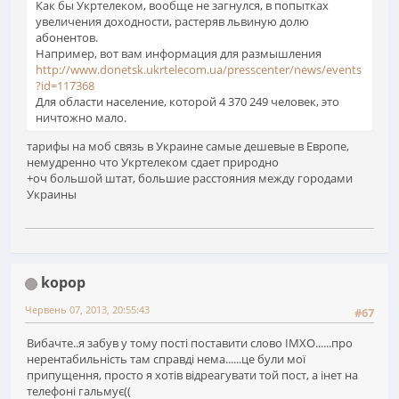
Как бы Укртелеком, вообще не загнулся, в попытках
увеличения доходности, растеряв львиную долю
абонентов.
Например, вот вам информация для размышления
http://www.donetsk.ukrtelecom.ua/presscenter/news/events
?id=117368
Для области население, которой 4 370 249 человек, это
ничтожно мало.
тарифы на моб связь в Украине самые дешевые в Европе,
немудренно что Укртелеком сдает природно
+оч большой штат, большие расстояния между городами
Украины
kopop
Червень 07, 2013, 20:55:43
#67
Вибачте..я забув у тому пості поставити слово ІМХО......про
нерентабильність там справді нема......це були мої
припущення, просто я хотів відреагувати той пост, а інет на
телефоні гальмує((