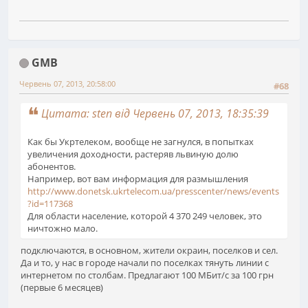
GMB
Червень 07, 2013, 20:58:00
#68
Цитата: sten від Червень 07, 2013, 18:35:39
Как бы Укртелеком, вообще не загнулся, в попытках
увеличения доходности, растеряв львиную долю
абонентов.
Например, вот вам информация для размышления
http://www.donetsk.ukrtelecom.ua/presscenter/news/events
?id=117368
Для области население, которой 4 370 249 человек, это
ничтожно мало.
подключаются, в основном, жители окраин, поселков и сел.
Да и то, у нас в городе начали по поселках тянуть линии с
интернетом по столбам. Предлагают 100 МБит/с за 100 грн
(первые 6 месяцев)