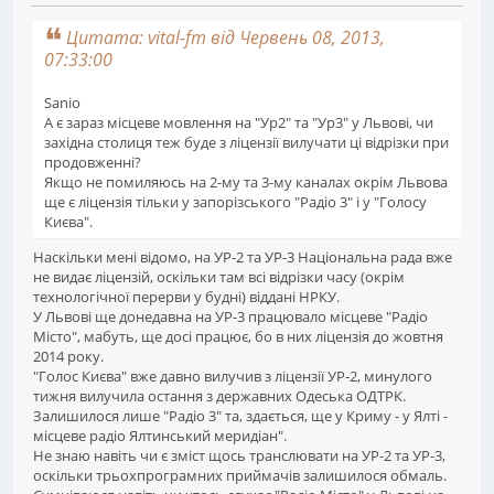
Цитата: vital-fm від Червень 08, 2013,
07:33:00
Sanio
А є зараз місцеве мовлення на "Ур2" та "Ур3" у Львові, чи
західна столиця теж буде з ліцензії вилучати ці відрізки при
продовженні?
Якщо не помиляюсь на 2-му та 3-му каналах окрім Львова
ще є ліцензія тільки у запорізського "Радіо 3" і у "Голосу
Києва".
Наскільки мені відомо, на УР-2 та УР-3 Національна рада вже
не видає ліцензій, оскільки там всі відрізки часу (окрім
технологічної перерви у будні) віддані НРКУ.
У Львові ще донедавна на УР-3 працювало місцеве "Радіо
Місто", мабуть, ще досі працює, бо в них ліцензія до жовтня
2014 року.
"Голос Києва" вже давно вилучив з ліцензії УР-2, минулого
тижня вилучила остання з державних Одеська ОДТРК.
Залишилося лише "Радіо 3" та, здається, ще у Криму - у Ялті -
місцеве радіо Ялтинський меридіан".
Не знаю навіть чи є зміст щось транслювати на УР-2 та УР-3,
оскільки трьохпрограмних приймачів залишилося обмаль.