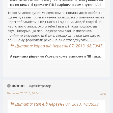
виявляється Ахметов викупив Укртелеком,
йому повинно
не по кишені тримати ПВ і вирішили вимкнути...
[/u]
Те що Ахметов купив Укртелеком не новина, але я особисто
ще не чув заяв про вимкнення проводового мовлення через
нерентабельність ні від нього, ні від інших людей котрі б на
нього посилались, окрім тебе. І взагалі, коли поширюєш
якусь інформацію першоджерелом якої не являєшся,
прийнято вказувати, де її взяв, а якщо це тільки здогади, то
по-іншому формувати речення, а не стверджувати
Цитата: kopop від Червень 07, 2013, 08:50:47
А причина рішення Укртелекому вимкнути ПВ така:
admin
Адміністратор
Червень 07, 2013, 20:54:14
#66
Цитата: sten від Червень 07, 2013, 18:35:39