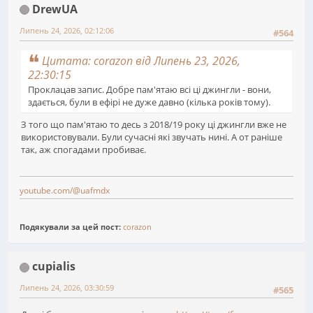
DrewUA
Липень 24, 2026, 02:12:06
#564
Цитата: corazon від Липень 23, 2026,
22:30:15
Проклацав запис. Добре пам'ятаю всі ці джингли - вони,
здається, були в ефірі не дуже давно (кілька років тому).
З того що пам'ятаю то десь з 2018/19 року ці джингли вже не
використовували. Були сучасні які звучать нині. А от раніше
так, аж спогадами пробиває.
youtube.com/@uafmdx
Подякували за цей пост:
corazon
cupialis
Липень 24, 2026, 03:30:59
#565