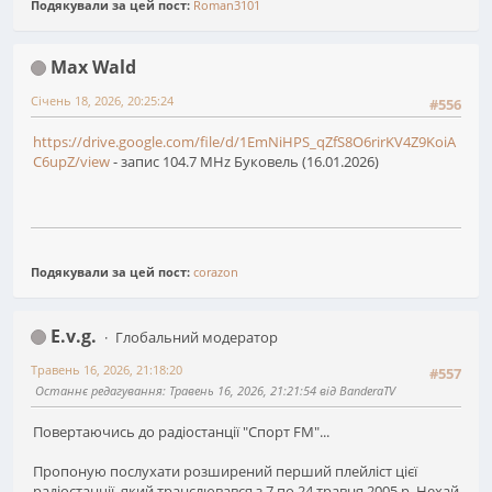
Подякували за цей пост:
Roman3101
Max Wald
Січень 18, 2026, 20:25:24
#556
https://drive.google.com/file/d/1EmNiHPS_qZfS8O6rirKV4Z9KoiA
C6upZ/view
- запис 104.7 MHz Буковель (16.01.2026)
Подякували за цей пост:
corazon
E.v.g.
Глобальний модератор
Травень 16, 2026, 21:18:20
#557
Останнє редагування
: Травень 16, 2026, 21:21:54 від BanderaTV
Повертаючись до радіостанції "Спорт FM"...
Пропоную послухати розширений перший плейліст цієї
радіостанції, який транслювався з 7 по 24 травня 2005 р. Нехай