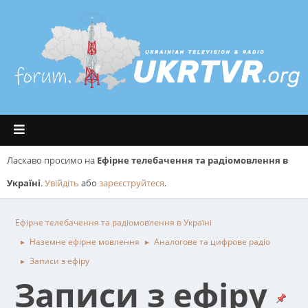
Ласкаво просимо на
Ефірне телебачення та радіомовлення в
Україні
.
Увійдіть
або
зареєструйтеся
.
Ефірне телебачення та радіомовлення в Україні
Наземне ефірне мовлення
Аналогове та цифрове радіо
►
►
Записи з ефіру
►
Записи з ефіру