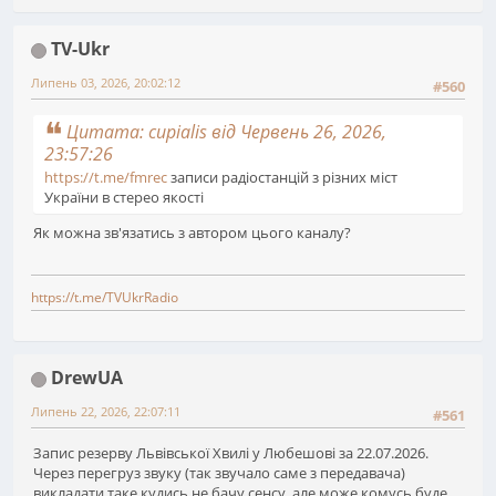
TV-Ukr
Липень 03, 2026, 20:02:12
#560
Цитата: cupialis від Червень 26, 2026,
23:57:26
https://t.me/fmrec
записи радіостанцій з різних міст
України в стерео якості
Як можна зв'язатись з автором цього каналу?
https://t.me/TVUkrRadio
DrewUA
Липень 22, 2026, 22:07:11
#561
Запис резерву Львівської Хвилі у Любешові за 22.07.2026.
Через перегруз звуку (так звучало саме з передавача)
викладати таке кудись не бачу сенсу, але може комусь буде