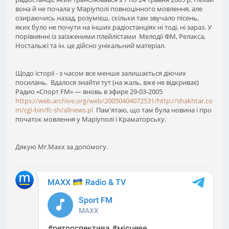
вона й не почала у Маріуполі повноцінного мовлення, але
озираючись назад, розумієш, скільки там звучало пісень,
яких було не почути на інших радіостанціях ні тоді, ні зараз. У
порівнянні із заізженими плейлістами Мелодії ФМ, Релакса,
Ностальжі та ін. це дійсно унікальний матеріал.
Щодо історії - з часом все менше залишається діючих
посилань. Вдалося знайти тут (на жаль, вже не відкриває)
Радио «Спорт FM» — вновь в эфире 29-03-2005
https://web.archive.org/web/20050404072531/http://shakhtar.co
m/cgi-bin/fc-sh/allnews.pl
Пам'ятаю, що там була новина і про
початок мовлення у Маріуполі і Краматорську.
Дякую Mr.Maxx за допомогу.