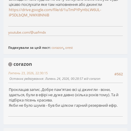
цікаво послухати яке там наповнення або джингли
https://drive.google.com/file/d/1uTmPYPyHbLW6UL-
iP5DLbQM_NWX8NNiB
youtube.com/@uafmdx
Подякували за цей пост:
corazon
,
orest
corazon
Липень 23, 2026, 22:30:15
#562
Останнє редагування
: Липень 24, 2026, 00:28:57 від corazon
Проклацав запис. Добре пам'ятаю всі ці джингли - вони,
здається, були в ефірі не дуже давно (кілька років тому). Та й
підбірка пісень красива.
Якби не було шумів - був би цілком гарний резервний ефір.