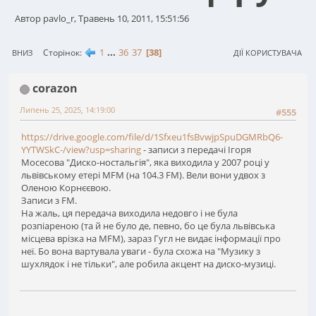
Автор pavlo_r, Травень 10, 2011, 15:51:56
1
...
36
37
38
Сторінок
ВНИЗ
ДІЇ КОРИСТУВАЧА
corazon
Липень 25, 2025, 14:19:00
#555
https://drive.google.com/file/d/1Sfxeu1fsBvwjpSpuDGMRbQ6-
YYTWSkC-/view?usp=sharing
- записи з передачі Ігоря
Мосесова "Диско-ностальгія", яка виходила у 2007 році у
львівському етері MFM (на 104.3 FM). Вели вони удвох з
Оленою Корнєєвою.
Записи з FM.
На жаль, ця передача виходила недовго і не була
розпіареною (та й не було де, певно, бо це була львівська
місцева врізка на MFM), зараз Гугл не видає інформації про
неї. Бо вона вартувала уваги - була схожа на "Музику з
шухлядок і не тільки", але робила акцент на диско-музиці.