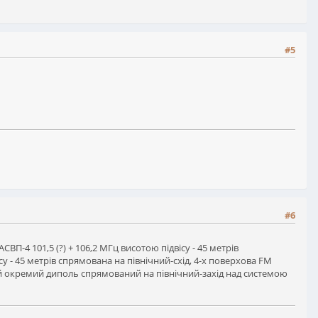
#5
#6
АСВП-4 101,5 (?) + 106,2 МГц висотою підвісу - 45 метрів
су - 45 метрів спрямована на північний-схід, 4-x поверхова FM
тній окремий диполь спрямований на північний-захід над системою