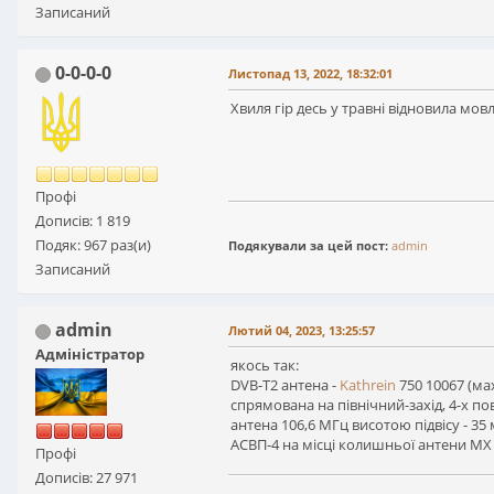
Записаний
0-0-0-0
Листопад 13, 2022, 18:32:01
Хвиля гір десь у травні відновила мо
Профі
Дописів: 1 819
Подяк: 967 раз(и)
Подякували за цей пост:
admin
Записаний
admin
Лютий 04, 2023, 13:25:57
Адміністратор
якось так:
DVB-T2 антена -
Kathrein
750 10067 (мах
спрямована на північний-захід, 4-x по
антена 106,6 МГц висотою підвісу - 3
АСВП-4 на місці колишньої антени МХ
Профі
Дописів: 27 971