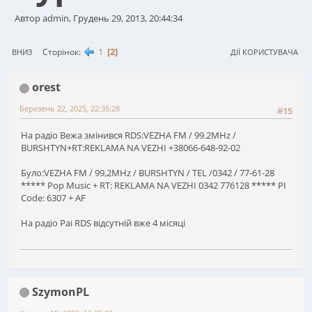
Автор admin, Грудень 29, 2013, 20:44:34
1
2
Сторінок
ВНИЗ
ДІЇ КОРИСТУВАЧА
orest
Березень 22, 2025, 22:35:28
#15
На радіо Вежа змінився RDS:VEZHA FM / 99.2MHz /
BURSHTYN+RT:REKLAMA NA VEZHI +38066-648-92-02
Було:VEZHA FM / 99,2MHz / BURSHTYN / TEL /0342 / 77-61-28
***** Pop Music + RT: REKLAMA NA VEZHI 0342 776128 ***** PI
Code: 6307 + AF
На радіо Раі RDS відсутній вже 4 місяці
SzymonPL