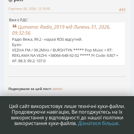
Серпень 06, 2026, 12:18:45
#21
Вже є РДС
Цитата: Radio_2019 від Липень 31, 2026,
09:32:56
Радіо Вежа, 99.2 - наразі RDS відсутній.
Було:
VEZHA FM / 99.2MHz / BURSHTYN ***** Pop Music + RT:
REKLAMA NA VEZHI +38066-648-92-02 ***** PI Code: 6307 +
AF: 88.3; 99.2; 107.0
Подякували за цей пост:
admin
1
2
Сторінок
НАГОРУ
ДІЇ КОРИСТУВАЧА
Цей сайт використовує лише технічні куки-файли.
Продовжуючи навігацію, Ви погоджуєтесь на їх
використання у відповідності до нашої політики
використання куки-файлів.
Дізнатися більше.