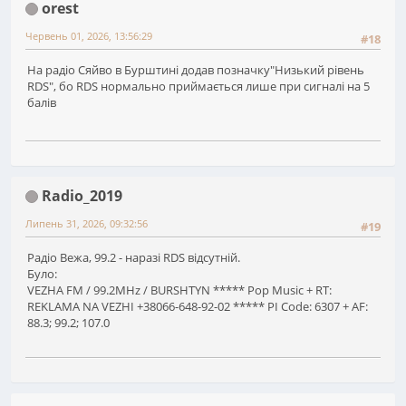
orest
Червень 01, 2026, 13:56:29
#18
На радіо Сяйво в Бурштині додав позначку"Низький рівень
RDS", бо RDS нормально приймається лише при сигналі на 5
балів
Radio_2019
Липень 31, 2026, 09:32:56
#19
Радіо Вежа, 99.2 - наразі RDS відсутній.
Було:
VEZHA FM / 99.2MHz / BURSHTYN ***** Pop Music + RT:
REKLAMA NA VEZHI +38066-648-92-02 ***** PI Code: 6307 + AF:
88.3; 99.2; 107.0