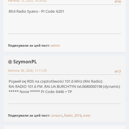
Квітень 15, 2025, 16:35:02
#16
89.6 Radio Syaivo - PI Code: 6201
Подякували за цей пост:
admin
SzymonPL
Квітень 06, 2026, 11:11:25
#17
Pojawił się RDS na częstotliwości 101.6 MHz (RAI Radio):
RAI RADIO 101.6 FM .RAI.UA BURCHTYN tel.0680000198 (dynamic)
***** None ***** PI Code: 6446 + TP
Подякували за цей пост:
corazon
,
Radio_2019
,
orest