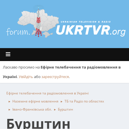
Ласкаво просимо на
Ефірне телебачення та радіомовлення в
Україні
.
Увійдіть
або
зареєструйтеся
.
Ефірне телебачення та радіомовлення в Україні
Наземне ефірне мовлення
ТБ та Радіо по областях
►
►
Івано-Франківська обл.
Бурштин
►
►
Бурштин