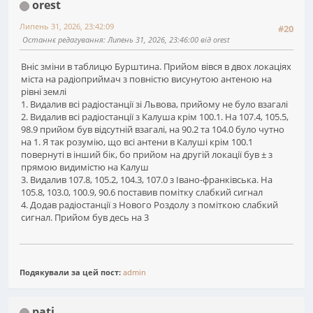
orest
Липень 31, 2026, 23:42:09
#20
Останнє редагування
: Липень 31, 2026, 23:46:00 від orest
Вніс зміни в таблицю Бурштина. Прийом вівся в двох локаціях
міста на радіоприймач з повністю висунутою антеною на
рівні землі
1. Видалив всі радіостанції зі Львова, прийому не було взагалі
2. Видалив всі радіостанції з Калуша крім 100.1. На 107.4, 105.5,
98.9 прийом був відсутній взагалі, на 90.2 та 104.0 було чутно
на 1. Я так розумію, що всі антени в Калуші крім 100.1
повернуті в інший бік, бо прийом на другій локації був ± з
прямою видимістю на Калуш
3. Видалив 107.8, 105.2, 104.3, 107.0 з Івано-франківська. На
105.8, 103.0, 100.9, 90.6 поставив помітку слабкий сигнал
4. Додав радіостанції з Нового Роздолу з поміткою слабкий
сигнал. Прийом був десь на 3
Подякували за цей пост:
admin
pati