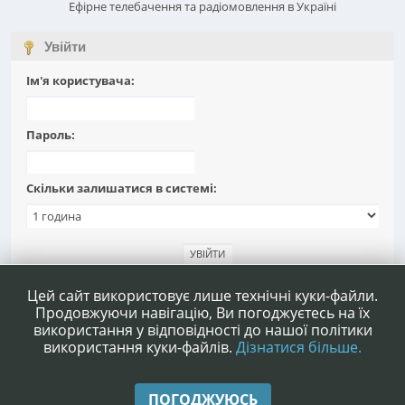
Ефірне телебачення та радіомовлення в Україні
Увійти
Ім'я користувача:
Пароль:
Скільки залишатися в системі:
Забули пароль?
Цей сайт використовує лише технічні куки-файли.
Продовжуючи навігацію, Ви погоджуєтесь на їх
використання у відповідності до нашої політики
використання куки-файлів.
Дізнатися більше.
|
|
Допомога
Умови та правила
Нагору ▲
ПОГОДЖУЮСЬ
,
SMF 2.1.4 © 2023
Simple Machines