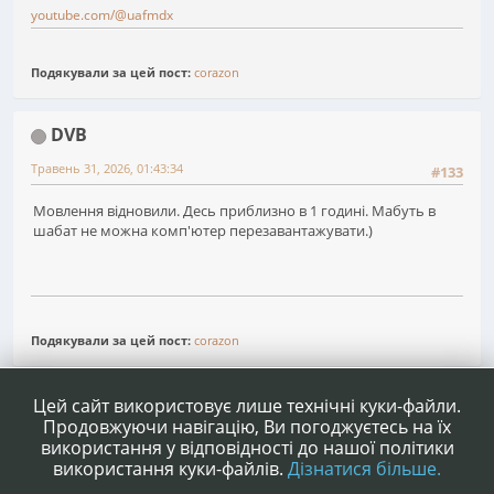
youtube.com/@uafmdx
Подякували за цей пост:
corazon
DVB
Травень 31, 2026, 01:43:34
#133
Мовлення відновили. Десь приблизно в 1 годині. Мабуть в
шабат не можна комп'ютер перезавантажувати.)
Подякували за цей пост:
corazon
1
...
7
8
9
Сторінок
НАГОРУ
ДІЇ КОРИСТУВАЧА
Цей сайт використовує лише технічні куки-файли.
Продовжуючи навігацію, Ви погоджуєтесь на їх
використання у відповідності до нашої політики
використання куки-файлів.
Дізнатися більше.