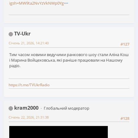
igsh=MW9ta2NvYzVkNWp0Yg==
TV-Ukr
Січень 21, 2026, 14:21:40
#127
Тим часом новими ведучими ранкового шоу стали Аліна Кош
і Марина Войцеховська, які раніше працювали на Нашому
радіо.
https://t.me/TVUkrRadio
kram2000
Глобальний модератор
Січень 22, 2026, 21:31:38
#128