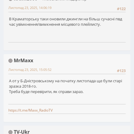
Листопад 23, 2025, 14:06:19
#122
В Краматорську таки оновили джингли на більш сучасні пвд
час увімкнення/вимкнення місцевого плейлисту.
MrMaxx
Листопад 23, 2025, 15:05:52
#123
А от у Б-Дністровському на початку листопада ще були старі
зразка 2018-го.
Треба буде перевірити, як справи зараз.
https://t.me/Maxx_RadioTV
TV-Ukr