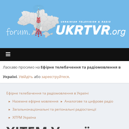
Ласкаво просимо на
Ефірне телебачення та радіомовлення в
Україні
.
Увійдіть
або
зареєструйтеся
.
Ефірне телебачення та радіомовлення в Україні
Наземне ефірне мовлення
Аналогове та цифрове радіо
►
►
Загальнонаціональні та регіональні радіостанції
►
ХІТFM Україна
►