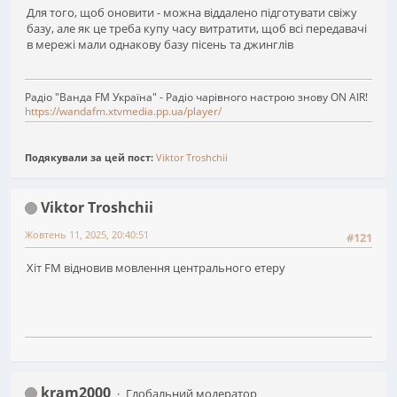
Для того, щоб оновити - можна віддалено підготувати свіжу
базу, але як це треба купу часу витратити, щоб всі передавачі
в мережі мали однакову базу пісень та джинглів
Радіо "Ванда FM Україна" - Радіо чарівного настрою знову ON AIR!
https://wandafm.xtvmedia.pp.ua/player/
Подякували за цей пост:
Viktor Troshchii
Viktor Troshchii
Жовтень 11, 2025, 20:40:51
#121
Хіт FM відновив мовлення центрального етеру
kram2000
Глобальний модератор