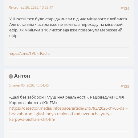
Листопад 26, 2025, 13:52:17
#124
У Шостці теж були старі джингли під час місцевого плейлиста.
Але останнім частом вже не помічав переходу на місцевий
ефір, як мінімум з 16 листопада вже повернули мережевий
ефір.
https://t.me/TVUkrRadio
Антон
Січень 05, 2026, 15:34:45
#125
«Далі без заборон і глушіння реальності». Радіоведуча Юлія
Карпова пішла з «Хіт FM»
https://detector.media/infospace/article/246793/2026-01-05-dali-
bez-zaboron-i-glushinnya-realnosti-radioveducha-yuliya-
karpova-pishla-z-khit-fm/