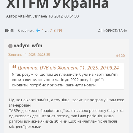
ХІТFM Україна
Автор vital-fm, Липень 10, 2012, 03:54:30
1
...
7
8
9
Сторінок
ВНИЗ
ДІЇ КОРИСТУВАЧА
vadym_wfm
Жовтень 11, 2025, 20:28:35
#120
Цитата: DVB від Жовтень 11, 2025, 20:09:24
Я так розумію, що там де плейлисти були на карті пам'яті,
вони залишились ще з часів до 2022 року. І щоб їх
оновити, потрібно приїхати і закинути новий.
Ну, не на карті памʼяті, а точніше - залиті в програму, і там вже
згенеровані
ТАВРи для кожної радіостанції мають свою резервну базу, яка
однакова як для інтернет-потоку, так і для регіонів, якщо
раптом виникне якийсь збій чи щоб «вилетіла» пісня після
місцевої реклами