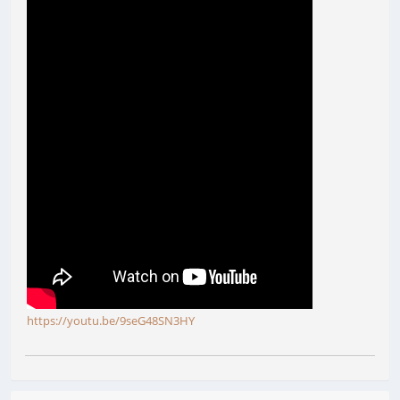
https://youtu.be/9seG48SN3HY