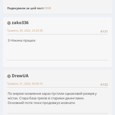
Подякували за цей пост:
DVB
zako336
Травень 30, 2026, 23:29:38
#131
З Ніжина працює
DrewUA
Травень 31, 2026, 00:40:16
#132
По мережі мовлення зараз пустили однаковий резерв у
містах. Стара база треків зі старими джинглами.
Основний потік поки продовжує мовчати.