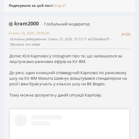
Подякували за цей пост:
Ігор 27
kram2000
Глобальний модератор
Січень 10, 2026, 23:09:28
#126
Останнє редагування
: Січень 15, 2026, 15:15:11 від BanderaTV
Причина
: то зайве
Допис Юлі Карпової у Instagram про те, що залишалося за
лаштунками ранкових ефірів на Хіт ФМ.
До речі, один колишній співведучий Карпової по ранковому
шоу на Хіт ФМ Микита Шевчук влаштувався стендапером на
росії і вже брав участь у кількох шоу на ВК Видео.
Тому можна зрозуміти у даній ситуації Карпову.