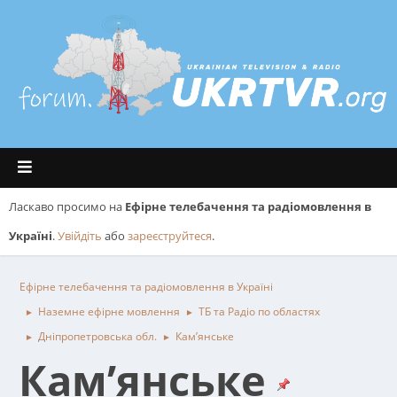
Ласкаво просимо на
Ефірне телебачення та радіомовлення в
Україні
.
Увійдіть
або
зареєструйтеся
.
Ефірне телебачення та радіомовлення в Україні
Наземне ефірне мовлення
ТБ та Радіо по областях
►
►
Дніпропетровська обл.
Кам’янське
►
►
Кам’янське