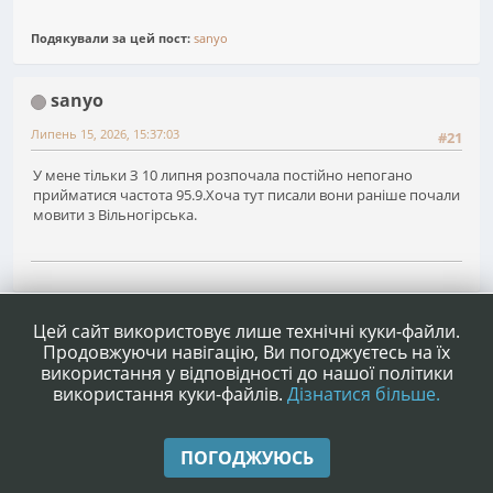
Подякували за цей пост:
sanyo
sanyo
Липень 15, 2026, 15:37:03
#21
У мене тільки З 10 липня розпочала постійно непогано
прийматися частота 95.9.Хоча тут писали вони раніше почали
мовити з Вільногірська.
1
2
Сторінок
НАГОРУ
ДІЇ КОРИСТУВАЧА
Цей сайт використовує лише технічні куки-файли.
Продовжуючи навігацію, Ви погоджуєтесь на їх
використання у відповідності до нашої політики
використання куки-файлів.
Дізнатися більше.
|
|
Допомога
Умови та правила
Нагору ▲
ПОГОДЖУЮСЬ
,
SMF 2.1.4 © 2023
Simple Machines
|
Simple Audio Video Embedder
idesignSMF