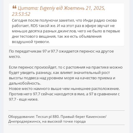
Цитата: Evgeniy від Жовтень 21, 2025,
23:53:52
Сегодня после полуночи заметил, что Инди радио снова
работает, RDS такой же. И на этот раз в эфире звучат не
меньше десятка разных джинглов, чего не было в первые
дни тестового вещания, так же есть объявления
воздушной тревоги.
По передатчикам 97 и 97.7 ожидается перенос на другое
место.
Если перенос произойдет, то с растояния на практике можно
будет увидеть разницу, как влияет значительный рост
высоты подвеса над уровнем моря на качество приема и
дальнобойность.
Новое место намного выше чем нынешнее расположение.
Против него 97.7 сейчас находится в яме, а 97 в сравнении с
97.7 - еще ниже.
Оборудование: Tecsun pl 880. Правый берег Каменское/
Днепродзержинск, на высокой точке города