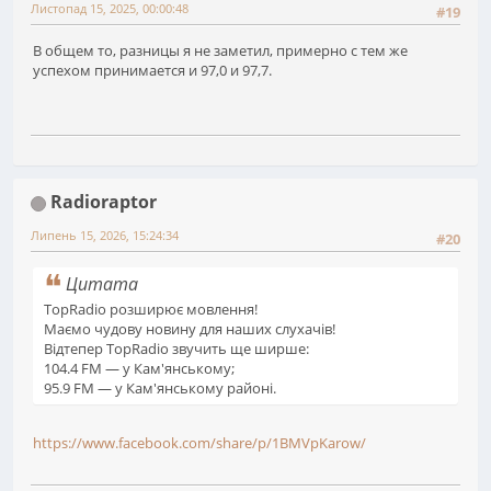
Листопад 15, 2025, 00:00:48
#19
В общем то, разницы я не заметил, примерно с тем же
успехом принимается и 97,0 и 97,7.
Radioraptor
Липень 15, 2026, 15:24:34
#20
Цитата
TopRadio розширює мовлення!
Маємо чудову новину для наших слухачів!
Відтепер TopRadio звучить ще ширше:
104.4 FM — у Кам'янському;
95.9 FM — у Кам'янському районі.
https://www.facebook.com/share/p/1BMVpKarow/