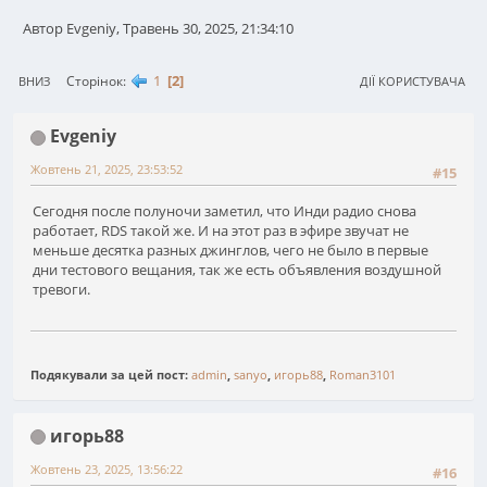
Автор Evgeniy, Травень 30, 2025, 21:34:10
1
2
Сторінок
ВНИЗ
ДІЇ КОРИСТУВАЧА
Evgeniy
Жовтень 21, 2025, 23:53:52
#15
Сегодня после полуночи заметил, что Инди радио снова
работает, RDS такой же. И на этот раз в эфире звучат не
меньше десятка разных джинглов, чего не было в первые
дни тестового вещания, так же есть объявления воздушной
тревоги.
Подякували за цей пост:
admin
,
sanyo
,
игорь88
,
Roman3101
игорь88
Жовтень 23, 2025, 13:56:22
#16