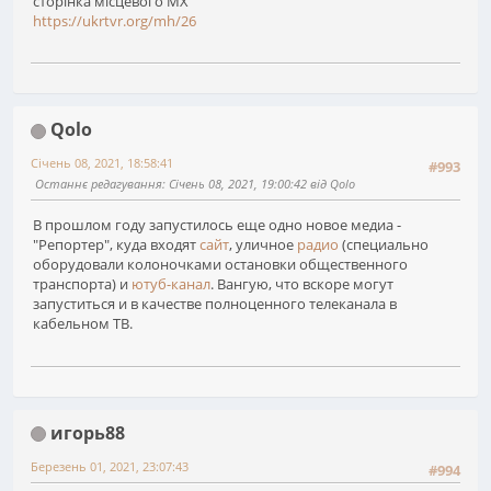
сторінка місцевого МХ
https://ukrtvr.org/mh/26
Qolo
Січень 08, 2021, 18:58:41
#993
Останнє редагування
: Січень 08, 2021, 19:00:42 від Qolo
В прошлом году запустилось еще одно новое медиа -
"Репортер", куда входят
сайт
, уличное
радио
(специально
оборудовали колоночками остановки общественного
транспорта) и
ютуб-канал
. Вангую, что вскоре могут
запуститься и в качестве полноценного телеканала в
кабельном ТВ.
игорь88
Березень 01, 2021, 23:07:43
#994