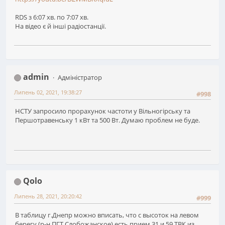
RDS з 6:07 хв. по 7:07 хв.
На відео є й інші радіостанції.
admin
Адміністратор
Липень 02, 2021, 19:38:27
#998
НСТУ запросило прорахунок частоти у Вільногірську та
Першотравенську 1 кВт та 500 Вт. Думаю проблем не буде.
Qolo
Липень 28, 2021, 20:20:42
#999
В таблицу г.Днепр можно вписать, что с высоток на левом
берегу (р-н ПГТ Слобожанское) есть прием 31 и 59 ТВК из