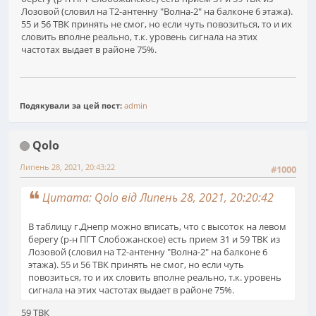
Лозовой (словил на Т2-антенну "Волна-2" на балконе 6 этажа).
55 и 56 ТВК принять не смог, но если чуть повозиться, то и их
словить вполне реально, т.к. уровень сигнала на этих
частотах выдает в районе 75%.
Подякували за цей пост:
admin
Qolo
Липень 28, 2021, 20:43:22
#1000
Цитата: Qolo від Липень 28, 2021, 20:20:42
В таблицу г.Днепр можно вписать, что с высоток на левом
берегу (р-н ПГТ Слобожанское) есть прием 31 и 59 ТВК из
Лозовой (словил на Т2-антенну "Волна-2" на балконе 6
этажа). 55 и 56 ТВК принять не смог, но если чуть
повозиться, то и их словить вполне реально, т.к. уровень
сигнала на этих частотах выдает в районе 75%.
59 ТВК