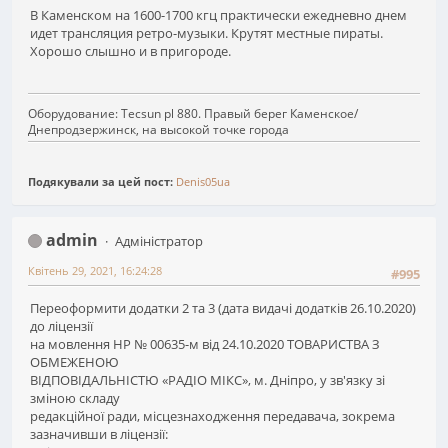
В Каменском на 1600-1700 кгц практически ежедневно днем
идет трансляция ретро-музыки. Крутят местные пираты.
Хорошо слышно и в пригороде.
Оборудование: Tecsun pl 880. Правый берег Каменское/
Днепродзержинск, на высокой точке города
Подякували за цей пост:
Denis05ua
admin
Адміністратор
Квітень 29, 2021, 16:24:28
#995
Переоформити додатки 2 та 3 (дата видачі додатків 26.10.2020)
до ліцензії
на мовлення НР № 00635-м від 24.10.2020 ТОВАРИСТВА З
ОБМЕЖЕНОЮ
ВІДПОВІДАЛЬНІСТЮ «РАДІО МІКС», м. Дніпро, у зв'язку зі
зміною складу
редакційної ради, місцезнаходження передавача, зокрема
зазначивши в ліцензії: