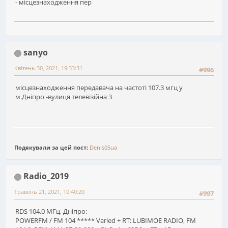
- місцезнаходження пер
sanyo
Квітень 30, 2021, 19:33:31
#996
місцезнаходження передавача на частоті 107.3 мгц у
м.Дніпро -вулиця телевізійна 3
Подякували за цей пост:
Denis05ua
Radio_2019
Травень 21, 2021, 10:40:20
#997
RDS 104,0 МГц, Дніпро:
POWERFM / FM 104 ***** Varied + RT: LUBIMOE RADIO, FM