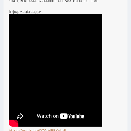
104.0, REKLAMA 37-09-000 + PI Code: 62D9 + CT + AF.
Інформація звідси:
https://youtu.be/DZWMBRXqIuE