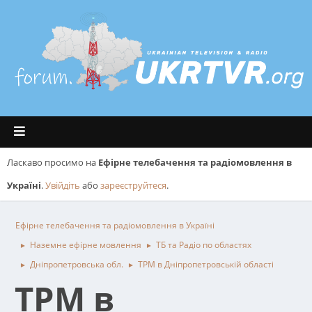
Ласкаво просимо на
Ефірне телебачення та радіомовлення в
Україні
.
Увійдіть
або
зареєструйтеся
.
Ефірне телебачення та радіомовлення в Україні
Наземне ефірне мовлення
ТБ та Радіо по областях
►
►
Дніпропетровська обл.
ТРМ в Дніпропетровській області
►
►
ТРМ в