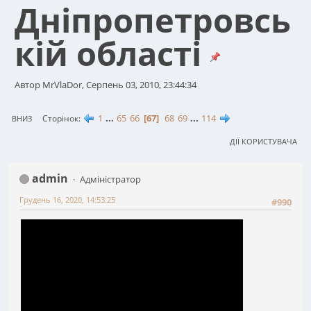
Дніпропетровсь
кій області
Автор MrVlaDor, Серпень 03, 2010, 23:44:34
1
...
65
66
67
68
69
...
114
Сторінок
ВНИЗ
ДІЇ КОРИСТУВАЧА
admin
Адміністратор
Грудень 16, 2020, 14:53:25
#990