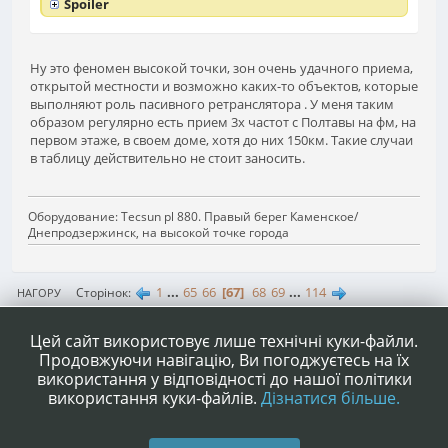
Spoiler
Ну это феномен высокой точки, зон очень удачного приема,
открытой местности и возможно каких-то объектов, которые
выполняют роль пасивного ретранслятора . У меня таким
образом регулярно есть прием 3х частот с Полтавы на фм, на
первом этаже, в своем доме, хотя до них 150км. Такие случаи
в таблицу действительно не стоит заносить.
Оборудование: Tecsun pl 880. Правый берег Каменское/
Днепродзержинск, на высокой точке города
1
...
65
66
67
68
69
...
114
Сторінок
НАГОРУ
ДІЇ КОРИСТУВАЧА
Цей сайт використовує лише технічні куки-файли.
Продовжуючи навігацію, Ви погоджуєтесь на їх
використання у відповідності до нашої політики
використання куки-файлів.
Дізнатися більше.
|
|
Допомога
Умови та правила
Нагору ▲