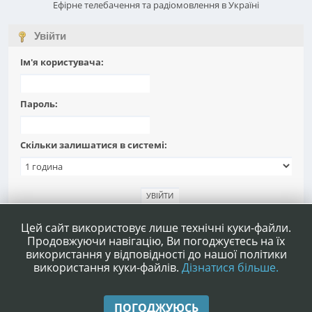
Ефірне телебачення та радіомовлення в Україні
Увійти
Ім'я користувача:
Пароль:
Скільки залишатися в системі:
Забули пароль?
Цей сайт використовує лише технічні куки-файли.
Продовжуючи навігацію, Ви погоджуєтесь на їх
використання у відповідності до нашої політики
використання куки-файлів.
Дізнатися більше.
|
|
Допомога
Умови та правила
Нагору ▲
ПОГОДЖУЮСЬ
,
SMF 2.1.4 © 2023
Simple Machines