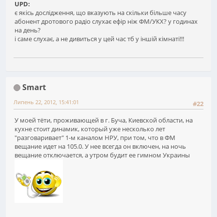
UPD:
є якісь дослідження, що вказують на скільки більше часу
абонент дротового радіо слухає ефір ніж ФМ/УКХ? у годинах
на день?
і саме слухає, а не дивиться у цей час тб у іншій кімнаті!!!
Smart
Липень 22, 2012, 15:41:01
#22
У моей тёти, проживающей в г. Буча, Киевской области, на
кухне стоит динамик, который уже несколько лет
"разговаривает" 1-м каналом НРУ, при том, что в ФМ
вещание идет на 105.0. У нее всегда он включен, на ночь
вещание отключается, а утром будит ее гимном Украины