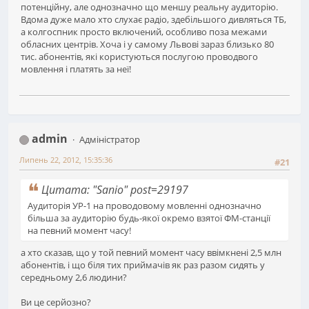
потенційну, але однозначно що меншу реальну аудиторію.
Вдома дуже мало хто слухає радіо, здебільшого дивляться ТБ,
а колгоспник просто включений, особливо поза межами
обласних центрів. Хоча і у самому Львові зараз близько 80
тис. абонентів, які користуються послугою проводвого
мовлення і платять за неї!
admin
Адміністратор
Липень 22, 2012, 15:35:36
#21
Цитата: "Sanio" post=29197
Аудиторія УР-1 на проводовому мовленні однозначно
більша за аудиторію будь-якої окремо взятої ФМ-станції
на певний момент часу!
а хто сказав, що у той певний момент часу ввімкнені 2,5 млн
абонентів, і що біля тих приймачів як раз разом сидять у
середньому 2,6 людини?
Ви це серйозно?