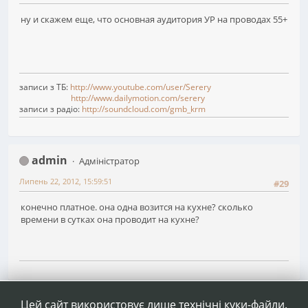
ну и скажем еще, что основная аудитория УР на проводах 55+
записи з ТБ:
http://www.youtube.com/user/Serery
http://www.dailymotion.com/serery
записи з радіо:
http://soundcloud.com/gmb_krm
admin
Адміністратор
Липень 22, 2012, 15:59:51
#29
конечно платное. она одна возится на кухне? сколько
времени в сутках она проводит на кухне?
1
2
3
4
...
29
Сторінок
НАГОРУ
ДІЇ КОРИСТУВАЧА
Цей сайт використовує лише технічні куки-файли.