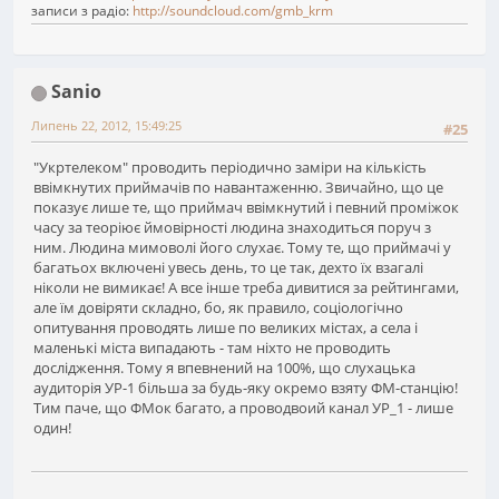
записи з радіо:
http://soundcloud.com/gmb_krm
Sanio
Липень 22, 2012, 15:49:25
#25
"Укртелеком" проводить періодично заміри на кількість
ввімкнутих приймачів по навантаженню. Звичайно, що це
показує лише те, що приймач ввімкнутий і певний проміжок
часу за теоріює ймовірності людина знаходиться поруч з
ним. Людина мимоволі його слухає. Тому те, що приймачі у
багатьох включені увесь день, то це так, дехто їх взагалі
ніколи не вимикає! А все інше треба дивитися за рейтингами,
але їм довіряти складно, бо, як правило, соціологічно
опитування проводять лише по великих містах, а села і
маленькі міста випадають - там ніхто не проводить
дослідження. Тому я впевнений на 100%, що слухацька
аудиторія УР-1 більша за будь-яку окремо взяту ФМ-станцію!
Тим паче, що ФМок багато, а проводвоий канал УР_1 - лише
один!