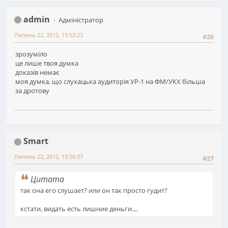
admin
Адміністратор
Липень 22, 2012, 15:52:23
#26
зрозуміло
це лише твоя думка
доказів немає
моя думка, що слухацька аудиторія УР-1 на ФМ/УКХ більша
за дротову
Smart
Липень 22, 2012, 15:56:37
#27
Цитата
так она его слушает? или он так просто гудит?
кстати, видать есть лишние деньги....