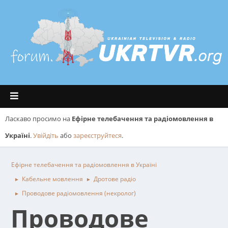
Ласкаво просимо на
Ефірне телебачення та радіомовлення в
Україні
.
Увійдіть
або
зареєструйтеся
.
Ефірне телебачення та радіомовлення в Україні
Кабельне мовлення
Дротове радіо
►
►
Проводове радіомовлення (некролог)
►
Проводове