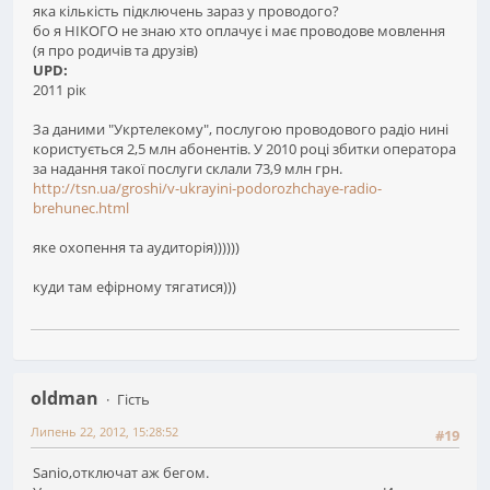
яка кількість підключень зараз у проводого?
бо я НІКОГО не знаю хто оплачує і має проводове мовлення
(я про родичів та друзів)
UPD:
2011 рік
За даними "Укртелекому", послугою проводового радіо нині
користується 2,5 млн абонентів. У 2010 році збитки оператора
за надання такої послуги склали 73,9 млн грн.
http://tsn.ua/groshi/v-ukrayini-podorozhchaye-radio-
brehunec.html
яке охопення та аудиторія))))))
куди там ефірному тягатися)))
oldman
Гість
Липень 22, 2012, 15:28:52
#19
Sanio,отключат аж бегом.