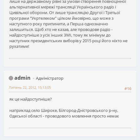
лише на державному рівні за умови створення повноцінної
альтернативної мережі трансляції Українського радіо і
Цивільної оборони. От лише трансляцію Другої і Третьої
програми "Укртелеком" цілком ймовірно, що може з
наступного року припинити, а Перша однозначно
залишиться. Щоб хто не казав, але проводове радіо -
найдоступніше з усіх інших ЗМІ, тому як мінімум до
наступних президентських виборів у 2015 році його ніхто не
рухатиме!
admin
Адміністратор
Липень 22, 2012, 15:13:05
#16
як це найдоступніше?
наприклад село Широке, Білгород-Дністровського р-ну,
Одеської області - проводового мовлення просто немає