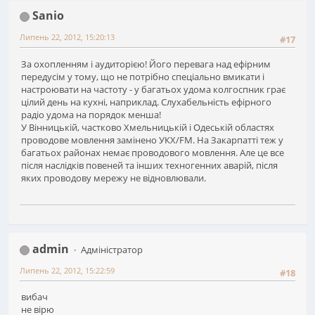
Sanio
Липень 22, 2012, 15:20:13
#17
За охопленням і аудиторією! Його перевага над ефірним
передусім у тому, що не потрібно спеціально вмикати і
настроювати на частоту - у багатьох удома колгоспник грає
цілий день на кухні, наприклад. Слухабельність ефірного
радіо удома на порядок менша!
У Вінницькій, частково Хмельницькій і Одеській областях
проводове мовлення замінено УКХ/FM. На Закарпатті теж у
багатьох районах немає проводового мовлення. Але це все
після наслідків повеней та інших техногенних аварій, після
яких проводову мережу не відновлювали.
admin
Адміністратор
Липень 22, 2012, 15:22:59
#18
вибач
не вірю