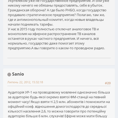
Укртелеком уже не государственное предприятие. И они уже
никому ничего не обязаны предоставлять, себе в убыток.
Гражданская оборона? А где было РНБО, когда государство
продавало стратегическое предприятие? Полагаю, там же,
где и антимонопольный комитет, когда новые владельцы
начали поднимать тарифы.
У нас в 2015 году полностью отключат аналоговое ТВ и
монополия на эфирное распространение ТВ каналов
останется в руках частного предприятия. И ничего, всё
нормально, государство даже помогает этому
предприятию.А вы говорите о каком-то проводном радио.
Sanio
Липень 22, 2012, 15:32:18
#20
Аудиторія УР-1 на проводовому мовленні однозначно більша
за аудиторію будь-якої окремо взятої ФМ-станції на певний
момент часу! Якщо взяти ті 2,5 млн. абонентів і помножити на
офіційний коеф. відношення домогосподарств до середньої
кількості населення 2,6, то можна говорити про потенційну
аудиторію більше 6 млн. слухачів! Ефірне може мати більшу