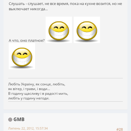
Слушать - слушает, не все время, пока на кухне возится, но не
выключает никогда...
А что, оно платное?
Любіть Україну, як сонце, любіть,
як вітер, і трави, і води...
В годину щасливу і в радості мить,
любіть у годину негоди.
GMB
Липень 22, 2012, 15:57:34
#28