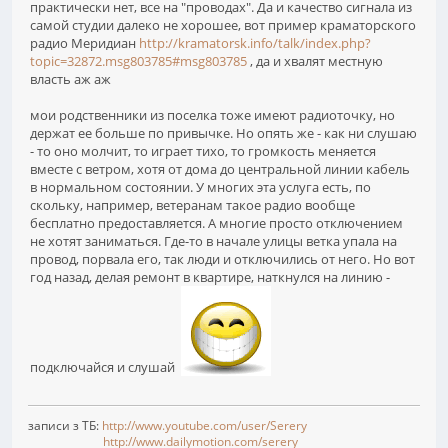
практически нет, все на "проводах". Да и качество сигнала из
самой студии далеко не хорошее, вот пример краматорского
радио Меридиан
http://kramatorsk.info/talk/index.php?
topic=32872.msg803785#msg803785
, да и хвалят местную
власть аж аж
мои родственники из поселка тоже имеют радиоточку, но
держат ее больше по привычке. Но опять же - как ни слушаю
- то оно молчит, то играет тихо, то громкость меняется
вместе с ветром, хотя от дома до центральной линии кабель
в нормальном состоянии. У многих эта услуга есть, по
скольку, например, ветеранам такое радио вообще
бесплатно предоставляется. А многие просто отключением
не хотят заниматься. Где-то в начале улицы ветка упала на
провод, порвала его, так люди и отключились от него. Но вот
год назад, делая ремонт в квартире, наткнулся на линию -
подключайся и слушай
записи з ТБ:
http://www.youtube.com/user/Serery
http://www.dailymotion.com/serery