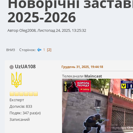
Новорічні застав
2025-2026
Автор Oleg2008, Листопад 24, 2025, 13:25:32
1
2
Сторінок
ВНИЗ
UzUA108
Грудень 31, 2025, 19:44:18
Телеканали
Maincast
Експерт
Дописів: 833
Подяк: 347 раз(и)
Записаний