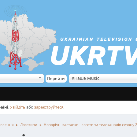
#Наше Music
аїні
.
Увійдіть
або
зареєструйтеся
.
овлення
Логотипи
Новорічні заставки і логотипи телеканалів сезону 
►
►