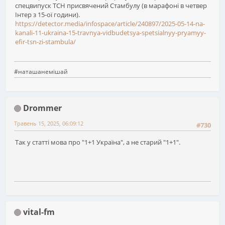
спецвипуск ТСН присвячений Стамбулу (в марафоні в четвер
Інтер з 15-ої години).
https://detector.media/infospace/article/240897/2025-05-14-na-
kanali-11-ukraina-15-travnya-vidbudetsya-spetsialnyy-pryamyy-
efir-tsn-zi-stambula/
#наташанемішай
Drommer
Травень 15, 2025, 06:09:12
#730
Так у статті мова про "1+1 Україна", а не старий "1+1".
vital-fm