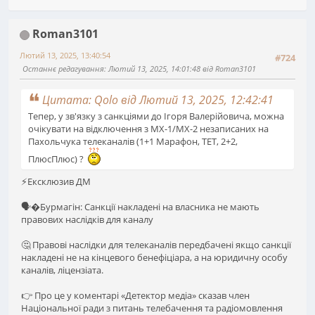
Roman3101
Лютий 13, 2025, 13:40:54
#724
Останнє редагування
: Лютий 13, 2025, 14:01:48 від Roman3101
Цитата: Qolo від Лютий 13, 2025, 12:42:41
Тепер, у зв'язку з санкціями до Ігоря Валерійовича, можна
очікувати на відключення з МХ-1/MX-2 незаписаних на
Пахольчука телеканалів (1+1 Марафон, ТЕТ, 2+2,
ПлюсПлюс) ?
⚡️Ексклюзив ДМ
🗣�Бурмагін: Санкції накладені на власника не мають
правових наслідків для каналу
🤔 Правові наслідки для телеканалів передбачені якщо санкції
накладені не на кінцевого бенефіціара, а на юридичну особу
каналів, ліцензіата.
👉 Про це у коментарі «Детектор медіа» сказав член
Національної ради з питань телебачення та радіомовлення