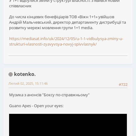
У 1+1 відбулися зміни у структурі власності: з'явився новий
співвласник
До числа кінцевих бенефіціарів ТОВ «Віжн 1+1» увійшов
Андрій Мальчевський, директор департаменту дистрибуції та
розвитку мережі мовлення групи 1+1 media.
https://mediasat.info/uk/2024/12/05/u-1-1-vidbulysya-zminy-u-
strukturi-vlasnosti-zyavyvsya-novyj-spivvlasnyk/
kotenko.
Лютий 02, 2025, 15:11:46
#722
Музика з анонсів "Боксу по-справжньому"
Guano Apes - Open your eyes: