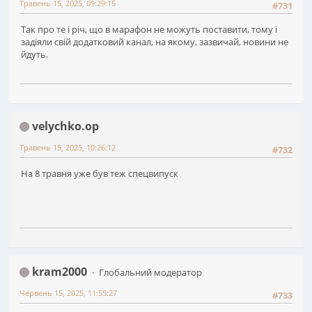
Травень 15, 2025, 09:29:15
#731
Так про те і річ, що в марафон не можуть поставити, тому і
задіяли свій додатковий канал, на якому, зазвичай, новини не
йдуть.
velychko.op
Травень 15, 2025, 10:26:12
#732
На 8 травня уже був теж спецвипуск
kram2000
Глобальний модератор
Червень 15, 2025, 11:55:27
#733