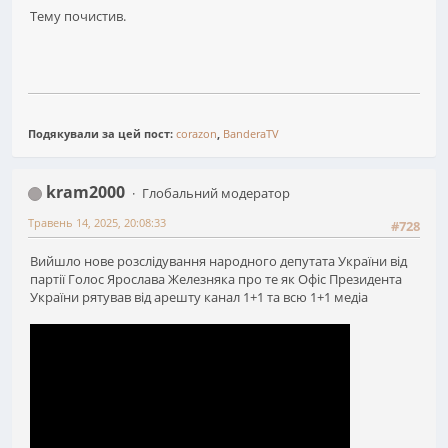
Тему почистив.
Подякували за цей пост:
corazon
,
BanderaTV
kram2000
Глобальний модератор
Травень 14, 2025, 20:08:33
#728
Вийшло нове розслідування народного депутата України від
партії Голос Ярослава Железняка про те як Офіс Президента
України рятував від арешту канал 1+1 та всю 1+1 медіа