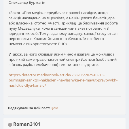
Олександр Бурмагін
«Закон «Про медіа» передбачає правові наслідки, якщо
санкції накладено на ліцензіата, а не кінцевого бенефіціара
або власника істотної участі. Приклад, це блокування робота
пулу Медведчука, коли в санкційний пакет потрапили 8
юридичних осіб. Тому, в даному випадку, санкції стосуються
персонально Коломойського та Жеваго, їм особисто
неможна використовувати РЧС»
❓Також, за його словами яким чином взагалі це можливо і
про який саме «радіочастотний спектр» йдеться (мобільний
звʼязок, радіо, телебачення) теж питання відкрите.
https://detector.media/rinok/article/238205/2025-02-13-
burmagin-sanktsii-nakladeni-na-vlasnyka-ne-mayut-pravovykh-
naslidkiv-dlya-kanalu/
Подякували за цей пост:
Qolo
Roman3101