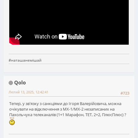
#наташанемішай
Qolo
Лютий 13, 2025, 12:42:41
#723
Тепер, у зв'язку з санкціями до Ігоря Валерійовича, можна
очікувати на відключення з МХ-1/MX-2 незаписаних на
Пахольчука телеканалів (1+1 Марафон, ТЕТ, 2+2, ПлюсПлюс) ?