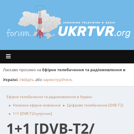
Ласкаво просимо на
Ефірне телебачення та радіомовлення в
Україні
.
Увійдіть
або
зареєструйтеся
.
Ефірне телебачення та радіомовлення в Україні
Наземне ефірне мовлення
Цифрове телебачення (DVB-T2)
►
►
1+1 [DVB-T2/супутник]
►
1+1 [DVB-T2/