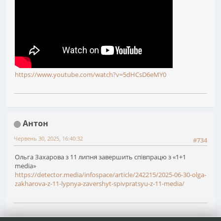
https://www.youtube.com/watch?v=5dHCsD6eMY0
Антон
Червень 30, 2025, 16:40:32
#734
Ольга Захарова з 11 липня завершить співпрацю з «1+1
media»
https://detector.media/infospace/article/242215/2025-06-30-olga-
zakharova-z-11-lypnya-zavershyt-spivpratsyu-z-11-media/