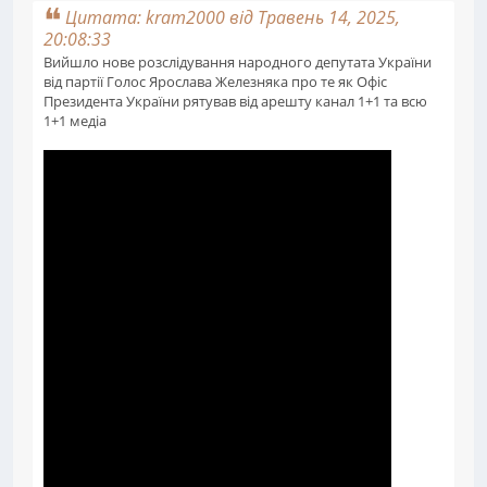
Цитата: kram2000 від Травень 14, 2025,
20:08:33
Вийшло нове розслідування народного депутата України
від партії Голос Ярослава Железняка про те як Офіс
Президента України рятував від арешту канал 1+1 та всю
1+1 медіа