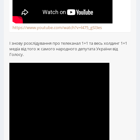
https://www.youtube.com/watch?v=l475_gSl3es
І знову розслідування про телеканал 1+1 та весь холдинг 1+1
медіа від того ж самого народного депутата України від
Голосу.