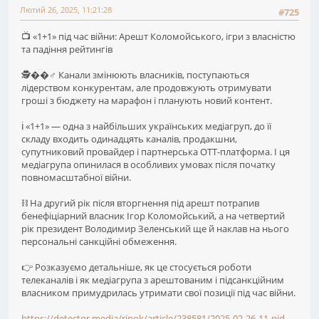
Лютий 26, 2025, 11:21:28
#725
📺 «1+1» під час війни: Арешт Коломойського, ігри з власністю
та падіння рейтингів
🕵��♂️ Канали змінюють власників, поступаються
лідерством конкурентам, але продовжують отримувати
гроші з бюджету на марафон і планують новий контент.
ℹ️ «1+1» — одна з найбільших українських медіагруп, до її
складу входить одинадцять каналів, продакшни,
супутниковий провайдер і партнерська ОТТ-платформа. І ця
медіагрупа опинилася в особливих умовах після початку
повномасштабної війни.
⛓️ На другий рік після вторгнення під арешт потрапив
бенефіціарний власник Ігор Коломойський, а на четвертий
рік президент Володимир Зеленський ще й наклав на нього
персональні санкційні обмеження.
👉 Розказуємо детальніше, як це стосується роботи
телеканалів і як медіагрупа з арештованим і підсанкційним
власником примудрилась утримати свої позиції під час війни.
https://detector.media/rinok/article/238581/2025-02-26-11-pid-