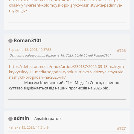
chas-viyny-aresht-kolomoyskogo-igry-z-vlasnistyu-ta-padinnya-
reytyngiv/
Roman3101
Березень 18, 2025, 10:37:53
#726
Останнє редагування
: Березень 18, 2025, 10:46:16 від Roman3101
https://detector.media/rinok/article/239137/2025-03-18-maksym-
kryvytskyy-11-media-sogodni-rynok-suttievo-vidriznyaietsya-vid-
nashykh-prognoziv-na-2025-rik/
Максим Кривицький , "1+1 Медіа" : Сьогодні ринок
суттєво відрізняється від наших прогнозів на 2025 рік .
admin
Адміністратор
Квітень 13, 2025, 11:31:49
#727