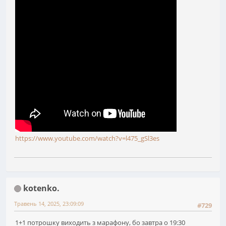
https://www.youtube.com/watch?v=l475_gSl3es
kotenko.
Травень 14, 2025, 23:09:09
#729
1+1 потрошку виходить з марафону, бо завтра о 19:30