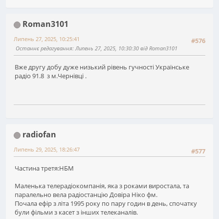
Roman3101
Липень 27, 2025, 10:25:41
#576
Останнє редагування
: Липень 27, 2025, 10:30:30 від Roman3101
Вже другу добу дуже низький рівень гучності Українське
радіо 91.8 з м.Чернівці .
radiofan
Липень 29, 2025, 18:26:47
#577
Частина третя:НБМ
Маленька телерадіокомпанія, яка з роками виростала, та
паралельно вела радіостанцію Довіра Ніко фм.
Почала ефір з літа 1995 року по пару годин в день, спочатку
були фільми з касет з інших телеканалів.