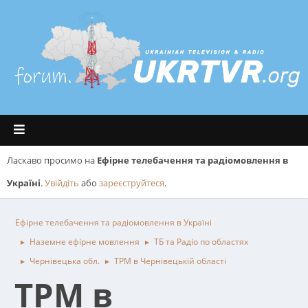
Ласкаво просимо на
Ефірне телебачення та радіомовлення в
Україні
.
Увійдіть
або
зареєструйтеся
.
Ефірне телебачення та радіомовлення в Україні
Наземне ефірне мовлення
ТБ та Радіо по областях
►
►
Чернівецька обл.
ТРМ в Чернівецькій області
►
►
ТРМ в