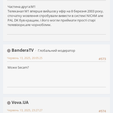
Частина друга:М1
Телеканал М1 вперше вийшов у ефір на 8 березня 2003 року,
спочатку мовлення спробували вивести в системі NIСAM але
PAL DK був кращим, і його могли приймати прості старі
телевізори,але чорнобілим.
BanderaTV
Глобальний модератор
Червень 13, 2025, 20:05:25
#573
Може Secam?
Vova.UA
Червень 13, 2025, 23:27:27
#574