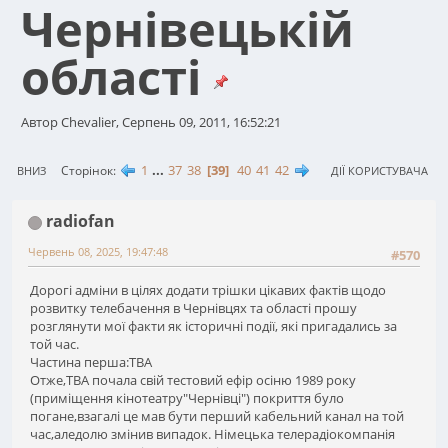
Чернівецькій
області
Автор Chevalier, Серпень 09, 2011, 16:52:21
1
...
37
38
39
40
41
42
Сторінок
ВНИЗ
ДІЇ КОРИСТУВАЧА
radiofan
Червень 08, 2025, 19:47:48
#570
Дорогі адміни в цілях додати трішки цікавих фактів щодо
розвитку телебачення в Чернівцях та області прошу
розглянути мої факти як історичні події, які пригадались за
той час.
Частина перша:ТВА
Отже,ТВА почала свій тестовий ефір осіню 1989 року
(приміщення кінотеатру"Чернівці") покриття було
погане,взагалі це мав бути перший кабельний канал на той
час,аледолю змінив випадок. Німецька телерадіокомпанія