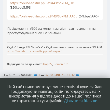
https://online-sokfm.pp.ua:8443/SokFM_HD
(320kbps)MP3
https://online-sokfm.pp.ua:8443/SokFM_AACp
(64kbps)AAC+
Повідомлення #599 від мене - там містяться посилання на
прослуховування "Сок FM" онлайн
Радіо "Ванда FM Україна" - Радіо чарівного настрою знову ON AIR!
https://wandafm.xtvmedia.pp.ua/player/
Подякували за цей пост:
Ігор 27
,
Roman3101
1
...
37
38
39
40
41
42
Сторінок
НАГОРУ
ДІЇ КОРИСТУВАЧА
Цей сайт використовує лише технічні куки-файли.
Продовжуючи навігацію, Ви погоджуєтесь на їх
використання у відповідності до нашої політики
використання куки-файлів.
Дізнатися більше.