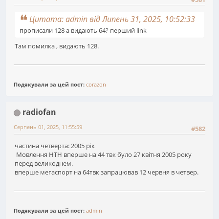
Цитата: admin від Липень 31, 2025, 10:52:33
прописали 128 а видають 64? перший link
Там помилка , видають 128.
Подякували за цей пост:
corazon
radiofan
Серпень 01, 2025, 11:55:59
#582
частина четверта: 2005 рік
Мовлення НТН вперше на 44 твк було 27 квітня 2005 року
перед великоднем.
вперше мегаспорт на 64твк запрацював 12 червня в четвер.
Подякували за цей пост:
admin