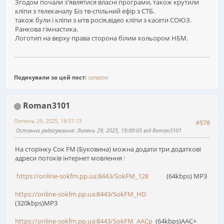
Згодом почали з'являтися власні програми, також крутили
кліпи з телеканалу Біз тв-спільний ефір з СТБ.
також були і кліпи з мтв росія,відео кліпи з касети СОЮЗ.
Ранкова гімнастика.
Логотип на верху права сторона білим кольором НБМ.
Подякували за цей пост:
corazon
Roman3101
Липень 29, 2025, 18:57:13
#578
Останнє редагування
: Липень 29, 2025, 19:00:05 від Roman3101
На сторінку Сок FM (Буковина) можна додати три додаткові
адреси потоків інтернет мовлення :
https://online-sokfm.pp.ua:8443/SokFM_128
(64kbps) MP3
https://online-sokfm.pp.ua:8443/SokFM_HD
(320kbps)MP3
https://online-sokfm.pp.ua:8443/SokFM_AACp
(64kbps)AAC+