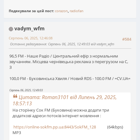
Подякували за цей пост:
corazon
,
radiofan
vadym_wfm
Серпень 06, 2025, 12:46:08
#584
Останнє редагування
: Серпень 06, 2025, 12:49:03 від vadym_wfm
96,5 FM - Наше Радіо / Центральний ефір з нормальним
звучанням. Місцева чернівецька реклама з перегрузом на С,
З
100,0 FM - Буковинська Хвиля / Новий RDS - 100.0 FM / =CV.UA=
Серпень 06, 2025, 12:49:03
Цитата: Roman3101 від Липень 29, 2025,
18:57:13
На сторінку Сок FM (Буковина) можна додати три
додаткові адреси потоків інтернет мовлення :
https://online-sokfm.pp.ua:8443/SokFM_128
(64kbps)
MP3