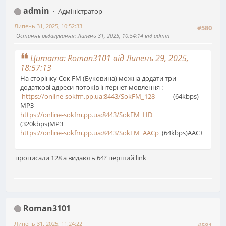
admin
Адміністратор
Липень 31, 2025, 10:52:33
#580
Останнє редагування
: Липень 31, 2025, 10:54:14 від admin
Цитата: Roman3101 від Липень 29, 2025,
18:57:13
На сторінку Сок FM (Буковина) можна додати три
додаткові адреси потоків інтернет мовлення :
https://online-sokfm.pp.ua:8443/SokFM_128
(64kbps)
MP3
https://online-sokfm.pp.ua:8443/SokFM_HD
(320kbps)MP3
https://online-sokfm.pp.ua:8443/SokFM_AACp
(64kbps)AAC+
прописали 128 а видають 64? перший link
Roman3101
Липень 31, 2025, 11:24:22
#581