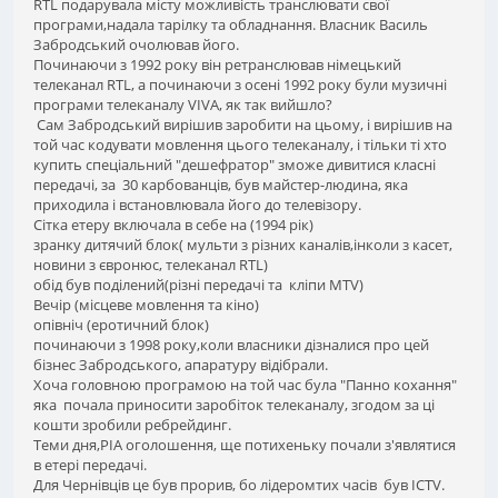
RTL подарувала місту можливість транслювати свої
програми,надала тарілку та обладнання. Власник Василь
Забродський очолював його.
Починаючи з 1992 року він ретранслював німецький
телеканал RTL, а починаючи з осені 1992 року були музичні
програми телеканалу VIVA, як так вийшло?
Сам Забродський вирішив заробити на цьому, і вирішив на
той час кодувати мовлення цього телеканалу, і тільки ті хто
купить спеціальний "дешефратор" зможе дивитися класні
передачі, за 30 карбованців, був майстер-людина, яка
приходила і встановлювала його до телевізору.
Сітка етеру включала в себе на (1994 рік)
зранку дитячий блок( мульти з різних каналів,інколи з касет,
новини з євронюс, телеканал RTL)
обід був поділений(різні передачі та кліпи MTV)
Вечір (місцеве мовлення та кіно)
опівніч (еротичний блок)
починаючи з 1998 року,коли власники дізналися про цей
бізнес Забродського, апаратуру відібрали.
Хоча головною програмою на той час була "Панно кохання"
яка почала приносити заробіток телеканалу, згодом за ці
кошти зробили ребрейдинг.
Теми дня,РІА оголошення, ще потихеньку почали з'являтися
в етері передачі.
Для Чернівців це був прорив, бо лідеромтих часів був ICTV.