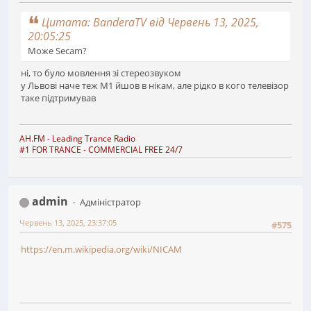
Цитата: BanderaTV від Червень 13, 2025,
20:05:25
Може Secam?
ні, то було мовлення зі стереозвуком
у Львові наче теж М1 йшов в нікам, але рідко в кого телевізор
таке підтримував
AH.FM
- Leading Trance Radio
#1 FOR TRANCE - COMMERCIAL FREE 24/7
admin
Адміністратор
Червень 13, 2025, 23:37:05
#575
https://en.m.wikipedia.org/wiki/NICAM