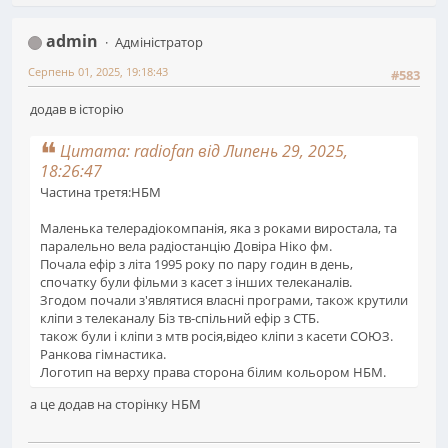
admin
Адміністратор
Серпень 01, 2025, 19:18:43
#583
додав в історію
Цитата: radiofan від Липень 29, 2025,
18:26:47
Частина третя:НБМ
Маленька телерадіокомпанія, яка з роками виростала, та
паралельно вела радіостанцію Довіра Ніко фм.
Почала ефір з літа 1995 року по пару годин в день,
спочатку були фільми з касет з інших телеканалів.
Згодом почали з'являтися власні програми, також крутили
кліпи з телеканалу Біз тв-спільний ефір з СТБ.
також були і кліпи з мтв росія,відео кліпи з касети СОЮЗ.
Ранкова гімнастика.
Логотип на верху права сторона білим кольором НБМ.
а це додав на сторінку НБМ