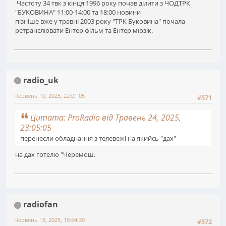
Частоту 34 твк з кінця 1996 року почав ділити з ЧОДТРК
"БУКОВИНА" 11:00-14:00 та 18:00 новини
пізніше вже у травні 2003 року "ТРК Буковина" почала
ретранслювати Ентер фільм та Ентер мюзік.
radio_uk
Червень 10, 2025, 22:01:05
#571
Цитата: ProRadio від Травень 24, 2025,
23:05:05
перенесли обладнання з телевежі на якийсь "дах"
на дах готелю "Черемош.
radiofan
Червень 13, 2025, 19:54:39
#572