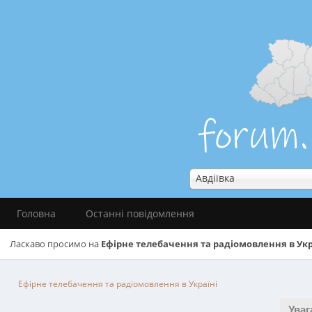
Авдіївка
Головна
Останні повідомлення
Ласкаво просимо на
Ефірне телебачення та радіомовлення в Укр
Ефірне телебачення та радіомовлення в Україні
Уваг