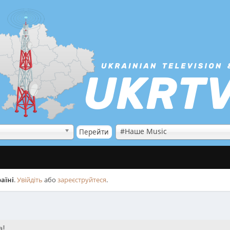
#Наше Music
аїні
.
Увійдіть
або
зареєструйтеся
.
а!