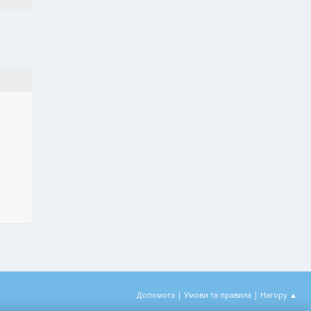
|
|
Допомога
Умови та правила
Нагору ▲