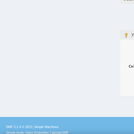
У
Ск
,
SMF 2.1.4 © 2023
Simple Machines
|
Simple Audio Video Embedder
idesignSMF